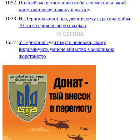
11:52
Поліцейські встановили особу зловмисника, який
кинув металеву пляшку в дитину
11:28
На Тернопільщині продавчиня меду втратила майже
70 тисяч гривень через шахраїв
03 СЕРПНЯ
16:27
У Тернополі судитимуть чоловіка, якому
інкримінують умисне вбивство з особливою
жорстокістю