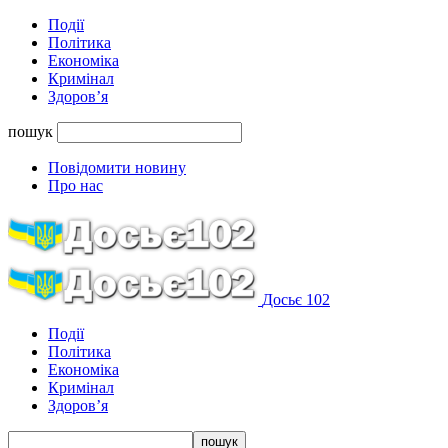
Події
Політика
Економіка
Кримінал
Здоров’я
пошук
Повідомити новину
Про нас
Досьє 102
Події
Політика
Економіка
Кримінал
Здоров’я