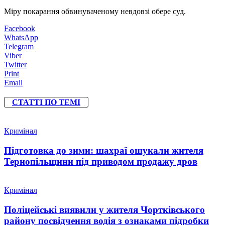
Міру покарання обвинуваченому невдовзі обере суд.
Facebook
WhatsApp
Telegram
Viber
Twitter
Print
Email
СТАТТІ ПО ТЕМІ
Кримінал
Підготовка до зими: шахраї ошукали жителя
Тернопільщини під приводом продажу дров
Кримінал
Поліцейські виявили у жителя Чортківського
району посвідчення водія з ознаками підробки