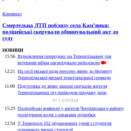
Кримінал
Смертельна ДТП поблизу села Кам’янки:
поліцейські скерували обвинувальний акт до
суду
НОВИНИ
15:56
Відновлення природою: на Тернопільщині для
ветеранів війни організували риболовлю
12:21
На сесії міської ради внесено зміни до бюджету
Тернопільської міської територіальної громади
11:08
Підготовка до зими: шахраї ошукали жителя
Тернопільщини під приводом продажу дров
07 СЕРПНЯ
15:25
Поліцейські виявили у жителя Чортківського району
посвідчення водія з ознаками підробки
12:54
У Тернополі 102 обдарованих учнів і студентів
отримають іменні стипендії