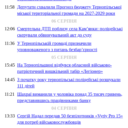
11:58
Депутати схвалили Прогноз бюджету Тернопільської
міської територіальної громади на 2027-2029 роки
06 СЕРПНЯ
12:06
Смертельна ДТП поблизу села Кам’янки: поліцейські
скерували обвинувальний акт до суду
11:36
У Тернопільській громаді призначили
уповноваженого з питань безбар’єрності
05 СЕРПНЯ
15:45
На Тернопільщині відбувся обласний військово-
патріотичний вишкільний табір «Легіонер»
14:45
З початку року тернопільські поліцейські розшукали
111 дітей
11:21
Шахраї виманили у чоловіка понад 35 тисяч гривень,
представившись працівниками банку
04 СЕРПНЯ
13:33
Сергій Надал передав 50 безпілотників «Vyriy Pro 15»
для потреб військовослужбовців