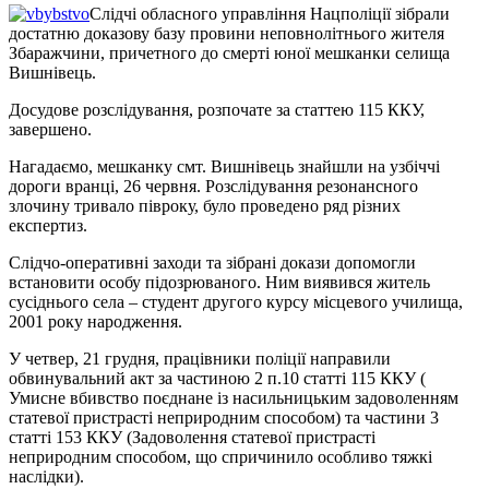
Слідчі обласного управління Нацполіції зібрали
достатню доказову базу провини неповнолітнього жителя
Збаражчини, причетного до смерті юної мешканки селища
Вишнівець.
Досудове розслідування, розпочате за статтею 115 ККУ,
завершено.
Нагадаємо, мешканку смт. Вишнівець знайшли на узбіччі
дороги вранці, 26 червня. Розслідування резонансного
злочину тривало півроку, було проведено ряд різних
експертиз.
Слідчо-оперативні заходи та зібрані докази допомогли
встановити особу підозрюваного. Ним виявився житель
сусіднього села – студент другого курсу місцевого училища,
2001 року народження.
У четвер, 21 грудня, працівники поліції направили
обвинувальний акт за частиною 2 п.10 статті 115 ККУ (
Умисне вбивство поєднане із насильницьким задоволенням
статевої пристрасті неприродним способом) та частини 3
статті 153 ККУ (Задоволення статевої пристрасті
неприродним способом, що спричинило особливо тяжкі
наслідки).