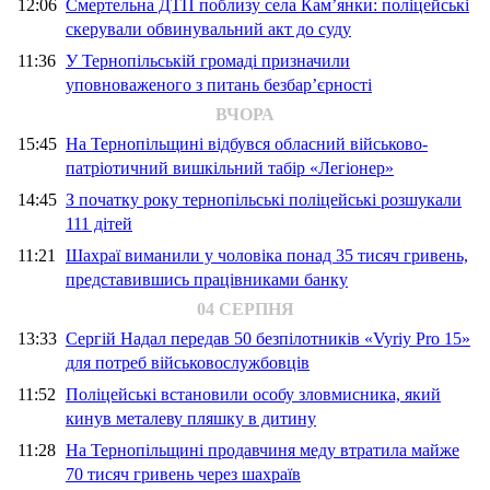
12:06
Смертельна ДТП поблизу села Кам’янки: поліцейські
скерували обвинувальний акт до суду
11:36
У Тернопільській громаді призначили
уповноваженого з питань безбар’єрності
ВЧОРА
15:45
На Тернопільщині відбувся обласний військово-
патріотичний вишкільний табір «Легіонер»
14:45
З початку року тернопільські поліцейські розшукали
111 дітей
11:21
Шахраї виманили у чоловіка понад 35 тисяч гривень,
представившись працівниками банку
04 СЕРПНЯ
13:33
Сергій Надал передав 50 безпілотників «Vyriy Pro 15»
для потреб військовослужбовців
11:52
Поліцейські встановили особу зловмисника, який
кинув металеву пляшку в дитину
11:28
На Тернопільщині продавчиня меду втратила майже
70 тисяч гривень через шахраїв