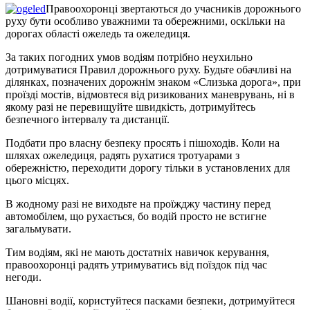
Правоохоронці звертаються до учасників дорожнього
руху бути особливо уважними та обережними, оскільки на
дорогах області ожеледь та ожеледиця.
За таких погодних умов водіям потрібно неухильно
дотримуватися Правил дорожнього руху. Будьте обачливі на
ділянках, позначених дорожнім знаком «Слизька дорога», при
проїзді мостів, відмовтеся від ризикованих маневрувань, ні в
якому разі не перевищуйте швидкість, дотримуйтесь
безпечного інтервалу та дистанції.
Подбати про власну безпеку просять і пішоходів. Коли на
шляхах ожеледиця, радять рухатися тротуарами з
обережністю, переходити дорогу тільки в установлених для
цього місцях.
В жодному разі не виходьте на проїжджу частину перед
автомобілем, що рухається, бо водій просто не встигне
загальмувати.
Тим водіям, які не мають достатніх навичок керування,
правоохоронці радять утримуватись від поїздок під час
негоди.
Шановні водії, користуйтеся пасками безпеки, дотримуйтеся