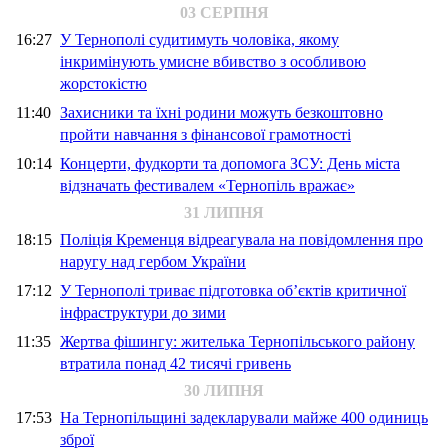
03 СЕРПНЯ
16:27
У Тернополі судитимуть чоловіка, якому
інкримінують умисне вбивство з особливою
жорстокістю
11:40
Захисники та їхні родини можуть безкоштовно
пройти навчання з фінансової грамотності
10:14
Концерти, фудкорти та допомога ЗСУ: День міста
відзначать фестивалем «Тернопіль вражає»
31 ЛИПНЯ
18:15
Поліція Кременця відреагувала на повідомлення про
наругу над гербом України
17:12
У Тернополі триває підготовка об’єктів критичної
інфраструктури до зими
11:35
Жертва фішингу: жителька Тернопільського району
втратила понад 42 тисячі гривень
30 ЛИПНЯ
17:53
На Тернопільщині задекларували майже 400 одиниць
зброї