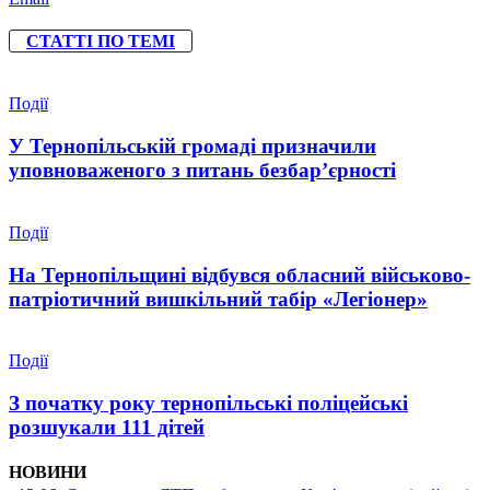
СТАТТІ ПО ТЕМІ
Події
У Тернопільській громаді призначили
уповноваженого з питань безбар’єрності
Події
На Тернопільщині відбувся обласний військово-
патріотичний вишкільний табір «Легіонер»
Події
З початку року тернопільські поліцейські
розшукали 111 дітей
НОВИНИ