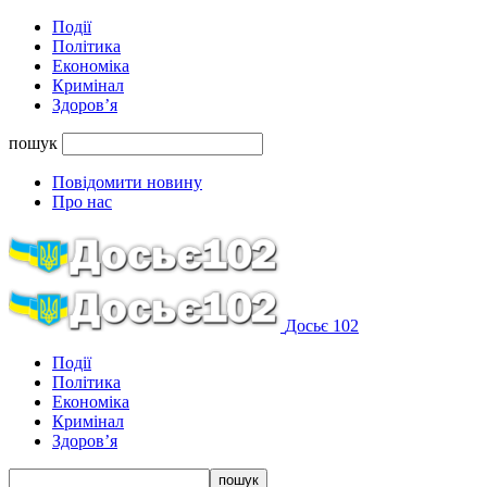
Події
Політика
Економіка
Кримінал
Здоров’я
пошук
Повідомити новину
Про нас
Досьє 102
Події
Політика
Економіка
Кримінал
Здоров’я