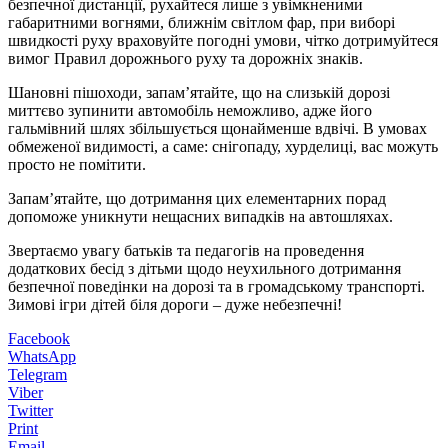
безпечної дистанції, рухайтеся лише з увімкненими
габаритними вогнями, ближнім світлом фар, при виборі
швидкості руху враховуйте погодні умови, чітко дотримуйтеся
вимог Правил дорожнього руху та дорожніх знаків.
Шановні пішоходи, запам’ятайте, що на слизькій дорозі
миттєво зупинити автомобіль неможливо, адже його
гальмівний шлях збільшується щонайменше вдвічі. В умовах
обмеженої видимості, а саме: снігопаду, хурделиці, вас можуть
просто не помітити.
Запам’ятайте, що дотримання цих елементарних порад
допоможе уникнути нещасних випадків на автошляхах.
Звертаємо увагу батьків та педагогів на проведення
додаткових бесід з дітьми щодо неухильного дотримання
безпечної поведінки на дорозі та в громадському транспорті.
Зимові ігри дітей біля дороги – дуже небезпечні!
Facebook
WhatsApp
Telegram
Viber
Twitter
Print
Email