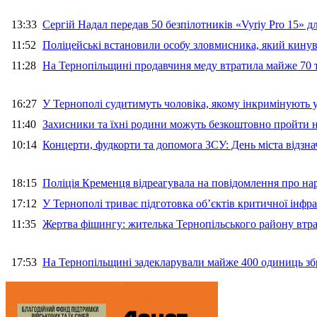
13:33
Сергій Надал передав 50 безпілотників «Vyriy Pro 15» 
11:52
Поліцейські встановили особу зловмисника, який кину
11:28
На Тернопільщині продавчиня меду втратила майже 70 т
16:27
У Тернополі судитимуть чоловіка, якому інкримінують
11:40
Захисники та їхні родини можуть безкоштовно пройти н
10:14
Концерти, фудкорти та допомога ЗСУ: День міста відзн
18:15
Поліція Кременця відреагувала на повідомлення про на
17:12
У Тернополі триває підготовка об’єктів критичної інфр
11:35
Жертва фішингу: жителька Тернопільського району втра
17:53
На Тернопільщині задекларували майже 400 одиниць зб