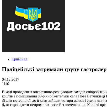
Кримінал
Поліцейські затримали групу гастролері
04.12.2017
1110
В ході проведення оперативно-розшукових заходів співробітни
коштів з помешкання 80-річної жительки села Нові Петликівці 
Зі слів потерпілої, до її хати зайшли чотири жінки і стали нав
було спровадити непроханих гостей з помешкання. Коли ті врешт