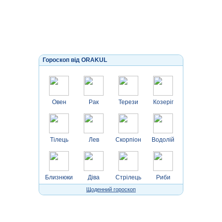
Гороскоп від ORAKUL
Овен
Рак
Терези
Козеріг
Тілець
Лев
Скорпіон
Водолій
Близнюки
Діва
Стрілець
Риби
Щоденний гороскоп