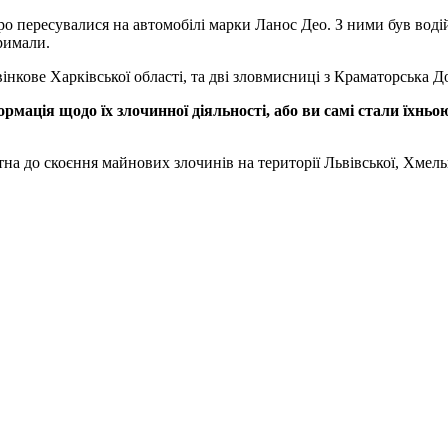
теро пересувалися на автомобілі марки Ланос Део. З ними був во
римали.
нкове Харківської області, та дві зловмисниці з Краматорська До
мація щодо їх злочинної діяльності, або ви самі стали їхньо
а до скоєння майнових злочинів на території Львівської, Хмельни