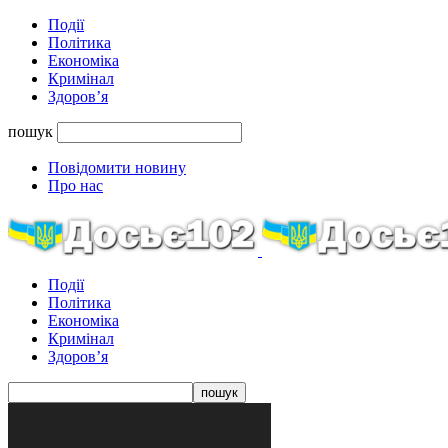
Події
Політика
Економіка
Кримінал
Здоров’я
пошук
Повідомити новину
Про нас
Події
Політика
Економіка
Кримінал
Здоров’я