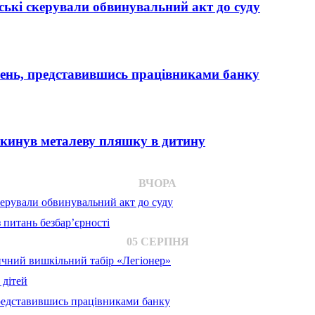
ькі скерували обвинувальний акт до суду
вень, представившись працівниками банку
 кинув металеву пляшку в дитину
ВЧОРА
ерували обвинувальний акт до суду
 питань безбар’єрності
05 СЕРПНЯ
ичний вишкільний табір «Легіонер»
 дітей
представившись працівниками банку