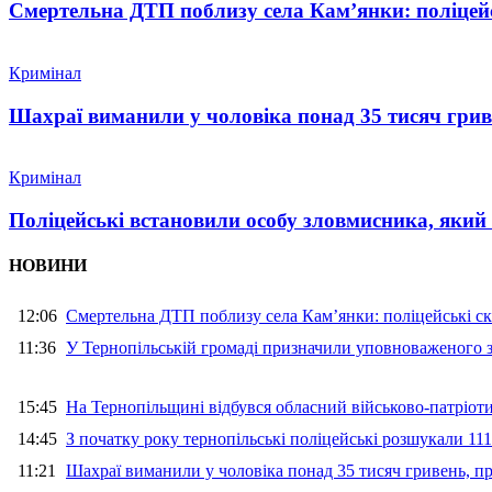
Смертельна ДТП поблизу села Кам’янки: поліцейс
Кримінал
Шахраї виманили у чоловіка понад 35 тисяч гри
Кримінал
Поліцейські встановили особу зловмисника, який
НОВИНИ
12:06
Смертельна ДТП поблизу села Кам’янки: поліцейські ск
11:36
У Тернопільській громаді призначили уповноваженого з
15:45
На Тернопільщині відбувся обласний військово-патріот
14:45
З початку року тернопільські поліцейські розшукали 111
11:21
Шахраї виманили у чоловіка понад 35 тисяч гривень, 