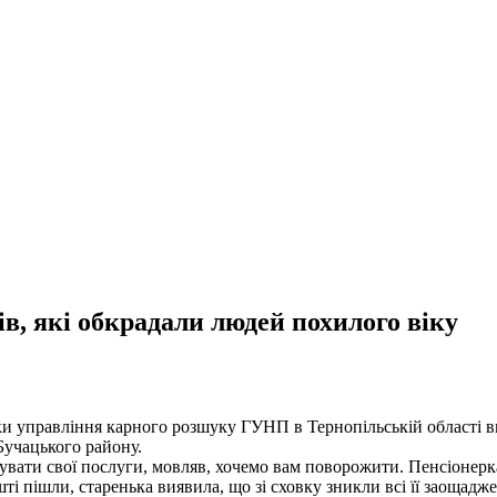
в, які обкрадали людей похилого віку
ки управління карного розшуку ГУНП в Тернопільській області в
Бучацького району.
’язувати свої послуги, мовляв, хочемо вам поворожити. Пенсіонерк
і пішли, старенька виявила, що зі сховку зникли всі її заощадж