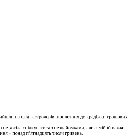
ийшли на слід гастролерів, причетних до крадіжки грошових
а не хотіла спілкуватися з незнайомками, але самій їй важко
ення – понад п’ятнадцять тисяч гривень.