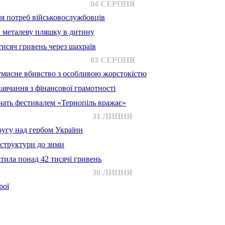
04 СЕРПНЯ
для потреб військовослужбовців
в металеву пляшку в дитину
исяч гривень через шахраїв
03 СЕРПНЯ
 умисне вбивство з особливою жорстокістю
авчання з фінансової грамотності
ачать фестивалем «Тернопіль вражає»
31 ЛИПНЯ
ругу над гербом України
аструктури до зими
тила понад 42 тисячі гривень
30 ЛИПНЯ
рої