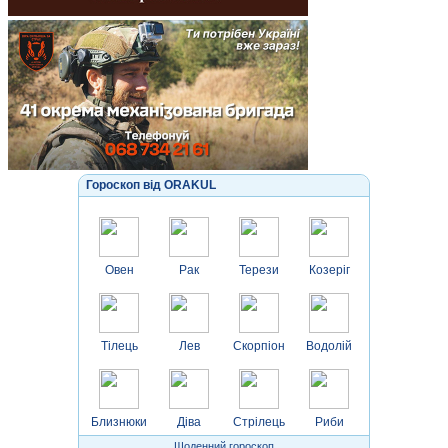
Гороскоп від ORAKUL
Овен
Рак
Терези
Козеріг
Тілець
Лев
Скорпіон
Водолій
Близнюки
Діва
Стрілець
Риби
Щоденний гороскоп