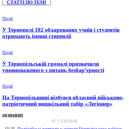
СТАТТІ ПО ТЕМІ
Події
У Тернополі 102 обдарованих учнів і студентів
отримають іменні стипендії
Події
У Тернопільській громаді призначили
уповноваженого з питань безбар’єрності
Події
На Тернопільщині відбувся обласний військово-
патріотичний вишкільний табір «Легіонер»
НОВИНИ
07 СЕРПНЯ
15:25
Поліцейські виявили у жителя Чортківського району