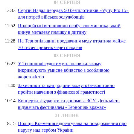
04 СЕРПНЯ
13:33
Сергій Надал передав 50 безпілотників «Vyriy Pro 15»
для потреб військовослужбовців
11:52
Поліцейські встановили особу зловмисника, який
кинув металеву пляшку в дитину
11:28
На Тернопільщині продавчиня меду втратила майже
70 тисяч гривень через шахраїв
03 СЕРПНЯ
16:27
У Тернополі судитимуть чоловіка, якому
інкримінують умисне вбивство з особливою
жорстокістю
11:40
Захисники та їхні родини можуть безкоштовно
пройти навчання з фінансової грамотності
10:14
Концерти, фудкорти та допомога ЗСУ: День міста
відзначать фестивалем «Тернопіль вражає»
31 ЛИПНЯ
18:15
Поліція Кременця відреагувала на повідомлення про
наругу над гербом України