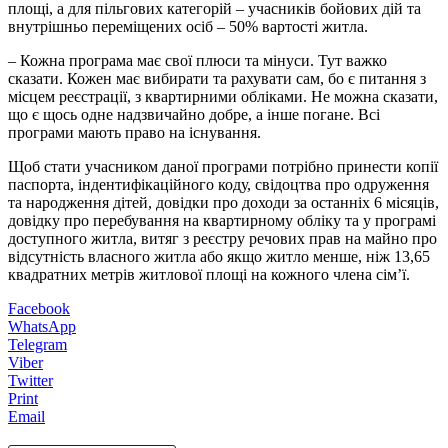
площі, а для пільгових категорій – учасників бойових дій та
внутрішньо переміщених осіб – 50% вартості житла.
– Кожна програма має свої плюси та мінуси. Тут важко
сказати. Кожен має вибирати та рахувати сам, бо є питання з
місцем реєстрації, з квартирними обліками. Не можна сказати,
що є щось одне надзвичайно добре, а інше погане. Всі
програми мають право на існування.
Щоб стати учасником даної програми потрібно принести копії
паспорта, індентифікаційного коду, свідоцтва про одруження
та народження дітей, довідки про доходи за останніх 6 місяців,
довідку про перебування на квартирному обліку та у програмі
доступного житла, витяг з реєстру речових прав на майно про
відсутність власного житла або якщо житло менше, ніж 13,65
квадратних метрів житлової площі на кожного члена сім’ї.
Facebook
WhatsApp
Telegram
Viber
Twitter
Print
Email