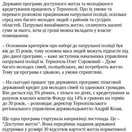
Державні програми доступного житла та молодіжного
кредетування працюють у Тернополі. Про їх умови та
переваги розповіли працівникам патрульної поліції, оскільки
серед них багато молодих людей з районів та сусідніх
областей. Патрульні винаймають житло, сплачують шалені
суми за нього, хоча ці гроші можна вкладати у власне
помешкання.
– Основним критерієм при наборі до патрульної поліції був
вік до 35 років, тому основна маса людей можуть підпасти під
дію даної програми, – каже заступник начальника управління
патрульної поліції м. Тернопіль Олег Сороковий – Дуже
багато молодих сімей, поліцейських, які потребують житло.
Тому ця програма є цікавою, а умови сприятливі.
– На сьогодні працює три державних програми: пільговий
державний кредит для молодих сімей та одиноких громадян.
Він дається під 3% річних, є пільги по дітях, є кредитування за
рахунок власних коштів Фонду під 14% в гривнях на термін
до 30 років, – розповідає директор Тернопільського
регіонального управління держмолодьжитло Андрій Козак.
Ще одна програма стартувала наприкінці листопада. Це –
“Доступне житло”. Вона передбачає надання державної
підтримки у розмірі 30 відсотків вартості житла нормативної