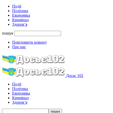
Події
Політика
Економіка
Кримінал
Здоров’я
пошук
Повідомити новину
Про нас
Досьє 102
Події
Політика
Економіка
Кримінал
Здоров’я