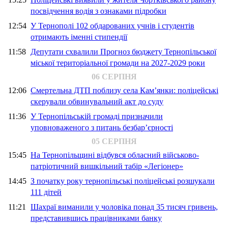
посвідчення водія з ознаками підробки
12:54
У Тернополі 102 обдарованих учнів і студентів
отримають іменні стипендії
11:58
Депутати схвалили Прогноз бюджету Тернопільської
міської територіальної громади на 2027-2029 роки
06 СЕРПНЯ
12:06
Смертельна ДТП поблизу села Кам’янки: поліцейські
скерували обвинувальний акт до суду
11:36
У Тернопільській громаді призначили
уповноваженого з питань безбар’єрності
05 СЕРПНЯ
15:45
На Тернопільщині відбувся обласний військово-
патріотичний вишкільний табір «Легіонер»
14:45
З початку року тернопільські поліцейські розшукали
111 дітей
11:21
Шахраї виманили у чоловіка понад 35 тисяч гривень,
представившись працівниками банку