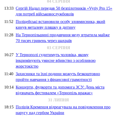
04 СЕРПНЯ
13:33
Сергій Надал передав 50 безпілотників «Vyriy Pro 15»
для потреб військовослужбовців
11:52
Поліцейські встановили особу зловмисника, який
кинув металеву пляшку в дитину
11:28
На Тернопільщині продавчиня меду втратила майже
70 тисяч гривень через шахраїв
03 СЕРПНЯ
16:27
У Тернополі судитимуть чоловіка, якому
інкримінують умисне вбивство з особливою
жорстокістю
11:40
Захисники та їхні родини можуть безкоштовно
пройти навчання з фінансової грамотності
10:14
Концерти, фудкорти та допомога ЗСУ: День міста
відзначать фестивалем «Тернопіль вражає»
31 ЛИПНЯ
18:15
Поліція Кременця відреагувала на повідомлення про
наругу над гербом України