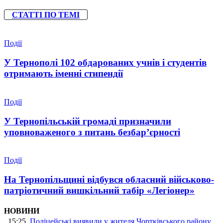
СТАТТІ ПО ТЕМІ
Події
У Тернополі 102 обдарованих учнів і студентів
отримають іменні стипендії
Події
У Тернопільській громаді призначили
уповноваженого з питань безбар’єрності
Події
На Тернопільщині відбувся обласний військово-
патріотичний вишкільний табір «Легіонер»
НОВИНИ
15:25
Поліцейські виявили у жителя Чортківського району