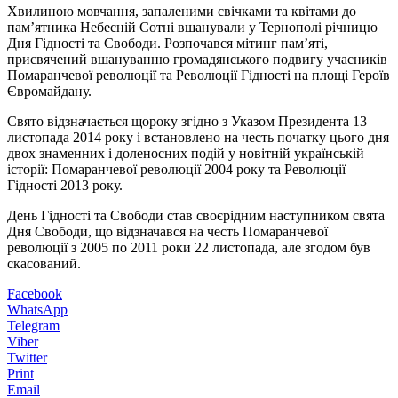
Хвилиною мовчання, запаленими свічками та квітами до
пам’ятника Небесній Сотні вшанували у Тернополі річницю
Дня Гідності та Свободи. Розпочався мітинг пам’яті,
присвячений вшануванню громадянського подвигу учасників
Помаранчевої революції та Революції Гідності на площі Героїв
Євромайдану.
Свято відзначається щороку згідно з Указом Президента 13
листопада 2014 року і встановлено на честь початку цього дня
двох знаменних і доленосних подій у новітній українській
історії: Помаранчевої революції 2004 року та Революції
Гідності 2013 року.
День Гідності та Свободи став своєрідним наступником свята
Дня Свободи, що відзначався на честь Помаранчевої
революції з 2005 по 2011 роки 22 листопада, але згодом був
скасований.
Facebook
WhatsApp
Telegram
Viber
Twitter
Print
Email