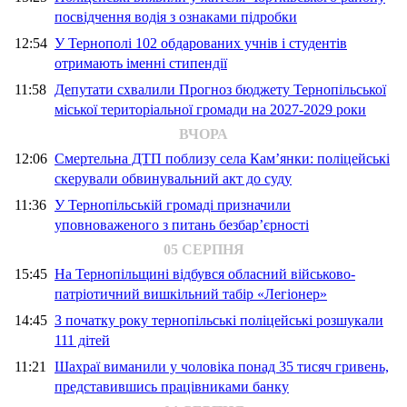
посвідчення водія з ознаками підробки
12:54
У Тернополі 102 обдарованих учнів і студентів
отримають іменні стипендії
11:58
Депутати схвалили Прогноз бюджету Тернопільської
міської територіальної громади на 2027-2029 роки
ВЧОРА
12:06
Смертельна ДТП поблизу села Кам’янки: поліцейські
скерували обвинувальний акт до суду
11:36
У Тернопільській громаді призначили
уповноваженого з питань безбар’єрності
05 СЕРПНЯ
15:45
На Тернопільщині відбувся обласний військово-
патріотичний вишкільний табір «Легіонер»
14:45
З початку року тернопільські поліцейські розшукали
111 дітей
11:21
Шахраї виманили у чоловіка понад 35 тисяч гривень,
представившись працівниками банку