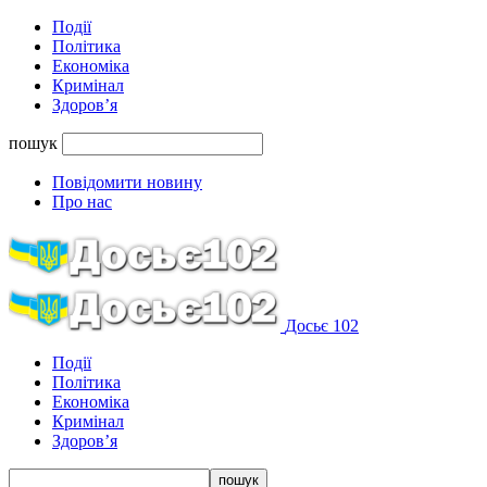
Події
Політика
Економіка
Кримінал
Здоров’я
пошук
Повідомити новину
Про нас
Досьє 102
Події
Політика
Економіка
Кримінал
Здоров’я