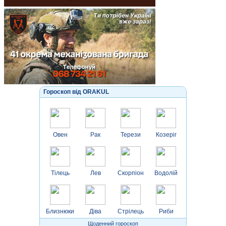
Гороскоп від ORAKUL
Овен
Рак
Терези
Козеріг
Тілець
Лев
Скорпіон
Водолій
Близнюки
Діва
Стрілець
Риби
Щоденний гороскоп