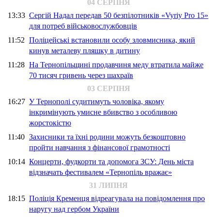
04 СЕРПНЯ
13:33
Сергій Надал передав 50 безпілотників «Vyriy Pro 15»
для потреб військовослужбовців
11:52
Поліцейські встановили особу зловмисника, який
кинув металеву пляшку в дитину
11:28
На Тернопільщині продавчиня меду втратила майже
70 тисяч гривень через шахраїв
03 СЕРПНЯ
16:27
У Тернополі судитимуть чоловіка, якому
інкримінують умисне вбивство з особливою
жорстокістю
11:40
Захисники та їхні родини можуть безкоштовно
пройти навчання з фінансової грамотності
10:14
Концерти, фудкорти та допомога ЗСУ: День міста
відзначать фестивалем «Тернопіль вражає»
31 ЛИПНЯ
18:15
Поліція Кременця відреагувала на повідомлення про
наругу над гербом України