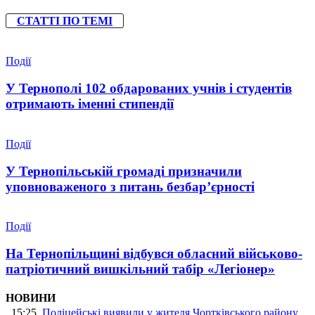
СТАТТІ ПО ТЕМІ
Події
У Тернополі 102 обдарованих учнів і студентів
отримають іменні стипендії
Події
У Тернопільській громаді призначили
уповноваженого з питань безбар’єрності
Події
На Тернопільщині відбувся обласний військово-
патріотичний вишкільний табір «Легіонер»
НОВИНИ
15:25
Поліцейські виявили у жителя Чортківського району