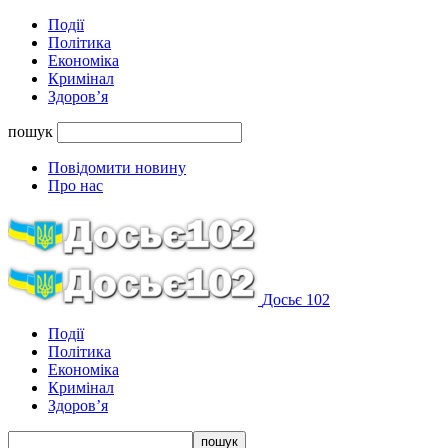
Події
Політика
Економіка
Кримінал
Здоров’я
пошук
Повідомити новину
Про нас
Досьє 102
Події
Політика
Економіка
Кримінал
Здоров’я