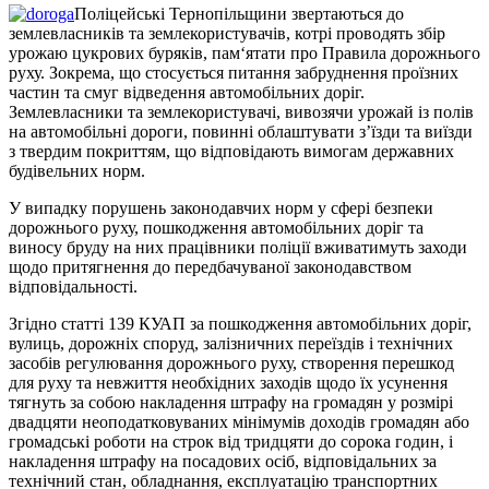
Поліцейські Тернопільщини звертаються до
землевласників та землекористувачів, котрі проводять збір
урожаю цукрових буряків, пам‘ятати про Правила дорожнього
руху. Зокрема, що стосується питання забруднення проїзних
частин та смуг відведення автомобільних доріг.
Землевласники та землекористувачі, вивозячи урожай із полів
на автомобільні дороги, повинні облаштувати з’їзди та виїзди
з твердим покриттям, що відповідають вимогам державних
будівельних норм.
У випадку порушень законодавчих норм у сфері безпеки
дорожнього руху, пошкодження автомобільних доріг та
виносу бруду на них працівники поліції вживатимуть заходи
щодо притягнення до передбачуваної законодавством
відповідальності.
Згідно статті 139 КУАП за пошкодження автомобільних доріг,
вулиць, дорожніх споруд, залізничних переїздів і технічних
засобів регулювання дорожнього руху, створення перешкод
для руху та невжиття необхідних заходів щодо їх усунення
тягнуть за собою накладення штрафу на громадян у розмірі
двадцяти неоподатковуваних мінімумів доходів громадян або
громадські роботи на строк від тридцяти до сорока годин, і
накладення штрафу на посадових осіб, відповідальних за
технічний стан, обладнання, експлуатацію транспортних