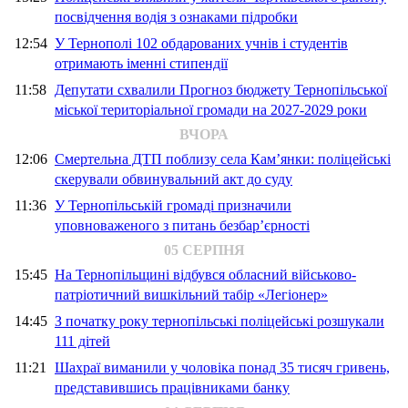
посвідчення водія з ознаками підробки
12:54
У Тернополі 102 обдарованих учнів і студентів
отримають іменні стипендії
11:58
Депутати схвалили Прогноз бюджету Тернопільської
міської територіальної громади на 2027-2029 роки
ВЧОРА
12:06
Смертельна ДТП поблизу села Кам’янки: поліцейські
скерували обвинувальний акт до суду
11:36
У Тернопільській громаді призначили
уповноваженого з питань безбар’єрності
05 СЕРПНЯ
15:45
На Тернопільщині відбувся обласний військово-
патріотичний вишкільний табір «Легіонер»
14:45
З початку року тернопільські поліцейські розшукали
111 дітей
11:21
Шахраї виманили у чоловіка понад 35 тисяч гривень,
представившись працівниками банку