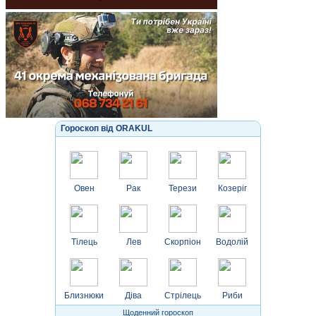
Гороскоп від ORAKUL
Овен
Рак
Терези
Козеріг
Тілець
Лев
Скорпіон
Водолій
Близнюки
Діва
Стрілець
Риби
Щоденний гороскоп