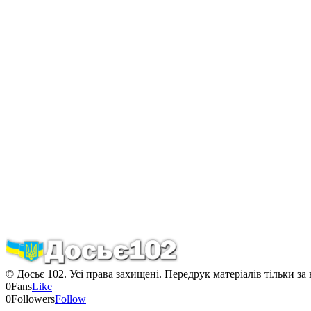
© Досьє 102. Усі права захищені. Передрук матеріалів тільки за
0
Fans
Like
0
Followers
Follow