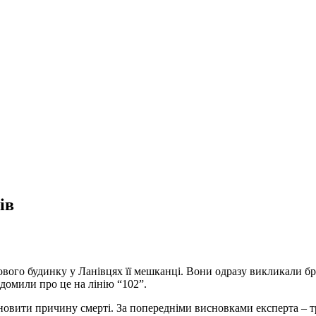
ів
хового будинку у Ланівцях її мешканці. Вони одразу викликали б
домили про це на лінію “102”.
новити причину смерті. За попередніми висновками експерта – тр