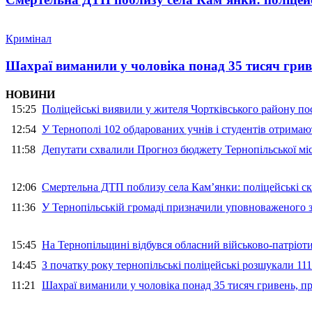
Кримінал
Шахраї виманили у чоловіка понад 35 тисяч гри
НОВИНИ
15:25
Поліцейські виявили у жителя Чортківського району пос
12:54
У Тернополі 102 обдарованих учнів і студентів отримают
11:58
Депутати схвалили Прогноз бюджету Тернопільської міс
12:06
Смертельна ДТП поблизу села Кам’янки: поліцейські ск
11:36
У Тернопільській громаді призначили уповноваженого з
15:45
На Тернопільщині відбувся обласний військово-патріот
14:45
З початку року тернопільські поліцейські розшукали 111
11:21
Шахраї виманили у чоловіка понад 35 тисяч гривень, 