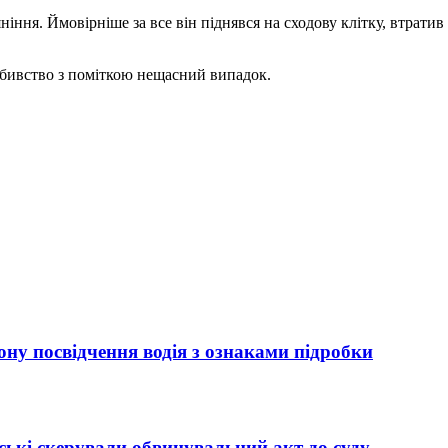
ніння. Ймовірніше за все він піднявся на сходову клітку, втрати
вбивство з поміткою нещасний випадок.
ну посвідчення водія з ознаками підробки
ькі скерували обвинувальний акт до суду