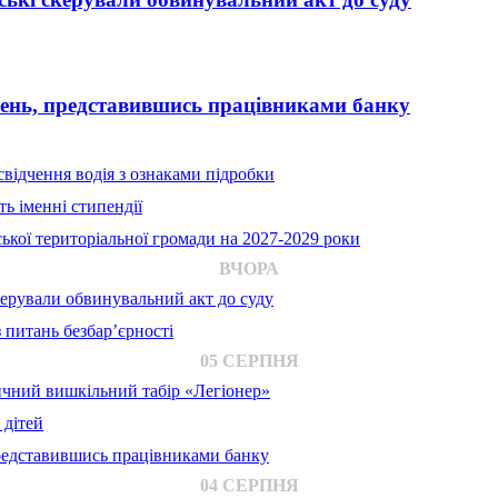
вень, представившись працівниками банку
відчення водія з ознаками підробки
ь іменні стипендії
ької територіальної громади на 2027-2029 роки
ВЧОРА
ерували обвинувальний акт до суду
 питань безбар’єрності
05 СЕРПНЯ
ичний вишкільний табір «Легіонер»
 дітей
представившись працівниками банку
04 СЕРПНЯ