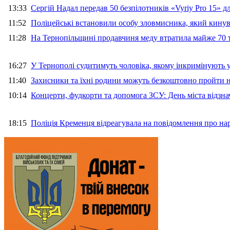
13:33
Сергій Надал передав 50 безпілотників «Vyriy Pro 15» 
11:52
Поліцейські встановили особу зловмисника, який кину
11:28
На Тернопільщині продавчиня меду втратила майже 70 т
16:27
У Тернополі судитимуть чоловіка, якому інкримінують
11:40
Захисники та їхні родини можуть безкоштовно пройти н
10:14
Концерти, фудкорти та допомога ЗСУ: День міста відзн
18:15
Поліція Кременця відреагувала на повідомлення про на