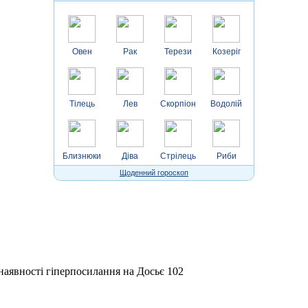
Овен
Рак
Терези
Козеріг
Тілець
Лев
Скорпіон
Водолій
Близнюки
Діва
Стрілець
Риби
Щоденний гороскоп
 наявності гіперпосилання на Досьє 102