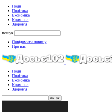
Події
Політика
Економіка
Кримінал
Здоров’я
пошук
Повідомити новину
Про нас
Події
Політика
Економіка
Кримінал
Здоров’я