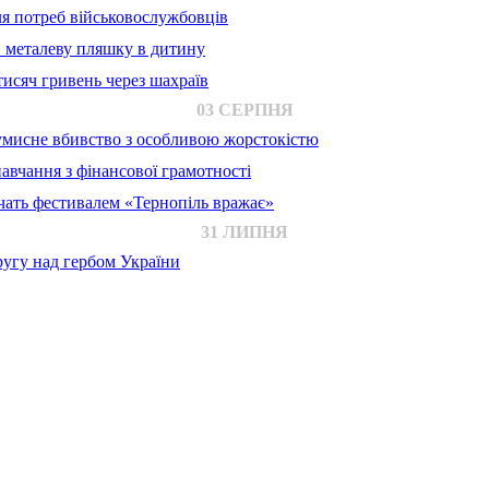
для потреб військовослужбовців
в металеву пляшку в дитину
исяч гривень через шахраїв
03 СЕРПНЯ
 умисне вбивство з особливою жорстокістю
авчання з фінансової грамотності
ачать фестивалем «Тернопіль вражає»
31 ЛИПНЯ
ругу над гербом України