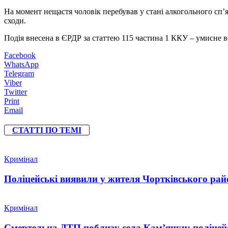
На момент нещастя чоловік перебував у стані алкогольного сп’я
сходи.
Подія внесена в ЄРДР за статтею 115 частина 1 ККУ – умисне 
Facebook
WhatsApp
Telegram
Viber
Twitter
Print
Email
СТАТТІ ПО ТЕМІ
Кримінал
Поліцейські виявили у жителя Чортківського райо
Кримінал
Смертельна ДТП поблизу села Кам’янки: поліцейс