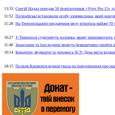
13:33
Сергій Надал передав 50 безпілотників «Vyriy Pro 15» 
11:52
Поліцейські встановили особу зловмисника, який кину
11:28
На Тернопільщині продавчиня меду втратила майже 70 т
16:27
У Тернополі судитимуть чоловіка, якому інкримінують
11:40
Захисники та їхні родини можуть безкоштовно пройти н
10:14
Концерти, фудкорти та допомога ЗСУ: День міста відзн
18:15
Поліція Кременця відреагувала на повідомлення про на