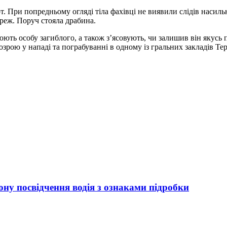
т. При попредньому огляді тіла фахівці не виявили слідів насиль
реж. Поруч стояла драбина.
люють особу загиблого, а також з’ясовують, чи залишив він якус
дозрою у нападі та пограбуванні в одному із гральних закладів Те
ну посвідчення водія з ознаками підробки