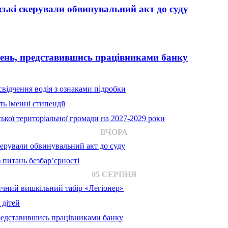
ькі скерували обвинувальний акт до суду
вень, представившись працівниками банку
відчення водія з ознаками підробки
ь іменні стипендії
ької територіальної громади на 2027-2029 роки
ВЧОРА
ерували обвинувальний акт до суду
 питань безбар’єрності
05 СЕРПНЯ
ичний вишкільний табір «Легіонер»
 дітей
представившись працівниками банку