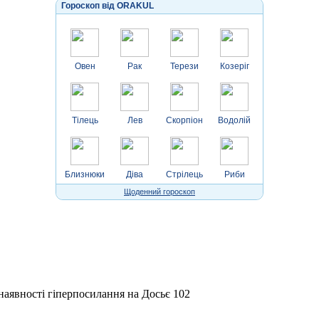
Гороскоп від ORAKUL
Овен
Рак
Терези
Козеріг
Тілець
Лев
Скорпіон
Водолій
Близнюки
Діва
Стрілець
Риби
Щоденний гороскоп
 наявності гіперпосилання на Досьє 102