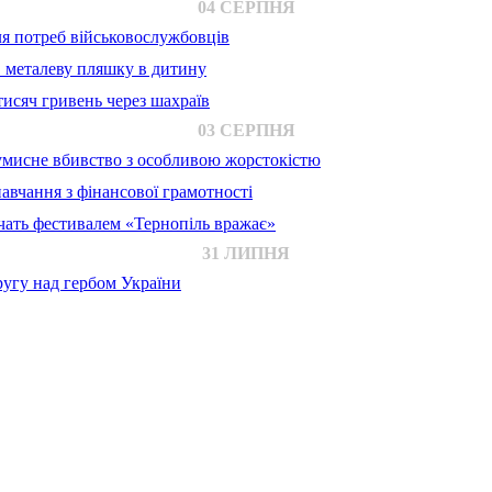
04 СЕРПНЯ
для потреб військовослужбовців
в металеву пляшку в дитину
исяч гривень через шахраїв
03 СЕРПНЯ
 умисне вбивство з особливою жорстокістю
авчання з фінансової грамотності
ачать фестивалем «Тернопіль вражає»
31 ЛИПНЯ
ругу над гербом України