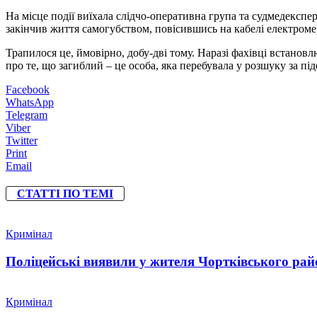
На місце події виїхала слідчо-оперативна група та судмедекспер
закінчив життя самогубством, повісившись на кабелі електроме
Трапилося це, ймовірно, добу-дві тому. Наразі фахівці встанов
про те, що загиблий – це особа, яка перебувала у розшуку за пі
Facebook
WhatsApp
Telegram
Viber
Twitter
Print
Email
СТАТТІ ПО ТЕМІ
Кримінал
Поліцейські виявили у жителя Чортківського райо
Кримінал