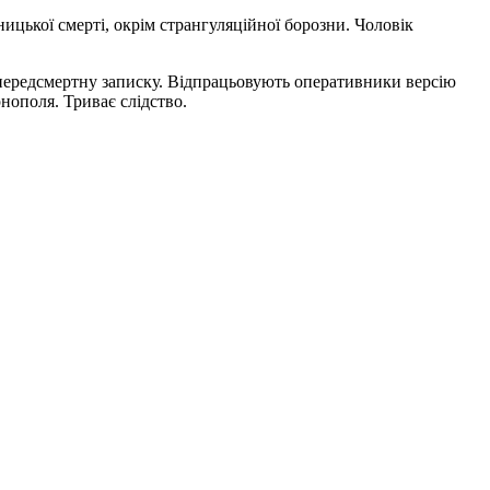
ницької смерті, окрім странгуляційної борозни. Чоловік
ь передсмертну записку. Відпрацьовують оперативники версію
рнополя. Триває слідство.