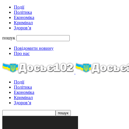
Події
Політика
Економіка
Кримінал
Здоров’я
пошук
Повідомити новину
Про нас
Події
Політика
Економіка
Кримінал
Здоров’я