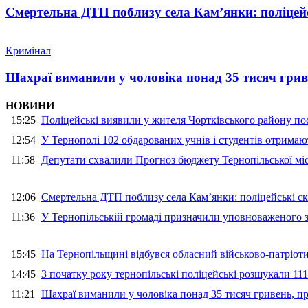
Смертельна ДТП поблизу села Кам’янки: поліцейс
Кримінал
Шахраї виманили у чоловіка понад 35 тисяч гри
НОВИНИ
15:25
Поліцейські виявили у жителя Чортківського району пос
12:54
У Тернополі 102 обдарованих учнів і студентів отримают
11:58
Депутати схвалили Прогноз бюджету Тернопільської міс
12:06
Смертельна ДТП поблизу села Кам’янки: поліцейські ск
11:36
У Тернопільській громаді призначили уповноваженого з
15:45
На Тернопільщині відбувся обласний військово-патріот
14:45
З початку року тернопільські поліцейські розшукали 111
11:21
Шахраї виманили у чоловіка понад 35 тисяч гривень, 