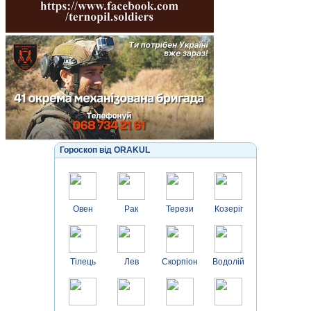
Гороскоп від ORAKUL
Овен
Рак
Терези
Козеріг
Тілець
Лев
Скорпіон
Водолій