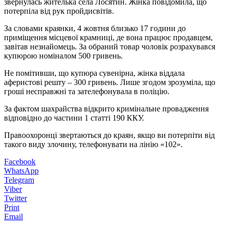
звернулась жителька села Лосятин. Жінка повідомила, що
потерпіла від рук пройдисвітів.
За словами краянки, 4 жовтня близько 17 години до
приміщення місцевої крамниці, де вона працює продавцем,
завітав незнайомець. За обраний товар чоловік розрахувався
купюрою номіналом 500 гривень.
Не помітивши, що купюра сувенірна, жінка віддала
аферистові решту – 300 гривень. Лише згодом зрозуміла, що
гроші несправжні та зателефонувала в поліцію.
За фактом шахрайства відкрито кримінальне провадження
відповідно до частини 1 статті 190 ККУ.
Правоохоронці звертаються до краян, якщо ви потерпіти від
такого виду злочину, телефонувати на лінію «102».
Facebook
WhatsApp
Telegram
Viber
Twitter
Print
Email