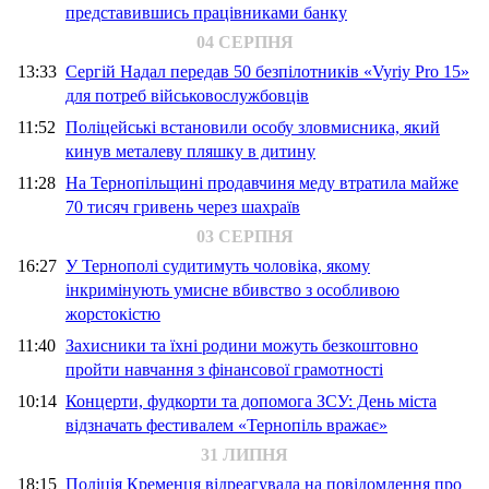
представившись працівниками банку
04 СЕРПНЯ
13:33
Сергій Надал передав 50 безпілотників «Vyriy Pro 15»
для потреб військовослужбовців
11:52
Поліцейські встановили особу зловмисника, який
кинув металеву пляшку в дитину
11:28
На Тернопільщині продавчиня меду втратила майже
70 тисяч гривень через шахраїв
03 СЕРПНЯ
16:27
У Тернополі судитимуть чоловіка, якому
інкримінують умисне вбивство з особливою
жорстокістю
11:40
Захисники та їхні родини можуть безкоштовно
пройти навчання з фінансової грамотності
10:14
Концерти, фудкорти та допомога ЗСУ: День міста
відзначать фестивалем «Тернопіль вражає»
31 ЛИПНЯ
18:15
Поліція Кременця відреагувала на повідомлення про