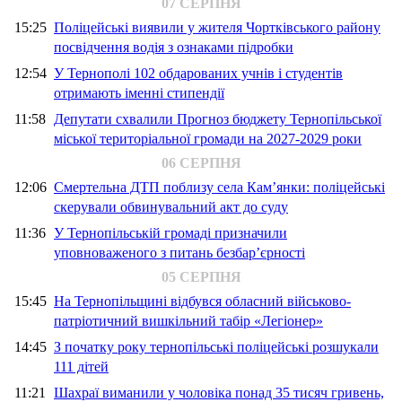
07 СЕРПНЯ
15:25
Поліцейські виявили у жителя Чортківського району
посвідчення водія з ознаками підробки
12:54
У Тернополі 102 обдарованих учнів і студентів
отримають іменні стипендії
11:58
Депутати схвалили Прогноз бюджету Тернопільської
міської територіальної громади на 2027-2029 роки
06 СЕРПНЯ
12:06
Смертельна ДТП поблизу села Кам’янки: поліцейські
скерували обвинувальний акт до суду
11:36
У Тернопільській громаді призначили
уповноваженого з питань безбар’єрності
05 СЕРПНЯ
15:45
На Тернопільщині відбувся обласний військово-
патріотичний вишкільний табір «Легіонер»
14:45
З початку року тернопільські поліцейські розшукали
111 дітей
11:21
Шахраї виманили у чоловіка понад 35 тисяч гривень,