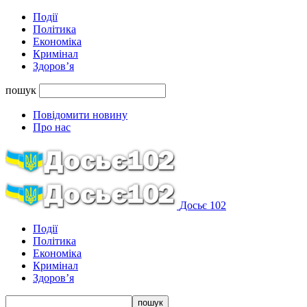
Події
Політика
Економіка
Кримінал
Здоров’я
пошук
Повідомити новину
Про нас
Досьє 102
Події
Політика
Економіка
Кримінал
Здоров’я