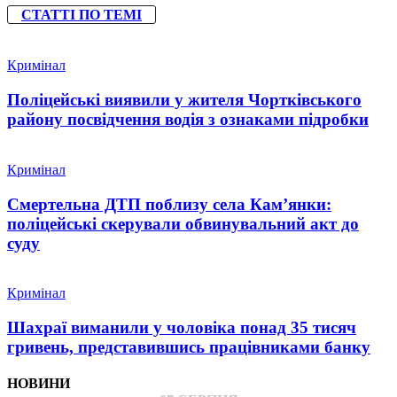
СТАТТІ ПО ТЕМІ
Кримінал
Поліцейські виявили у жителя Чортківського
району посвідчення водія з ознаками підробки
Кримінал
Смертельна ДТП поблизу села Кам’янки:
поліцейські скерували обвинувальний акт до
суду
Кримінал
Шахраї виманили у чоловіка понад 35 тисяч
гривень, представившись працівниками банку
НОВИНИ