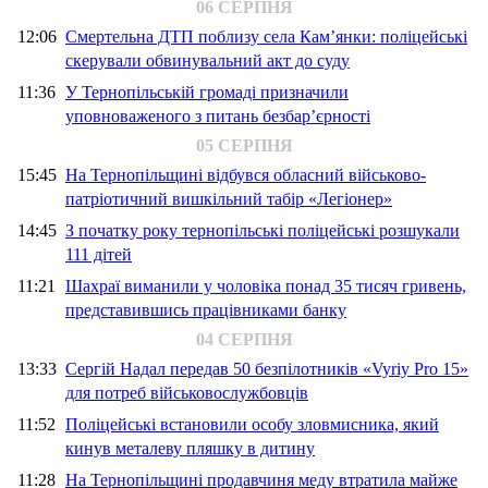
06 СЕРПНЯ
12:06
Смертельна ДТП поблизу села Кам’янки: поліцейські
скерували обвинувальний акт до суду
11:36
У Тернопільській громаді призначили
уповноваженого з питань безбар’єрності
05 СЕРПНЯ
15:45
На Тернопільщині відбувся обласний військово-
патріотичний вишкільний табір «Легіонер»
14:45
З початку року тернопільські поліцейські розшукали
111 дітей
11:21
Шахраї виманили у чоловіка понад 35 тисяч гривень,
представившись працівниками банку
04 СЕРПНЯ
13:33
Сергій Надал передав 50 безпілотників «Vyriy Pro 15»
для потреб військовослужбовців
11:52
Поліцейські встановили особу зловмисника, який
кинув металеву пляшку в дитину
11:28
На Тернопільщині продавчиня меду втратила майже