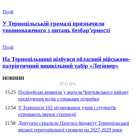
Події
У Тернопільській громаді призначили
уповноваженого з питань безбар’єрності
Події
На Тернопільщині відбувся обласний військово-
патріотичний вишкільний табір «Легіонер»
НОВИНИ
ВЧОРА
15:25
Поліцейські виявили у жителя Чортківського району
посвідчення водія з ознаками підробки
12:54
У Тернополі 102 обдарованих учнів і студентів
отримають іменні стипендії
11:58
Депутати схвалили Прогноз бюджету Тернопільської
міської територіальної громади на 2027-2029 роки