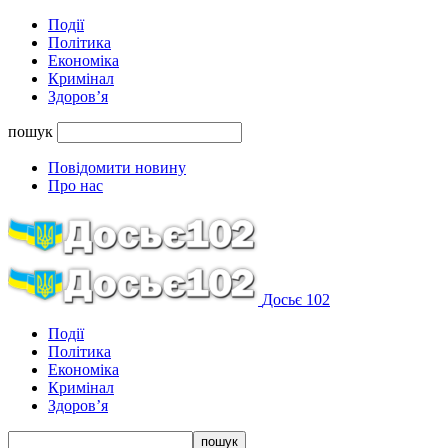
Події
Політика
Економіка
Кримінал
Здоров’я
пошук
Повідомити новину
Про нас
Досьє 102
Події
Політика
Економіка
Кримінал
Здоров’я