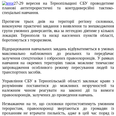
27-29 вересня на Тернопільщині СБУ проводитиме
планові антитерористичні та контрдиверсійні тактико-
спеціальні навчання.
Протягом трьох днів на території регіону силовики,
виконуючи практичні завдання з виявлення та знешкодження
групи умовних диверсантів, яка за легендою діятиме у кількох
локаціях Тернополя та низці населених пунктів області,
боротимуться з тероризмом.
Відпрацювання навчальних завдань відбуватиметься в умовах
максимально наближених до реальних та передбачає
залучення спецтехніки і озброєних правоохоронців. У рамках
навчання на окремих територіях також можливе тимчасове
запровадження особливого режиму пересування людей та
транспортних засобів.
Управління СБУ в Тернопільській області закликає краян з
розумінням поставитися до можливих незручностей та
належним чином реагувати на законні дії та вимоги
правоохоронців, залучених до проведення навчань.
Незважаючи на те, що силовики протистоятимуть умовним
терористам, правоохоронці звертаються до громадян із
проханням не втрачати пильність, адже в цей час поряд із