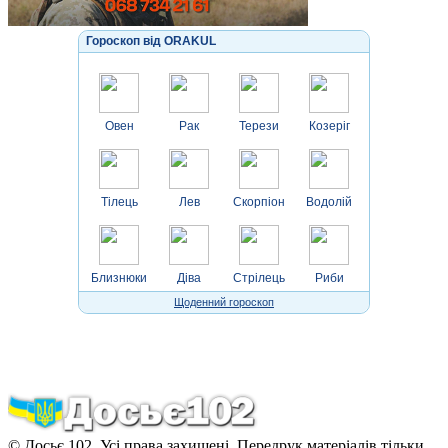
Гороскоп від ORAKUL
Овен
Рак
Терези
Козеріг
Тілець
Лев
Скорпіон
Водолій
Близнюки
Діва
Стрілець
Риби
Щоденний гороскоп
© Досьє 102. Усі права захищені. Передрук матеріалів тільки