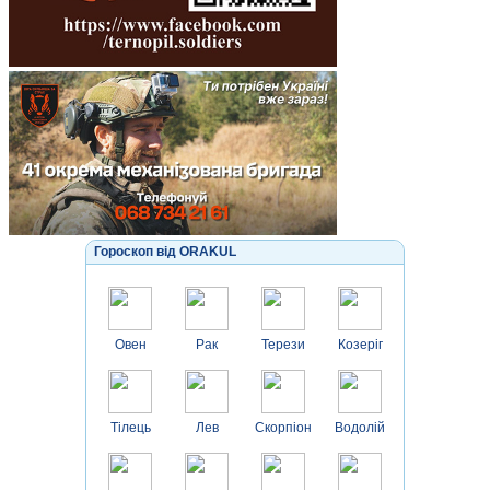
Гороскоп від ORAKUL
Овен
Рак
Терези
Козеріг
Тілець
Лев
Скорпіон
Водолій