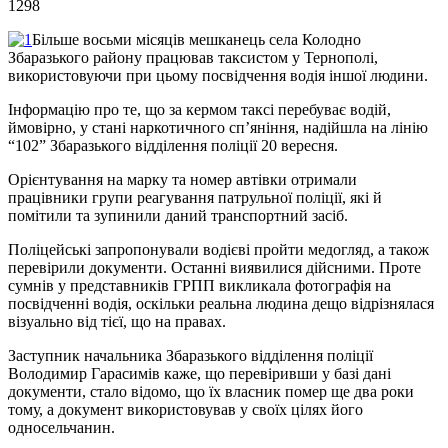
1298
Більше восьми місяців мешканець села Колодно
Збаразького району працював таксистом у Тернополі,
використовуючи при цьому посвідчення водія іншої людини.
Інформацію про те, що за кермом таксі перебуває водій,
ймовірно, у стані наркотичного сп’яніння, надійшла на лінію
“102” Збаразького відділення поліції 20 вересня.
Орієнтування на марку та номер автівки отримали
працівники групи реагування патрульної поліції, які й
помітили та зупинили даний транспортний засіб.
Поліцейські запропонували водієві пройти медогляд, а також
перевірили документи. Останні виявилися дійсними. Проте
сумнів у представників ГРПП викликала фотографія на
посвідченні водія, оскільки реальна людина дещо відрізнялася
візуально від тієї, що на правах.
Заступник начальника Збаразького відділення поліції
Володимир Гарасимів каже, що перевіривши у базі дані
документи, стало відомо, що їх власник помер ще два роки
тому, а документ використовував у своїх цілях його
односельчанин.