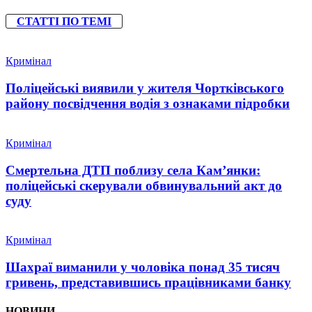
СТАТТІ ПО ТЕМІ
Кримінал
Поліцейські виявили у жителя Чортківського
району посвідчення водія з ознаками підробки
Кримінал
Смертельна ДТП поблизу села Кам’янки:
поліцейські скерували обвинувальний акт до
суду
Кримінал
Шахраї виманили у чоловіка понад 35 тисяч
гривень, представившись працівниками банку
НОВИНИ