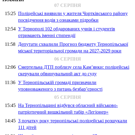
07 СЕРПНЯ
15:25
Поліцейські виявили у жителя Чортківського району
посвідчення водія з ознаками підробки
12:54
У Тернополі 102 обдарованих учнів і студентів
отримають іменні стипендії
11:58
Депутати схвалили Прогноз бюджету Тернопільської
міської територіальної громади на 2027-2029 роки
06 СЕРПНЯ
12:06
Смертельна ДТП поблизу села Кам’янки: поліцейські
скерували обвинувальний акт до суду
11:36
У Тернопільській громаді призначили
уповноваженого з питань безбар’єрності
05 СЕРПНЯ
15:45
На Тернопільщині відбувся обласний військово-
патріотичний вишкільний табір «Легіонер»
14:45
З початку року тернопільські поліцейські розшукали
111 дітей