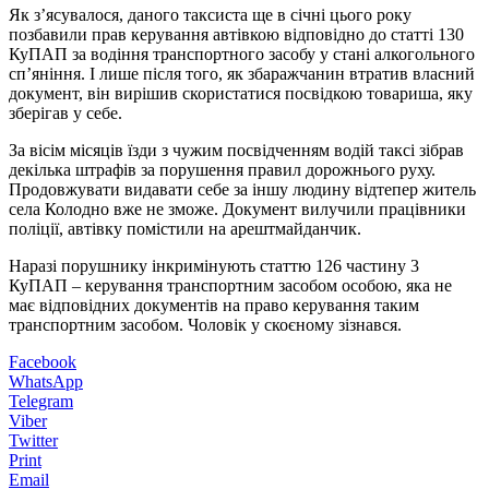
Як з’ясувалося, даного таксиста ще в січні цього року
позбавили прав керування автівкою відповідно до статті 130
КуПАП за водіння транспортного засобу у стані алкогольного
сп’яніння. І лише після того, як збаражчанин втратив власний
документ, він вирішив скористатися посвідкою товариша, яку
зберігав у себе.
За вісім місяців їзди з чужим посвідченням водій таксі зібрав
декілька штрафів за порушення правил дорожнього руху.
Продовжувати видавати себе за іншу людину відтепер житель
села Колодно вже не зможе. Документ вилучили працівники
поліції, автівку помістили на арештмайданчик.
Наразі порушнику інкримінують статтю 126 частину 3
КуПАП – керування транспортним засобом особою, яка не
має відповідних документів на право керування таким
транспортним засобом. Чоловік у скоєному зізнався.
Facebook
WhatsApp
Telegram
Viber
Twitter
Print
Email