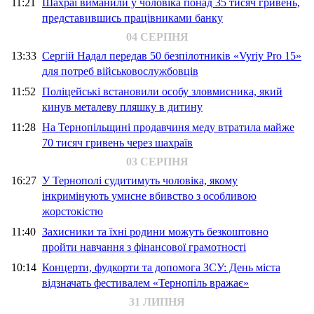
11:21
Шахраї виманили у чоловіка понад 35 тисяч гривень,
представившись працівниками банку
04 СЕРПНЯ
13:33
Сергій Надал передав 50 безпілотників «Vyriy Pro 15»
для потреб військовослужбовців
11:52
Поліцейські встановили особу зловмисника, який
кинув металеву пляшку в дитину
11:28
На Тернопільщині продавчиня меду втратила майже
70 тисяч гривень через шахраїв
03 СЕРПНЯ
16:27
У Тернополі судитимуть чоловіка, якому
інкримінують умисне вбивство з особливою
жорстокістю
11:40
Захисники та їхні родини можуть безкоштовно
пройти навчання з фінансової грамотності
10:14
Концерти, фудкорти та допомога ЗСУ: День міста
відзначать фестивалем «Тернопіль вражає»
31 ЛИПНЯ