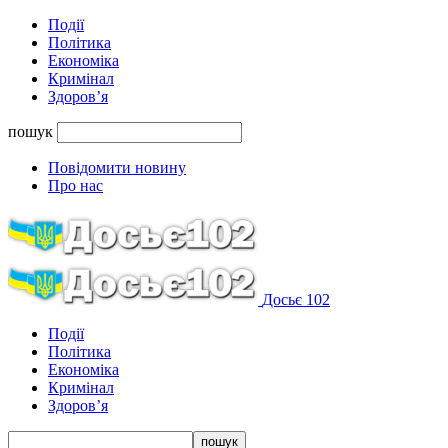
Події
Політика
Економіка
Кримінал
Здоров’я
пошук
Повідомити новину
Про нас
Досьє 102
Події
Політика
Економіка
Кримінал
Здоров’я