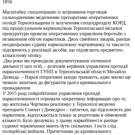
1856
Масштабну спецоперацію із затримання торговців
сильнодіючими медичними препаратами оперативники
поліції Тернопільщини із залученням спецпідрозділу КОРД,
під процесуальним керівництвом Тернопільської місцевої
прокуратури провели оперативники управління боротьби з
незаконним обігом наркотиків. Двох сімейних лікарів, раніше
неодноразово судиму наркозалежну чортківчанку та таксиста
підозрюють у реалізації засобів, що підлягають предметно-
кількісному обліку.
-Два роки ми проводили документування злочинної
діяльності цих осіб, – розповів керівник управління протидії
наркозлочинності ГУНП в Тернопільській області Михайло
Димида. – Наразі оперативні заходи тривають, адже маємо ще
чимало запитань до фігурантів цього кримінального
провадження.
У 2015 році співробітники управління протидії
наркозлочинності отримали оперативну інформацію про те,
що жителька Чорткова реалізовує у Тернополі медичні
препарати Соннат і Димедрол – таблетки, що підсилюють дію
наркотиків, відпускаються тільки за рецептами в обмеженій
кількості. Було зрозуміло, у цьому наркобізнесі в раніше
судимої чорківчанки мають бути спільники. І на їх слід
поліцейські вийшли. Причетними до кримінального