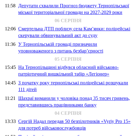
11:58
Депутати схвалили Прогноз бюджету Тернопільської
міської територіальної громади на 2027-2029 роки
06 СЕРПНЯ
12:06
Смертельна ДТП поблизу села Кам’янки: поліцейські
скерували обвинувальний акт до суду
11:36
У Тернопільській громаді призначили
уповноваженого з питань безбар’єрності
05 СЕРПНЯ
15:45
На Тернопільщині відбувся обласний військово-
патріотичний вишкільний табір «Легіонер»
14:45
З початку року тернопільські поліцейські розшукали
111 дітей
11:21
Шахраї виманили у чоловіка понад 35 тисяч гривень,
представившись працівниками банку
04 СЕРПНЯ
13:33
Сергій Надал передав 50 безпілотників «Vyriy Pro 15»
для потреб військовослужбовців