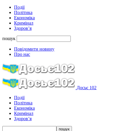
Події
Політика
Економіка
Кримінал
Здоров’я
пошук
Повідомити новину
Про нас
Досьє 102
Події
Політика
Економіка
Кримінал
Здоров’я