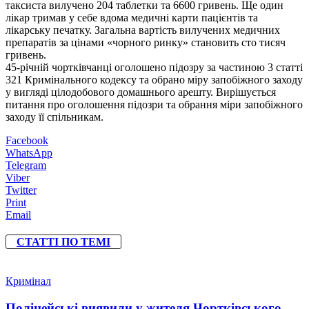
таксиста вилучено 204 таблетки та 6600 гривень. Ще один
лікар тримав у себе вдома медичні карти пацієнтів та
лікарську печатку. Загальна вартість вилучених медичних
препаратів за цінами «чорного ринку» становить сто тисяч
гривень.
45-річній чортківчанці оголошено підозру за частиною 3 статті
321 Кримінального кодексу та обрано міру запобіжного заходу
у вигляді цілодобового домашнього арешту. Вирішується
питання про оголошення підозри та обрання міри запобіжного
заходу її спільникам.
Facebook
WhatsApp
Telegram
Viber
Twitter
Print
Email
СТАТТІ ПО ТЕМІ
Кримінал
Поліцейські виявили у жителя Чортківського