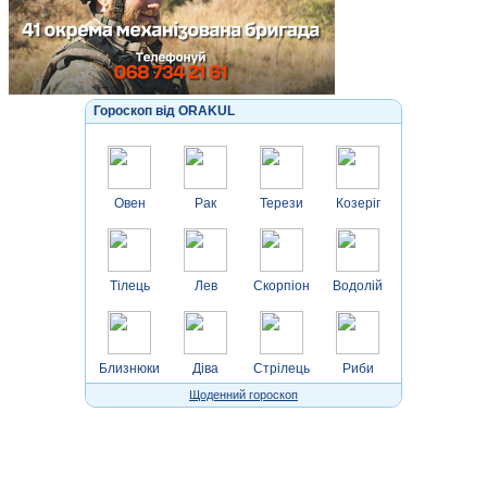
Гороскоп від ORAKUL
Овен
Рак
Терези
Козеріг
Тілець
Лев
Скорпіон
Водолій
Близнюки
Діва
Стрілець
Риби
Щоденний гороскоп