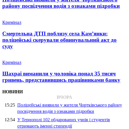
району посвідчення водія з ознаками підробки
Кримінал
Смертельна ДТП поблизу села Кам’янки:
поліцейські скерували обвинувальний акт до
суду
Кримінал
Шахраї виманили у чоловіка понад 35 тисяч
гривень, представившись працівниками банку
НОВИНИ
ВЧОРА
15:25
Поліцейські виявили у жителя Чортківського району
посвідчення водія з ознаками підробки
12:54
У Тернополі 102 обдарованих учнів і студентів
отримають іменні стипендії