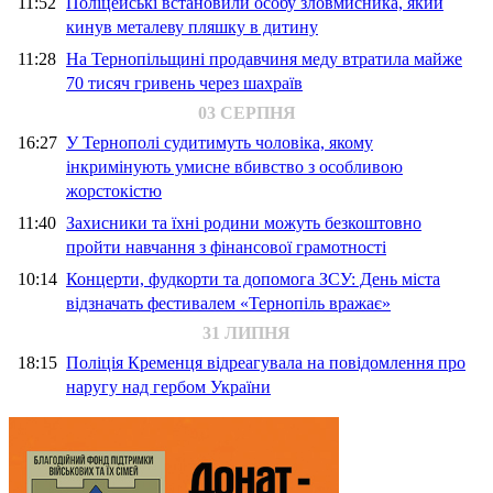
11:52
Поліцейські встановили особу зловмисника, який
кинув металеву пляшку в дитину
11:28
На Тернопільщині продавчиня меду втратила майже
70 тисяч гривень через шахраїв
03 СЕРПНЯ
16:27
У Тернополі судитимуть чоловіка, якому
інкримінують умисне вбивство з особливою
жорстокістю
11:40
Захисники та їхні родини можуть безкоштовно
пройти навчання з фінансової грамотності
10:14
Концерти, фудкорти та допомога ЗСУ: День міста
відзначать фестивалем «Тернопіль вражає»
31 ЛИПНЯ
18:15
Поліція Кременця відреагувала на повідомлення про
наругу над гербом України