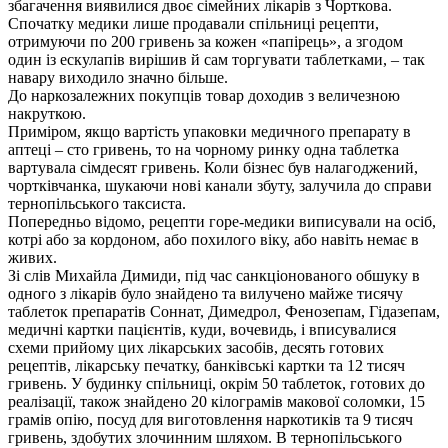
збагачення виявилися двоє сімейних лікарів з Чорткова.
Спочатку медики лише продавали спільниці рецепти,
отримуючи по 200 гривень за кожен «папірець», а згодом
один із ескулапів вирішив й сам торгувати таблетками, – так
навару виходило значно більше.
До наркозалежних покупців товар доходив з величезною
накруткою.
Приміром, якщо вартість упаковки медичного препарату в
аптеці – сто гривень, то на чорному ринку одна таблетка
вартувала сімдесят гривень. Коли бізнес був налагоджений,
чортківчанка, шукаючи нові канали збуту, залучила до справи
тернопільського таксиста.
Попередньо відомо, рецепти горе-медики виписували на осіб,
котрі або за кордоном, або похилого віку, або навіть немає в
живих.
Зі слів Михайла Димиди, під час санкціонованого обшуку в
одного з лікарів було знайдено та вилучено майже тисячу
таблеток препаратів Соннат, Димедрол, Фенозепам, Гідазепам,
медичні картки пацієнтів, куди, вочевидь, і вписувалися
схеми прийому цих лікарських засобів, десять готових
рецептів, лікарську печатку, банківські картки та 12 тисяч
гривень. У будинку спільниці, окрім 50 таблеток, готових до
реалізації, також знайдено 20 кілограмів макової соломки, 15
грамів опію, посуд для виготовлення наркотиків та 9 тисяч
гривень, здобутих злочинним шляхом. В тернопільського