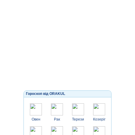
Гороскоп від ORAKUL
Овен
Рак
Терези
Козеріг