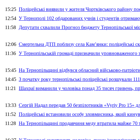
15:25
Поліцейські виявили у жителя Чортківського району пос
12:54
У Тернополі 102 обдарованих учнів і студентів отримают
11:58
Депутати схвалили Прогноз бюджету Тернопільської міс
12:06
Смертельна ДТП поблизу села Кам’янки: поліцейські ск
11:36
У Тернопільській громаді призначили уповноваженого з
15:45
На Тернопільщині відбувся обласний військово-патріот
14:45
З початку року тернопільські поліцейські розшукали 111
11:21
Шахраї виманили у чоловіка понад 35 тисяч гривень, 
13:33
Сергій Надал передав 50 безпілотників «Vyriy Pro 15» 
11:52
Поліцейські встановили особу зловмисника, який кину
11:28
На Тернопільщині продавчиня меду втратила майже 70 т