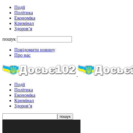
Події
Політика
Економіка
Кримінал
Здоров’я
пошук
Повідомити новину
Про нас
Події
Політика
Економіка
Кримінал
Здоров’я