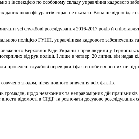
ьно з інспекцією по особовому складу управління кадрового за
их даних щодо фігурантів справ не вказала. Вона не відповідає на
ивчати усі службові розслідування 2016-2017 років й співставляти
нальною поліцією ГУНП, управлінням кадрового забезпечення та 
важеного Верховної Ради України з прав людини у Тернопільськ
ерпілих від рук поліції. І лише в четвер, 20 липня, він надав к
були проведені службові перевірки і факти побиття по них не під
озвучено згодом, після повного вивчення всіх фактів.
нь громадян, щодо незаконних та неправомірних дій працівників п
 внести відомості в ЄРДР та розпочати досудове розслідування 