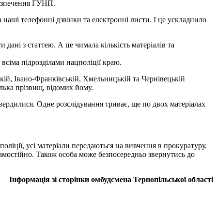
безпечення ГУНП.
 наші телефонні дзвінки та електронні листи. І це ускладнило
 дані з статтею. А це чимала кількість матеріалів та
всіма підрозділами нацполіції краю.
ій, Івано-Франківській, Хмельницькій та Чернівецькій
ілька прізвищ, відомих йому.
твердилися. Одне розслідування триває, ще по двох матеріалах
оліції, усі матеріали передаються на вивчення в прокуратуру.
самостійно. Також особа може безпосередньо звернутись до
Інформація зі сторінки омбудсмена Тернопільської області