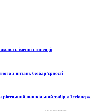
римають іменні стипендії
ного з питань безбар’єрності
атріотичний вишкільний табір «Легіонер»