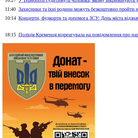
16:27
У Тернополі судитимуть чоловіка, якому інкримінують
11:40
Захисники та їхні родини можуть безкоштовно пройти н
10:14
Концерти, фудкорти та допомога ЗСУ: День міста відзн
18:15
Поліція Кременця відреагувала на повідомлення про на