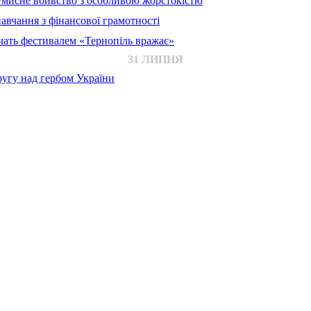
 умисне вбивство з особливою жорстокістю
авчання з фінансової грамотності
ачать фестивалем «Тернопіль вражає»
31 ЛИПНЯ
ругу над гербом України