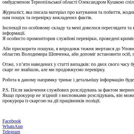
омбудсменом Тернопільської області Олександром Кушкою спіл
Журналіст, яка писала матеріал про катування та побиття, жодн
нам пошук та перевірку викладених фактів.
Інспекції по особовому складу та мені довелося переглядати та в
інформації.
Я особисто промоніторив службові перевірки, проведені кримі
Аби прискорити пошуки, я впродовж тижня звертався до Уповно
областях Володимира Шевченка, аби допоміг встановити осіб, пот
Отже, з п’яти наведених у статті випадків: по двох свого часу 
скарг не знайшли, але ми продовжуємо перевірку.
Робота в даному напрямку триває і детальнішу інформацію буде 
P.S. Після закінчення службових розслідувань за фактом зверне
Якщо прокурор не згідний з висновками розслідувань, він може
прокурора із скаргою на дії працівників поліції.
Facebook
WhatsApp
Telegram