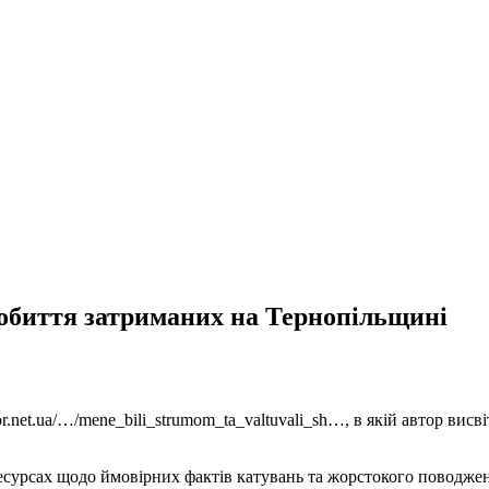
обиття затриманих на Тернопільщині
sor.net.ua/…/mene_bili_strumom_ta_valtuvali_sh…, в якій автор ви
-ресурсах щодо ймовірних фактів катувань та жорстокого поводж