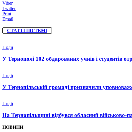
Viber
Twitter
Print
Email
СТАТТІ ПО ТЕМІ
Події
У Тернополі 102 обдарованих учнів і студентів от
Події
У Тернопільській громаді призначили уповноваже
Події
На Тернопільщині відбувся обласний військово-п
НОВИНИ