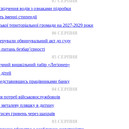
07 СЕРПНЯ
відчення водія з ознаками підробки
ь іменні стипендії
ької територіальної громади на 2027-2029 роки
06 СЕРПНЯ
ерували обвинувальний акт до суду
 питань безбар’єрності
05 СЕРПНЯ
ичний вишкільний табір «Легіонер»
 дітей
представившись працівниками банку
04 СЕРПНЯ
для потреб військовослужбовців
в металеву пляшку в дитину
исяч гривень через шахраїв
03 СЕРПНЯ