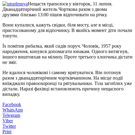
Нещастя трапилося у вівторок, 11 липня.
Дванадцятирічний житель Чорткова разом з двома
друзями близько 13:00 пішов відпочивати на річку.
Вони купалися, кажуть свідки, біля мосту, але в місці,
пристосованому для відпочинку. В якийсь момент діти почали
тонути.
Їх помітив рибалка, який сидів поруч. Чоловік, 1957 року
народження, кинувся допомагати юнакам. Одного витягнув,
іншого виштовхав на мілину. Проте третього хлопчика дістати
не зміг.
Не вдалося чоловікові і самому врятуватися. Він потонув
разом з дванадцятирічним чортківчанином. На місце події
виїжджали правоохоронці та рятувальники. Тіла загиблих уже
дістали. Наразі фахівці встановлюють причину нещасного
випадку.
Facebook
WhatsApp
Telegram
Viber
Twitter
Print