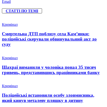
Email
СТАТТІ ПО ТЕМІ
Кримінал
Смертельна ДТП поблизу села Кам’янки:
поліцейські скерували обвинувальний акт до
суду
Кримінал
Шахраї виманили у чоловіка понад 35 тисяч
гривень, представившись працівниками банку
Кримінал
Поліцейські встановили особу зловмисника,
який кинув металеву пляшку в дитину