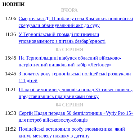
НОВИНИ
ВЧОРА
12:06
Смертельна ДТП поблизу села Кам’янки: поліцейські
скерували обвинувальний акт до суду
11:36
У Тернопільській громаді призначили
уповноваженого з питань безбар’єрності
05 СЕРПНЯ
15:45
На Тернопільщині відбувся обласний військово-
патріотичний вишкільний табір «Легіонер»
14:45
З початку року тернопільські поліцейські розшукали
111 дітей
11:21
Шахраї виманили у чоловіка понад 35 тисяч гривень,
представившись працівниками банку
04 СЕРПНЯ
13:33
Сергій Надал передав 50 безпілотників «Vyriy Pro 15»
для потреб військовослужбовців
11:52
Поліцейські встановили особу зловмисника, який
кинув металеву пляшку в дитину