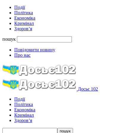
Події
Політика
Економіка
Кримінал
Здоров’я
пошук
Повідомити новину
Про нас
Досьє 102
Події
Політика
Економіка
Кримінал
Здоров’я