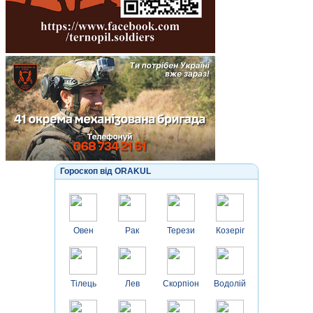
Гороскоп від ORAKUL
Овен
Рак
Терези
Козеріг
Тілець
Лев
Скорпіон
Водолій