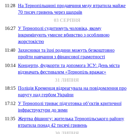
11:28
На Тернопільщині продавчиня меду втратила майже
70 тисяч гривень через шахраїв
03 СЕРПНЯ
16:27
У Тернополі судитимуть чоловіка, якому
інкримінують умисне вбивство з особливою
жорстокістю
11:40
Захисники та їхні родини можуть безкоштовно
пройти навчання з фінансової грамотності
10:14
Концерти, фудкорти та допомога ЗСУ: День міста
відзначать фестивалем «Тернопіль вражає»
31 ЛИПНЯ
18:15
Поліція Кременця відреагувала на повідомлення про
наругу над гербом України
17:12
У Тернополі триває підготовка об’єктів критичної
інфраструктури до зими
11:35
Жертва фішингу: жителька Тернопільського району
втратила понад 42 тисячі гривень
30 ЛИПНЯ