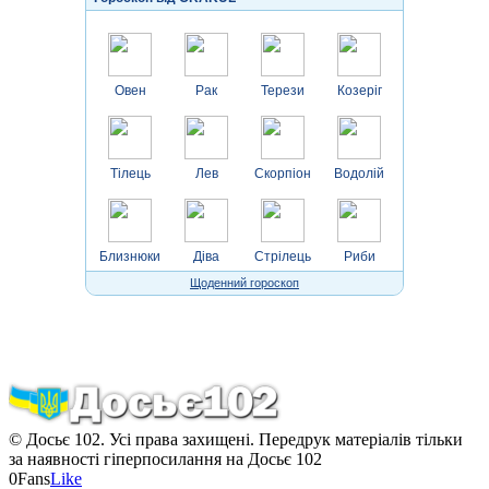
Овен
Рак
Терези
Козеріг
Тілець
Лев
Скорпіон
Водолій
Близнюки
Діва
Стрілець
Риби
Щоденний гороскоп
© Досьє 102. Усі права захищені. Передрук матеріалів тільки
за наявності гіперпосилання на Досьє 102
0
Fans
Like