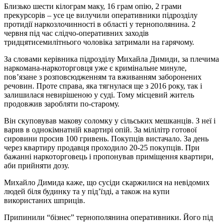
Близько шести кілограм маку, 16 грам опію, 2 грами
прекурсорів – усе це вилучили оперативники підрозділу
протидії наркозлочинності в області у тернополянина. 2
червня під час слідчо-оперативних заходів
тридцятисемилітнього чоловіка затримали на гарячому.
За словами керівника підрозділу Михайла Димиди, за плечима
наркомана-наркоторговця уже є кримінальне минуле,
пов’язане з розповсюдженням та вживанням заборонених
речовин. Проте справа, яка тягнулася ще з 2016 року, так і
залишилася невирішеною у суді. Тому місцевий житель
продовжив заробляти по-старому.
Він скуповував макову соломку у сільських мешканців. З неї і
варив в однокімнатній квартирі опій. За мілілітр готової
сировини просив 100 гривень. Покупців вистачало. За день
через квартиру продавця проходило 20-25 покупців. При
бажанні наркоторговець і пропонував приміщення квартири,
аби прийняти дозу.
Михайло Димида каже, що сусіди скаржилися на невідомих
людей біля будинку та у під’їзді, а також на купи
використаних шприців.
Припинили “бізнес” тернополянина оперативники. Його під