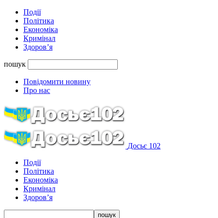
Події
Політика
Економіка
Кримінал
Здоров’я
пошук
Повідомити новину
Про нас
Досьє 102
Події
Політика
Економіка
Кримінал
Здоров’я