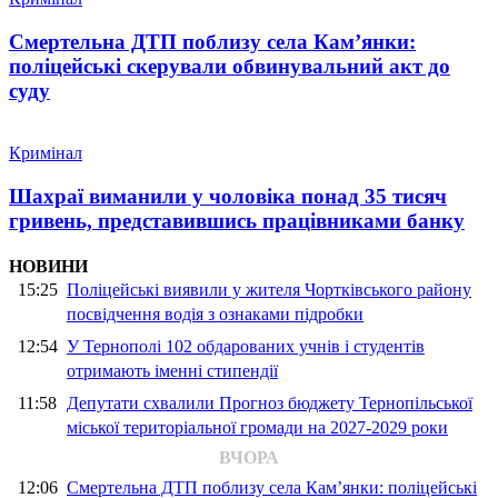
Смертельна ДТП поблизу села Кам’янки:
поліцейські скерували обвинувальний акт до
суду
Кримінал
Шахраї виманили у чоловіка понад 35 тисяч
гривень, представившись працівниками банку
НОВИНИ
15:25
Поліцейські виявили у жителя Чортківського району
посвідчення водія з ознаками підробки
12:54
У Тернополі 102 обдарованих учнів і студентів
отримають іменні стипендії
11:58
Депутати схвалили Прогноз бюджету Тернопільської
міської територіальної громади на 2027-2029 роки
ВЧОРА
12:06
Смертельна ДТП поблизу села Кам’янки: поліцейські