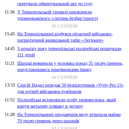
скерували обвинувальний акт до суду
11:36
У Тернопільській громаді призначили
уповноваженого з питань безбар’єрності
05 СЕРПНЯ
15:45
На Тернопільщині відбувся обласний військово-
патріотичний вишкільний табір «Легіонер»
14:45
З початку року тернопільські поліцейські розшукали
111 дітей
11:21
Шахраї виманили у чоловіка понад 35 тисяч гривень,
представившись працівниками банку
04 СЕРПНЯ
13:33
Сергій Надал передав 50 безпілотників «Vyriy Pro 15»
для потреб військовослужбовців
11:52
Поліцейські встановили особу зловмисника, який
кинув металеву пляшку в дитину
11:28
На Тернопільщині продавчиня меду втратила майже
70 тисяч гривень через шахраїв
03 СЕРПНЯ