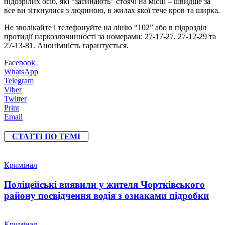
підозрілих осіб, які “засинають” стоячі на місці – швидше за
все ви зіткнулися з людиною, в жилах якої тече кров та ширка.
Не зволікайте і телефонуйте на лінію “102” або в підрозділ
протидії наркозлочинності за номерами: 27-17-27, 27-12-29 та
27-13-81. Анонімність гарантується.
Facebook
WhatsApp
Telegram
Viber
Twitter
Print
Email
СТАТТІ ПО ТЕМІ
Кримінал
Поліцейські виявили у жителя Чортківського
району посвідчення водія з ознаками підробки
Кримінал