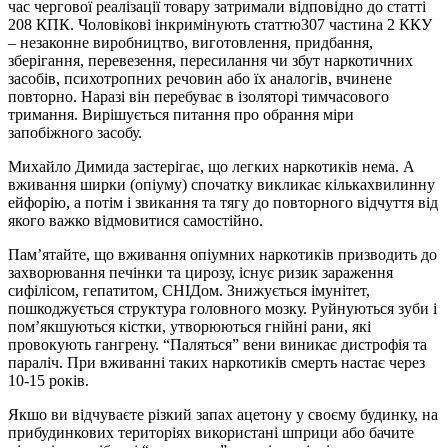
час чергової реалізації товару затримали відповідно до статті
208 КПК. Чоловікові інкримінують статтю307 частина 2 ККУ
– незаконне виробництво, виготовлення, придбання,
зберігання, перевезення, пересилання чи збут наркотичних
засобів, психотропних речовин або їх аналогів, вчинене
повторно. Наразі він перебуває в ізоляторі тимчасового
тримання. Вирішується питання про обрання міри
запобіжного засобу.
Михайло Димида застерігає, що легких наркотиків нема. А
вживання ширки (опіуму) спочатку викликає кількахвилинну
ейфорію, а потім і звикання та тягу до повторного відчуття від
якого важко відмовитися самостійно.
Пам’ятайте, що вживання опіумних наркотиків призводить до
захворювання печінки та цирозу, існує ризик зараження
сифілісом, гепатитом, СНІДом. Знижується імунітет,
пошкоджується структура головного мозку. Руйнуються зуби і
пом’якшуються кістки, утворюються гнійні рани, які
провокують гангрену. “Паляться” вени виникає дистрофія та
параліч. При вживанні таких наркотиків смерть настає через
10-15 років.
Якшо ви відчуваєте різкий запах ацетону у своєму будинку, на
прибудинкових територіях використані шприци або бачите