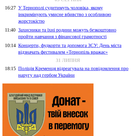
16:27
У Тернополі судитимуть чоловіка, якому
інкримінують умисне вбивство з особливою
жорстокістю
11:40
Захисники та їхні родини можуть безкоштовно
пройти навчання з фінансової грамотності
10:14
Концерти, фудкорти та допомога ЗСУ: День міста
відзначать фестивалем «Тернопіль вражає»
31 ЛИПНЯ
18:15
Поліція Кременця відреагувала на повідомлення про
наругу над гербом України