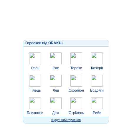
Гороскоп від ORAKUL
Овен
Рак
Терези
Козеріг
Тілець
Лев
Скорпіон
Водолій
Близнюки
Діва
Стрілець
Риби
Щоденний гороскоп