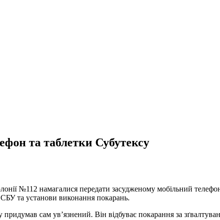
лефон та таблетки Субутексу
онії №112 намагалися передати засудженому мобільний телефон 
 СБУ та установи виконання покарань.
 придумав сам ув’язнений. Він відбуває покарання за зґвалтуван