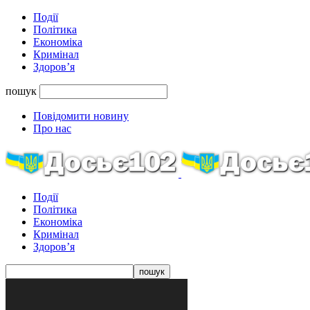
Події
Політика
Економіка
Кримінал
Здоров’я
пошук
Повідомити новину
Про нас
Події
Політика
Економіка
Кримінал
Здоров’я