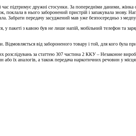
й час підтримує дружні стосунки. За попередніми даними, жінка 
нок, поклала в нього заборонений пристрій і запакувала знову. Н
ала. Забрати передачу засуджений мав уже безпосередньо з медпу
я, у пакеті з кавою був не лише напій, мобільний телефон та за
. Відмовляється від забороненого товару і той, для кого була пр
х розслідувань за статтею 307 частина 2 ККУ – Незаконне вироб
 або їх аналогів, а також передача наркотичних речовин у місця 