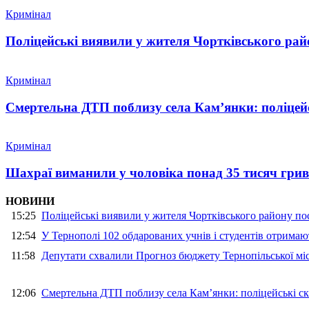
Кримінал
Поліцейські виявили у жителя Чортківського райо
Кримінал
Смертельна ДТП поблизу села Кам’янки: поліцейс
Кримінал
Шахраї виманили у чоловіка понад 35 тисяч гри
НОВИНИ
15:25
Поліцейські виявили у жителя Чортківського району пос
12:54
У Тернополі 102 обдарованих учнів і студентів отримают
11:58
Депутати схвалили Прогноз бюджету Тернопільської міс
12:06
Смертельна ДТП поблизу села Кам’янки: поліцейські ск