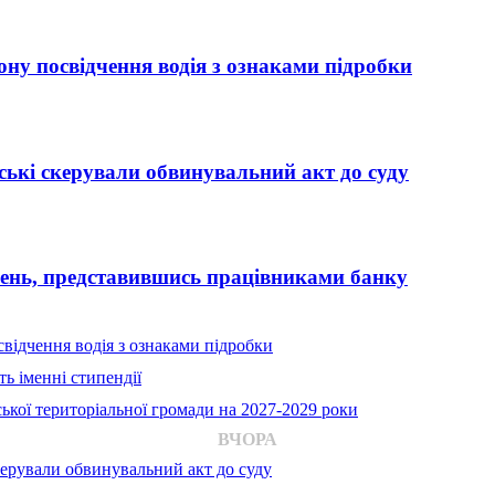
ну посвідчення водія з ознаками підробки
ькі скерували обвинувальний акт до суду
вень, представившись працівниками банку
відчення водія з ознаками підробки
ь іменні стипендії
ької територіальної громади на 2027-2029 роки
ВЧОРА
ерували обвинувальний акт до суду