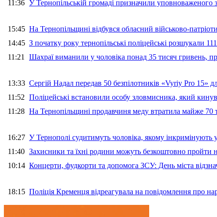
11:36
У Тернопільській громаді призначили уповноваженого з
15:45
На Тернопільщині відбувся обласний військово-патріот
14:45
З початку року тернопільські поліцейські розшукали 111
11:21
Шахраї виманили у чоловіка понад 35 тисяч гривень, 
13:33
Сергій Надал передав 50 безпілотників «Vyriy Pro 15» 
11:52
Поліцейські встановили особу зловмисника, який кину
11:28
На Тернопільщині продавчиня меду втратила майже 70 т
16:27
У Тернополі судитимуть чоловіка, якому інкримінують
11:40
Захисники та їхні родини можуть безкоштовно пройти н
10:14
Концерти, фудкорти та допомога ЗСУ: День міста відзн
18:15
Поліція Кременця відреагувала на повідомлення про на