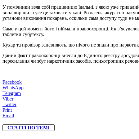
У помічники взяв собі працівницю їдальні, з якою уже тривали
вона вирішила усе це заховати у каві. Розклеїла акуратно паку
установи виконання покарань, оскільки сама доступу туди не м
Саме у цей момент його і піймали правоохоронці. Як з’ясувалос
таблетки субутексу.
Кухар та провізор запевняють, що нічого не знали про наркотики
Даний факт правоохоронці внесли до Єдиного реєстру досудови
пересилання чи збут наркотичних засобів, психотропних речовин
Facebook
WhatsApp
Telegram
Viber
Twitter
Print
Email
СТАТТІ ПО ТЕМІ