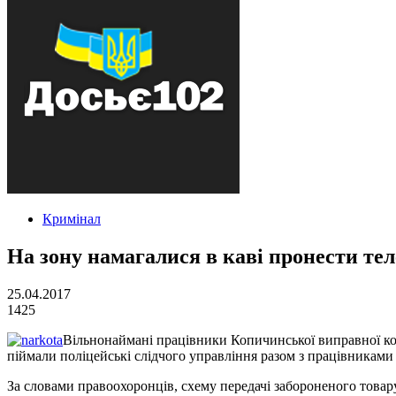
Кримінал
На зону намагалися в каві пронести те
25.04.2017
1425
Вільнонаймані працівники Копичинської виправної кол
піймали поліцейські слідчого управління разом з працівниками
За словами правоохоронців, схему передачі забороненого товару