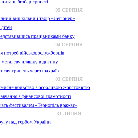
 питань безбар’єрності
05 СЕРПНЯ
ичний вишкільний табір «Легіонер»
 дітей
представившись працівниками банку
04 СЕРПНЯ
для потреб військовослужбовців
в металеву пляшку в дитину
исяч гривень через шахраїв
03 СЕРПНЯ
 умисне вбивство з особливою жорстокістю
авчання з фінансової грамотності
ачать фестивалем «Тернопіль вражає»
31 ЛИПНЯ
ругу над гербом України