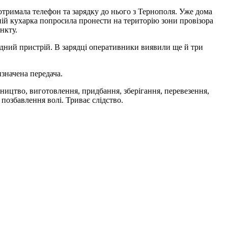
отримала телефон та зарядку до нього з Тернополя. Уже дома
апій кухарка попросила пронести на територію зони провізора
нкту.
рядний пристрій. В зарядці оперативники виявили ще й три
изначена передача.
ництво, виготовлення, придбання, зберігання, перевезення,
позбавлення волі. Триває слідство.