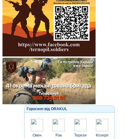
Гороскоп від ORAKUL
Овен
Рак
Терези
Козеріг