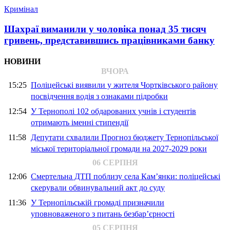
Кримінал
Шахраї виманили у чоловіка понад 35 тисяч
гривень, представившись працівниками банку
НОВИНИ
ВЧОРА
15:25
Поліцейські виявили у жителя Чортківського району
посвідчення водія з ознаками підробки
12:54
У Тернополі 102 обдарованих учнів і студентів
отримають іменні стипендії
11:58
Депутати схвалили Прогноз бюджету Тернопільської
міської територіальної громади на 2027-2029 роки
06 СЕРПНЯ
12:06
Смертельна ДТП поблизу села Кам’янки: поліцейські
скерували обвинувальний акт до суду
11:36
У Тернопільській громаді призначили
уповноваженого з питань безбар’єрності
05 СЕРПНЯ