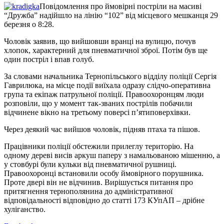
Повідомлення про ймовірні постріли на масиві
“Дружба” надійшло на лінію “102” від місцевого мешканця 29
березня о 8:28.
Чоловік заявив, що вийшовши вранці на вулицю, почув
хлопок, характерний для пневматичної зброї. Потім був ще
один постріл і впав голуб.
За словами начальника Тернопільського відділу поліції Сергія
Гаврилюка, на місце події виїхала одразу слідчо-оперативна
група та екіпаж патрульної поліції. Правоохоронцям люди
розповіли, що у момент так-званих пострілів побачили
відчинене вікно на третьому поверсі п’ятиповерхівки.
Через деякий час вийшов чоловік, підняв птаха та пішов.
Працівники поліції обстежили прилеглу територію. На
одному дереві висів аркуш паперу з намальованою мішенню, а
у стовбурі були кульки від пневматичної рушниці.
Правоохоронці встановили особу ймовірного порушника.
Проте двері він не відчинив. Вирішується питання про
притягнення тернополянина до адміністративної
відповідальності відповідно до статті 173 КУпАП – дрібне
хуліганство.