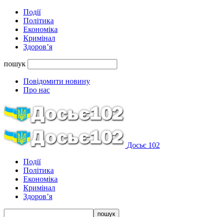
Події
Політика
Економіка
Кримінал
Здоров’я
пошук
Повідомити новину
Про нас
Досьє 102
Події
Політика
Економіка
Кримінал
Здоров’я