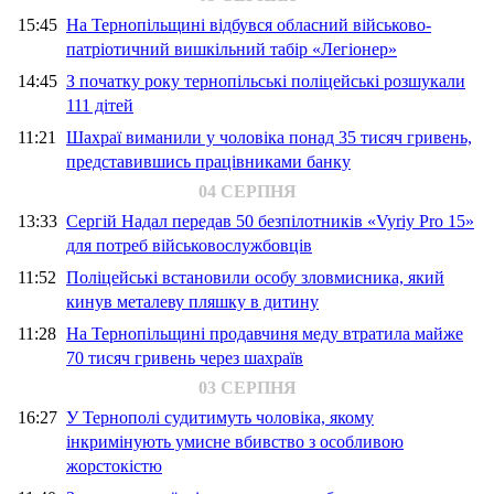
15:45
На Тернопільщині відбувся обласний військово-
патріотичний вишкільний табір «Легіонер»
14:45
З початку року тернопільські поліцейські розшукали
111 дітей
11:21
Шахраї виманили у чоловіка понад 35 тисяч гривень,
представившись працівниками банку
04 СЕРПНЯ
13:33
Сергій Надал передав 50 безпілотників «Vyriy Pro 15»
для потреб військовослужбовців
11:52
Поліцейські встановили особу зловмисника, який
кинув металеву пляшку в дитину
11:28
На Тернопільщині продавчиня меду втратила майже
70 тисяч гривень через шахраїв
03 СЕРПНЯ
16:27
У Тернополі судитимуть чоловіка, якому
інкримінують умисне вбивство з особливою
жорстокістю