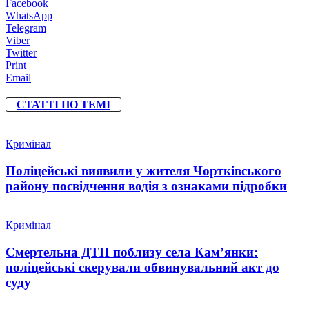
Facebook
WhatsApp
Telegram
Viber
Twitter
Print
Email
СТАТТІ ПО ТЕМІ
Кримінал
Поліцейські виявили у жителя Чортківського
району посвідчення водія з ознаками підробки
Кримінал
Смертельна ДТП поблизу села Кам’янки:
поліцейські скерували обвинувальний акт до
суду