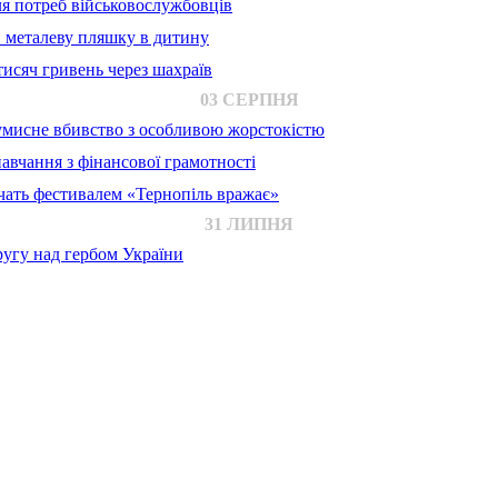
для потреб військовослужбовців
в металеву пляшку в дитину
исяч гривень через шахраїв
03 СЕРПНЯ
 умисне вбивство з особливою жорстокістю
авчання з фінансової грамотності
ачать фестивалем «Тернопіль вражає»
31 ЛИПНЯ
ругу над гербом України