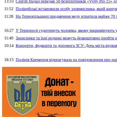
13:33
Сергій Надал передав 50 безпілотників «Vyriy Pro 15» 
11:52
Поліцейські встановили особу зловмисника, який кину
11:28
На Тернопільщині продавчиня меду втратила майже 70 т
16:27
У Тернополі судитимуть чоловіка, якому інкримінують
11:40
Захисники та їхні родини можуть безкоштовно пройти н
10:14
Концерти, фудкорти та допомога ЗСУ: День міста відзн
18:15
Поліція Кременця відреагувала на повідомлення про на