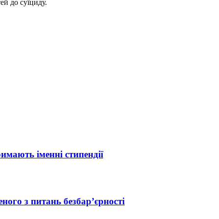
ей до суїциду.
римають іменні стипендії
ного з питань безбар’єрності