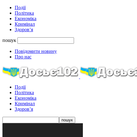
Події
Політика
Економіка
Кримінал
Здоров’я
пошук
Повідомити новину
Про нас
Події
Політика
Економіка
Кримінал
Здоров’я