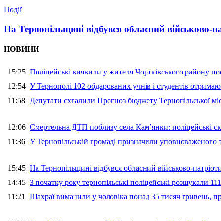
Події
На Тернопільщині відбувся обласний військово-п
НОВИНИ
15:25
Поліцейські виявили у жителя Чортківського району пос
12:54
У Тернополі 102 обдарованих учнів і студентів отримают
11:58
Депутати схвалили Прогноз бюджету Тернопільської міс
12:06
Смертельна ДТП поблизу села Кам’янки: поліцейські ск
11:36
У Тернопільській громаді призначили уповноваженого з
15:45
На Тернопільщині відбувся обласний військово-патріот
14:45
З початку року тернопільські поліцейські розшукали 111
11:21
Шахраї виманили у чоловіка понад 35 тисяч гривень, 