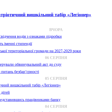
атріотичний вишкільний табір «Легіонер»
ВЧОРА
відчення водія з ознаками підробки
ь іменні стипендії
ької територіальної громади на 2027-2029 роки
06 СЕРПНЯ
ерували обвинувальний акт до суду
 питань безбар’єрності
05 СЕРПНЯ
ичний вишкільний табір «Легіонер»
 дітей
представившись працівниками банку
04 СЕРПНЯ