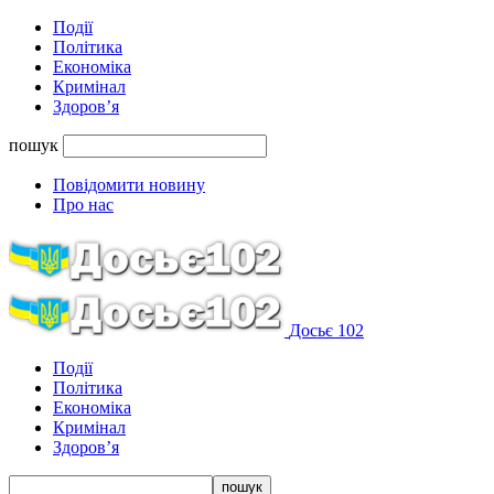
Події
Політика
Економіка
Кримінал
Здоров’я
пошук
Повідомити новину
Про нас
Досьє 102
Події
Політика
Економіка
Кримінал
Здоров’я