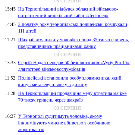
05 СЕРПНЯ
15:45
На Тернопільщині відбувся обласний військово-
патріотичний вишкільний табір «Легіонер»
14:45
З початку року тернопільські поліцейські розшукали
111 дітей
11:21
Шахраї виманили у чоловіка понад 35 тисяч гривень,
представившись працівниками банку
04 СЕРПНЯ
13:33
Сергій Надал передав 50 безпілотників «Vyriy Pro 15»
для потреб військовослужбовців
11:52
Поліцейські встановили особу зловмисника, який
кинув металеву пляшку в дитину
11:28
На Тернопільщині продавчиня меду втратила майже
70 тисяч гривень через шахраїв
03 СЕРПНЯ
16:27
У Тернополі судитимуть чоловіка, якому
інкримінують умисне вбивство з особливою
жорстокістю