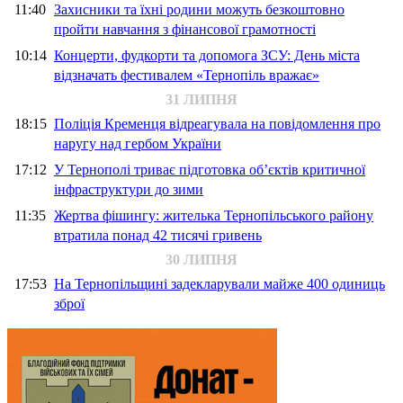
11:40
Захисники та їхні родини можуть безкоштовно
пройти навчання з фінансової грамотності
10:14
Концерти, фудкорти та допомога ЗСУ: День міста
відзначать фестивалем «Тернопіль вражає»
31 ЛИПНЯ
18:15
Поліція Кременця відреагувала на повідомлення про
наругу над гербом України
17:12
У Тернополі триває підготовка об’єктів критичної
інфраструктури до зими
11:35
Жертва фішингу: жителька Тернопільського району
втратила понад 42 тисячі гривень
30 ЛИПНЯ
17:53
На Тернопільщині задекларували майже 400 одиниць
зброї