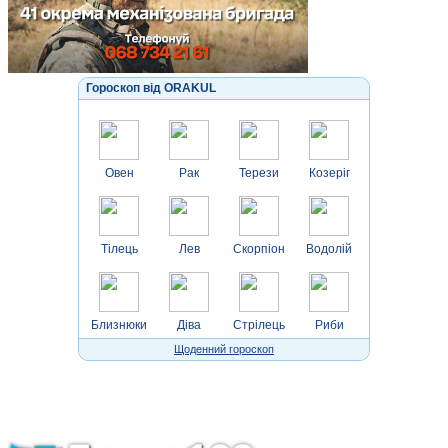
Гороскоп від ORAKUL
Овен
Рак
Терези
Козеріг
Тілець
Лев
Скорпіон
Водолій
Близнюки
Діва
Стрілець
Риби
Щоденний гороскоп