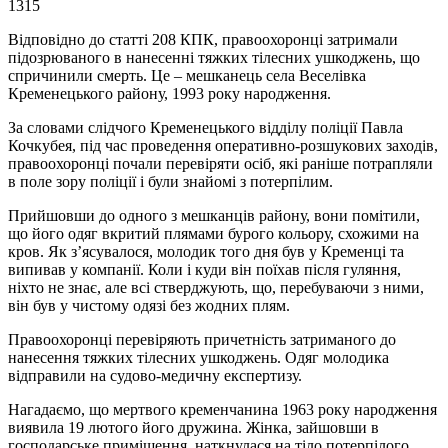
1315
Відповідно до статті 208 КПК, правоохоронці затримали
підозрюваного в нанесенні тяжких тілесних ушкоджень, що
спричинили смерть. Це – мешканець села Веселівка
Кременецького району, 1993 року народження.
За словами слідчого Кременецького відділу поліції Павла
Кочкубея, під час проведення оперативно-розшукових заходів,
правоохоронці почали перевіряти осіб, які раніше потрапляли
в поле зору поліції і були знайомі з потерпілим.
Прийшовши до одного з мешканців району, вони помітили,
що його одяг вкритий плямами бурого кольору, схожими на
кров. Як з’ясувалося, молодик того дня був у Кременці та
випивав у компанії. Коли і куди він поїхав після гуляння,
ніхто не знає, але всі стверджують, що, перебуваючи з ними,
він був у чистому одязі без жодних плям.
Правоохоронці перевіряють причетність затриманого до
нанесення тяжких тілесних ушкоджень. Одяг молодика
відправили на судово-медичну експертизу.
Нагадаємо, що мертвого кременчанина 1963 року народження
виявила 19 лютого його дружина. Жінка, зайшовши в
господарське приміщення, наткнулася на тіло потерпілого.