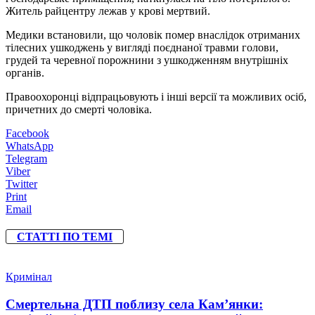
Житель райцентру лежав у крові мертвий.
Медики встановили, що чоловік помер внаслідок отриманих
тілесних ушкоджень у вигляді поєднаної травми голови,
грудей та черевної порожнини з ушкодженням внутрішніх
органів.
Правоохоронці відпрацьовують і інші версії та можливих осіб,
причетних до смерті чоловіка.
Facebook
WhatsApp
Telegram
Viber
Twitter
Print
Email
СТАТТІ ПО ТЕМІ
Кримінал
Смертельна ДТП поблизу села Кам’янки: