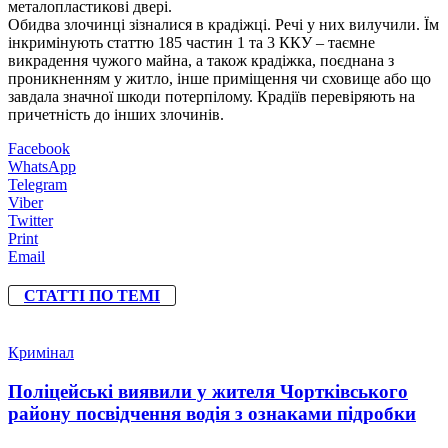
металопластикові двері.
Обидва злочинці зізналися в крадіжці. Речі у них вилучили. Їм
інкримінують статтю 185 частин 1 та 3 ККУ – таємне
викрадення чужого майна, а також крадіжка, поєднана з
проникненням у житло, інше приміщення чи сховище або що
завдала значної шкоди потерпілому. Крадіїв перевіряють на
причетність до інших злочинів.
Facebook
WhatsApp
Telegram
Viber
Twitter
Print
Email
СТАТТІ ПО ТЕМІ
Кримінал
Поліцейські виявили у жителя Чортківського
району посвідчення водія з ознаками підробки