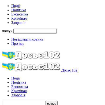
Події
Політика
Економіка
Кримінал
Здоров’я
пошук
Повідомити новину
Про нас
Досьє 102
Події
Політика
Економіка
Кримінал
Здоров’я