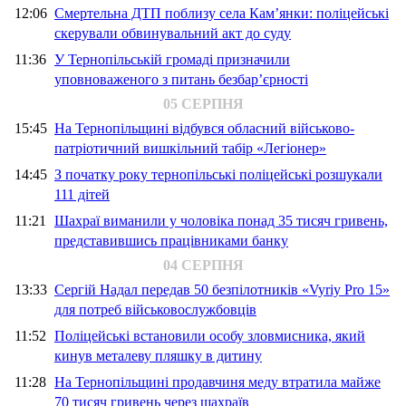
12:06
Смертельна ДТП поблизу села Кам’янки: поліцейські
скерували обвинувальний акт до суду
11:36
У Тернопільській громаді призначили
уповноваженого з питань безбар’єрності
05 СЕРПНЯ
15:45
На Тернопільщині відбувся обласний військово-
патріотичний вишкільний табір «Легіонер»
14:45
З початку року тернопільські поліцейські розшукали
111 дітей
11:21
Шахраї виманили у чоловіка понад 35 тисяч гривень,
представившись працівниками банку
04 СЕРПНЯ
13:33
Сергій Надал передав 50 безпілотників «Vyriy Pro 15»
для потреб військовослужбовців
11:52
Поліцейські встановили особу зловмисника, який
кинув металеву пляшку в дитину
11:28
На Тернопільщині продавчиня меду втратила майже
70 тисяч гривень через шахраїв