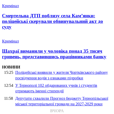
Кримінал
Смертельна ДТП поблизу села Кам’янки:
поліцейські скерували обвинувальний акт до
суду
Кримінал
Шахраї виманили у чоловіка понад 35 тисяч
гривень, представившись працівниками банку
НОВИНИ
15:25
Поліцейські виявили у жителя Чортківського району
посвідчення водія з ознаками підробки
12:54
У Тернополі 102 обдарованих учнів і студентів
отримають іменні стипендії
11:58
Депутати схвалили Прогноз бюджету Тернопільської
міської територіальної громади на 2027-2029 роки
ВЧОРА