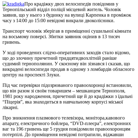
Про крадіжку двох велосипедів повідомив у
Тернопільський відділ поліції місцевий житель. Чоловік
заявив, що у нього з будинку на вулиці Карпенка в проміжок
часу з 14:00 до 15:00 невідомі викрали двоколісники.
Транспорт чоловік зберігав в приміщенні сушильної кімнати
на восьмому поверсі. Збитки заявник оцінив в 13 тисяч
гривень.
У ході проведених слідчо-оперативних заходів стало відомо,
що до злочину причетний тридцятидвохлітній раніше
судимий тернополянин. У скоєному він зізнався і сказав, що
викрадені велосипеди продав в одному з ломбардів обласного
центру на проспекті Злуки.
Під час перевірки підозрюваного правоохоронці встановили,
що він разом зі своїм товаришем – мешканцем Тернополя,
1981 року народження, причетний ще й до крадіжки з їдальні
“Піцерія”, яка знаходиться в навчальному корпусі міської
лікарні.
Про зникнення плазмового телевізора, монітора,кавового
апарату, електричного бойлера, “DVD-плеєра”, електронних
ваг та 196 гривень ще 5 грудня повідомили правоохоронцям
потерпілі. До приміщення невідомі потрапили, віджавши