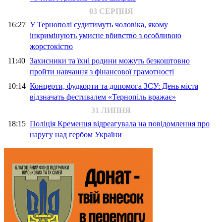
03 СЕРПНЯ
16:27
У Тернополі судитимуть чоловіка, якому
інкримінують умисне вбивство з особливою
жорстокістю
11:40
Захисники та їхні родини можуть безкоштовно
пройти навчання з фінансової грамотності
10:14
Концерти, фудкорти та допомога ЗСУ: День міста
відзначать фестивалем «Тернопіль вражає»
31 ЛИПНЯ
18:15
Поліція Кременця відреагувала на повідомлення про
наругу над гербом України