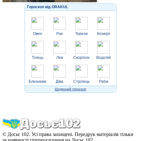
Гороскоп від ORAKUL
Овен
Рак
Терези
Козеріг
Тілець
Лев
Скорпіон
Водолій
Близнюки
Діва
Стрілець
Риби
Щоденний гороскоп
© Досьє 102. Усі права захищені. Передрук матеріалів тільки
за наявності гіперпосилання на Досьє 102