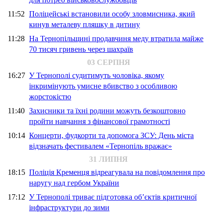
11:52
Поліцейські встановили особу зловмисника, який
кинув металеву пляшку в дитину
11:28
На Тернопільщині продавчиня меду втратила майже
70 тисяч гривень через шахраїв
03 СЕРПНЯ
16:27
У Тернополі судитимуть чоловіка, якому
інкримінують умисне вбивство з особливою
жорстокістю
11:40
Захисники та їхні родини можуть безкоштовно
пройти навчання з фінансової грамотності
10:14
Концерти, фудкорти та допомога ЗСУ: День міста
відзначать фестивалем «Тернопіль вражає»
31 ЛИПНЯ
18:15
Поліція Кременця відреагувала на повідомлення про
наругу над гербом України
17:12
У Тернополі триває підготовка об’єктів критичної
інфраструктури до зими