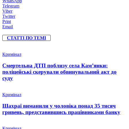
WhatsApp
Telegram
Viber
Twitter
Print
Email
СТАТТІ ПО ТЕМІ
Кримінал
Смертельна ДТП поблизу села Кам’янки:
поліцейські скерували обвинувальний акт до
суду
Кримінал
Шахраї виманили у чоловіка понад 35 тисяч
гривень, представившись працівниками банку
Кримінал