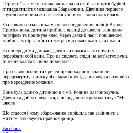
“Прости” – саме ці слова написала на стіні закинутої будівлі
п’тнадцятилітня мешканка Збаражчини. Дівчинка першого
грудня покінчила життя самогубством – вона повісилася.
За словами начальника місцевого відділення поліції Віталія
Присяжнюка, дитина прийшла вранці до школи, залишила
портфель та покинула клас. Через деякий час її повішеною
знайшла матір за п’ятсот метрів від помешкання та школи.
За попередніми даними, дівчинка намагалася спочатку
перерізати собі вени. Про це свідчать сліди на зап’ястях руки.
Їй це не вдалося і вона повісилася.
При огляді особистих речей правоохоронці знайшли
передсмертну записку зі слідами крові, де школярка розповіла
про нерозділене кохання.
Вона була однією дитиною в сім’ї. Родина благополучна.
Дівчинка добре навчалася, а нещодавно отримала титул “Міс
школи”.
Що сталося і чому збаражчанка вирішила так закінчити з
життям, з’ясовують правоохоронці.
Facebook