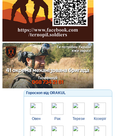
Гороскоп від ORAKUL
Овен
Рак
Терези
Козеріг