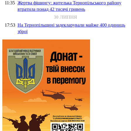
11:35
Жертва фішингу: жителька Тернопільського району
втратила понад 42 тисячі гривень
30 ЛИПНЯ
17:53
На Тернопільщині задекларували майже 400 одиниць
зброї