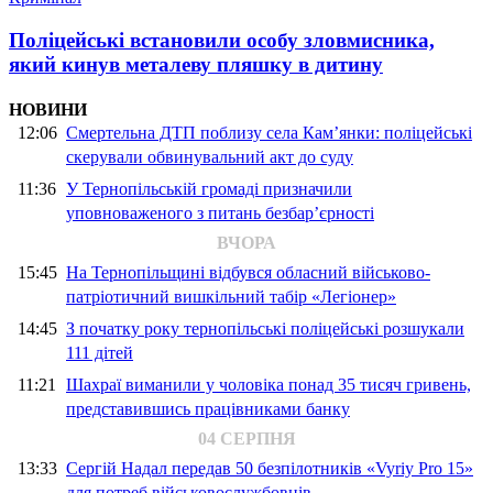
Поліцейські встановили особу зловмисника,
який кинув металеву пляшку в дитину
НОВИНИ
12:06
Смертельна ДТП поблизу села Кам’янки: поліцейські
скерували обвинувальний акт до суду
11:36
У Тернопільській громаді призначили
уповноваженого з питань безбар’єрності
ВЧОРА
15:45
На Тернопільщині відбувся обласний військово-
патріотичний вишкільний табір «Легіонер»
14:45
З початку року тернопільські поліцейські розшукали
111 дітей
11:21
Шахраї виманили у чоловіка понад 35 тисяч гривень,
представившись працівниками банку
04 СЕРПНЯ
13:33
Сергій Надал передав 50 безпілотників «Vyriy Pro 15»
для потреб військовослужбовців