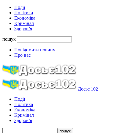
Події
Політика
Економіка
Кримінал
Здоров’я
пошук
Повідомити новину
Про нас
Досьє 102
Події
Політика
Економіка
Кримінал
Здоров’я