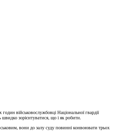
х годин військовослужбовці Національної гвардії
швидко зорієнтуватися, що і як робити.
йськовим, вони до залу суду повинні конвоювати трьох