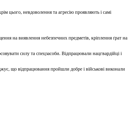
крім цього, невдоволення та агресію проявляють і самі
іщення на виявлення небезпечних предметів, кріплення ґрат на
осовувати силу та спецзасоби. Відпрацювали нацгвардійці і
джує, що відпрацювання пройшли добре і військові виконали