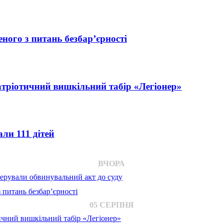
ного з питань безбар’єрності
атріотичний вишкільний табір «Легіонер»
ли 111 дітей
ВЧОРА
ерували обвинувальний акт до суду
 питань безбар’єрності
05 СЕРПНЯ
ичний вишкільний табір «Легіонер»