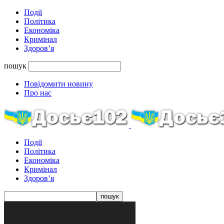
Події
Політика
Економіка
Кримінал
Здоров’я
пошук
Повідомити новину
Про нас
Події
Політика
Економіка
Кримінал
Здоров’я