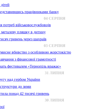
 дітей
представившись працівниками банку
04 СЕРПНЯ
для потреб військовослужбовців
в металеву пляшку в дитину
исяч гривень через шахраїв
03 СЕРПНЯ
 умисне вбивство з особливою жорстокістю
авчання з фінансової грамотності
ачать фестивалем «Тернопіль вражає»
31 ЛИПНЯ
ругу над гербом України
аструктури до зими
тила понад 42 тисячі гривень
30 ЛИПНЯ
рої