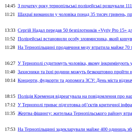
14:45
З початку року тернопільські поліцейські розшукали 111
11:21
Шахраї виманили у чоловіка понад 35 тисяч гривень, 
13:33
Сергій Надал передав 50 безпілотників «Vyriy Pro 15» 
11:52
Поліцейські встановили особу зловмисника, який кину
11:28
На Тернопільщині продавчиня меду втратила майже 70 т
16:27
У Тернополі судитимуть чоловіка, якому інкримінують
11:40
Захисники та їхні родини можуть безкоштовно пройти н
10:14
Концерти, фудкорти та допомога ЗСУ: День міста відзн
18:15
Поліція Кременця відреагувала на повідомлення про на
17:12
У Тернополі триває підготовка об’єктів критичної інфр
11:35
Жертва фішингу: жителька Тернопільського району втра
17:53
На Тернопільщині задекларували майже 400 одиниць зб