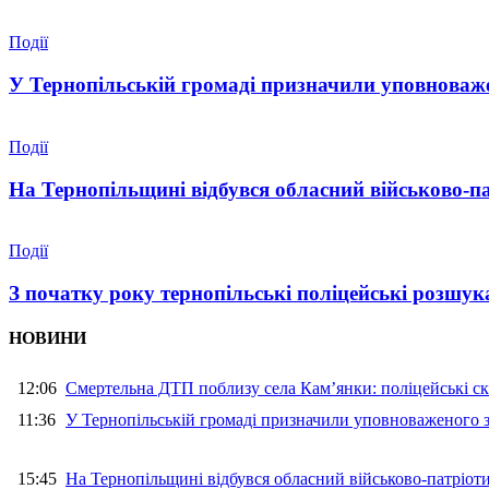
Події
У Тернопільській громаді призначили уповноваже
Події
На Тернопільщині відбувся обласний військово-п
Події
З початку року тернопільські поліцейські розшука
НОВИНИ
12:06
Смертельна ДТП поблизу села Кам’янки: поліцейські ск
11:36
У Тернопільській громаді призначили уповноваженого з
15:45
На Тернопільщині відбувся обласний військово-патріот