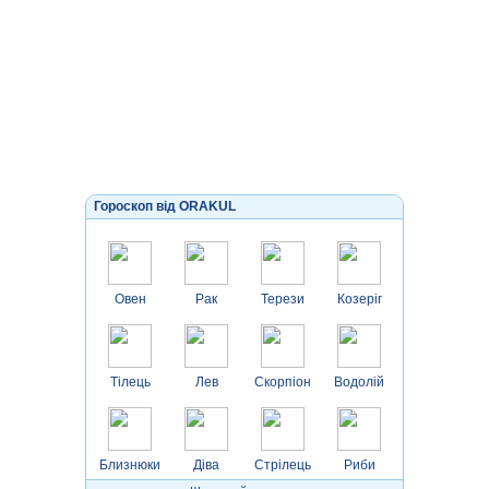
Гороскоп від ORAKUL
Овен
Рак
Терези
Козеріг
Тілець
Лев
Скорпіон
Водолій
Близнюки
Діва
Стрілець
Риби