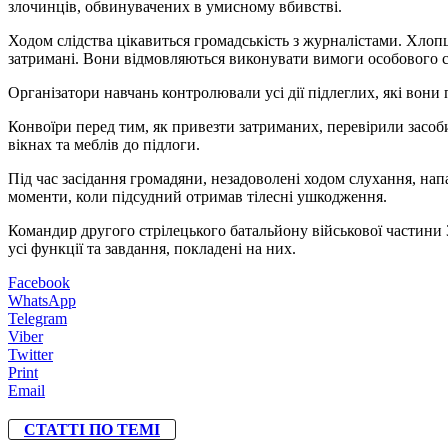
злочинців, обвинувачених в умисному вбивстві.
Ходом слідства цікавиться громадськість з журналістами. Хлопц
затримані. Вони відмовляються виконувати вимоги особового с
Організатори навчань контролювали усі дії підлеглих, які вони 
Конвоїри перед тим, як привезти затриманих, перевірили засоби
вікнах та меблів до підлоги.
Під час засідання громадяни, незадоволені ходом слухання, нап
моменти, коли підсудний отримав тілесні ушкодження.
Командир другого стрілецького батальйону військової частини
усі функції та завдання, покладені на них.
Facebook
WhatsApp
Telegram
Viber
Twitter
Print
Email
СТАТТІ ПО ТЕМІ