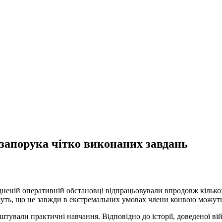
 запорука чітко виконаних завдань
адненій оперативній обстановці відпрацьовували впродовж кілько
уть, що не завжди в екстремальних умовах члени конвою можуть 
тували практичні навчання. Відповідно до історії, доведеної ві