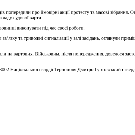
ів попередили про ймовірні акції протесту та масові зібрання. О
кладу судової варти.
повинні виконувати під час своєї роботи.
 зв’язку та тривожні сигналізації у залі засідань, оглянули прим
али на вартових. Військовим, після попередження, довелося заст
 3002 Національної гвардії Тернополя Дмитро Гуртовський ствер