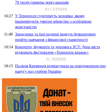
70 тисяч гривень через шахраїв
03 СЕРПНЯ
16:27
У Тернополі судитимуть чоловіка, якому
інкримінують умисне вбивство з особливою
жорстокістю
11:40
Захисники та їхні родини можуть безкоштовно
пройти навчання з фінансової грамотності
10:14
Концерти, фудкорти та допомога ЗСУ: День міста
відзначать фестивалем «Тернопіль вражає»
31 ЛИПНЯ
18:15
Поліція Кременця відреагувала на повідомлення про
наругу над гербом України