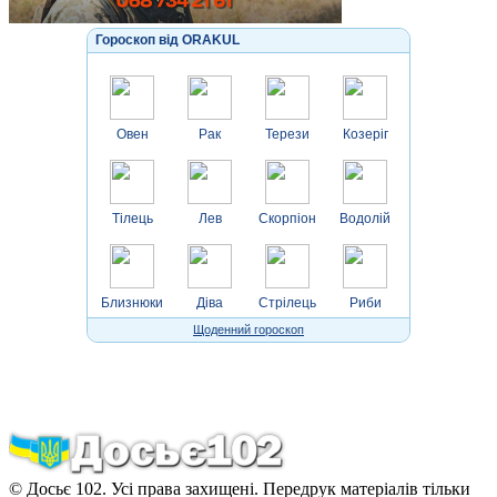
Гороскоп від ORAKUL
Овен
Рак
Терези
Козеріг
Тілець
Лев
Скорпіон
Водолій
Близнюки
Діва
Стрілець
Риби
Щоденний гороскоп
© Досьє 102. Усі права захищені. Передрук матеріалів тільки