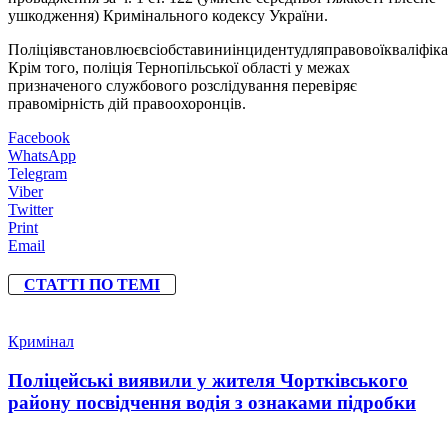
ушкодження) Кримінального кодексу України.
Поліціявстановлюєвсіобставиниінцидентудляправовоїкваліфікац
Крім того, поліція Тернопільської області у межах
призначеного службового розслідування перевіряє
правомірність дій правоохоронців.
Facebook
WhatsApp
Telegram
Viber
Twitter
Print
Email
СТАТТІ ПО ТЕМІ
Кримінал
Поліцейські виявили у жителя Чортківського
району посвідчення водія з ознаками підробки