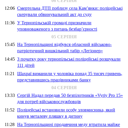
06 СЕРПНЯ
12:06
Смертельна ДТП поблизу села Кам’янки: поліцейські
скерували обвинувальний акт до суду
11:36
У Тернопільській громаді призначили
уповноваженого з питань безбар’єрності
05 СЕРПНЯ
15:45
На Тернопільщині відбувся обласний військово-
патріотичний вишкільний табір «Легіонер»
14:45
З початку року тернопільські поліцейські розшукали
111 дітей
11:21
Шахраї виманили у чоловіка понад 35 тисяч гривень,
представившись працівниками банку
04 СЕРПНЯ
13:33
Сергій Надал передав 50 безпілотників «Vyriy Pro 15»
для потреб військовослужбовців
11:52
Поліцейські встановили особу зловмисника, який
кинув металеву пляшку в дитину
11:28
На Тернопільщині продавчиня меду втратила майже