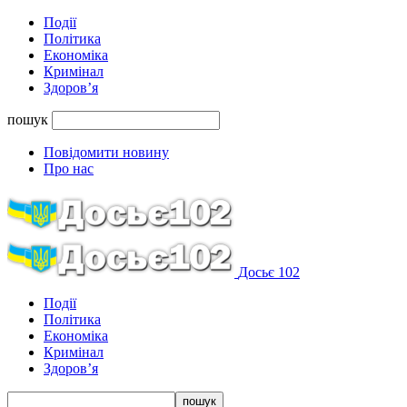
Події
Політика
Економіка
Кримінал
Здоров’я
пошук
Повідомити новину
Про нас
Досьє 102
Події
Політика
Економіка
Кримінал
Здоров’я