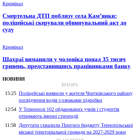
Кримінал
Смертельна ДТП поблизу села Кам’янки:
поліцейські скерували обвинувальний акт до
суду
Кримінал
Шахраї виманили у чоловіка понад 35 тисяч
гривень, представившись працівниками банку
НОВИНИ
ВЧОРА
15:25
Поліцейські виявили у жителя Чортківського району
посвідчення водія з ознаками підробки
12:54
У Тернополі 102 обдарованих учнів і студентів
отримають іменні стипендії
11:58
Депутати схвалили Прогноз бюджету Тернопільської
міської територіальної громади на 2027-2029 роки