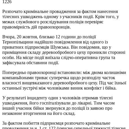
1226
Розпочато кримінальне провадження за фактом нанесення
тілесних ушкоджень одному з учасників події. Крім того, у
межах службового розслідування поліція перевіряє
правомірність дій правоохоронців.
Вчора, 20 жовтня, близько 12 години до поліції
Тернопільщини надійшло повідомлення від одного із
приватних підприємців Шумська. Він повідомив, що у
приміщення складу деревообробного цеху проникли сторонні
особи. На місце події виїхала слідчо-оперативна група та
зафіксувала обставини події.
Попередньо правоохоронці встановили: між двома колишніми
компаньйонами триває суперечка щодо розподілу часток
власності вищевказаного деревообробного цеху. Під час їхньої
останньої зустрічі між чоловіками виник конфлікт і бійка.
У результаті інциденту один з чоловіків отримав тілесні
ушкодження, його госпіталізували до лікарні. Тим часом
інший учасник бійки звернувся до поліції із заявою про
незаконне вторгнення на його склад.
За фактом побиття підприємця розпочато кримінальне
провадження за ч. 1 ст. 122 (умисне середньої тяжкості тілесне