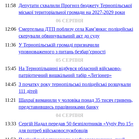
11:58
Депутати схвалили Прогноз бюджету Тернопільської
міської територіальної громади на 2027-2029 роки
06 СЕРПНЯ
12:06
Смертельна ДТП поблизу села Кам’янки: поліцейські
скерували обвинувальний акт до суду
11:36
У Тернопільській громаді призначили
уповноваженого з питань безбар’єрності
05 СЕРПНЯ
15:45
На Тернопільщині відбувся обласний військово-
патріотичний вишкільний табір «Легіонер»
14:45
З початку року тернопільські поліцейські розшукали
111 дітей
11:21
Шахраї виманили у чоловіка понад 35 тисяч гривень,
представившись працівниками банку
04 СЕРПНЯ
13:33
Сергій Надал передав 50 безпілотників «Vyriy Pro 15»
для потреб військовослужбовців