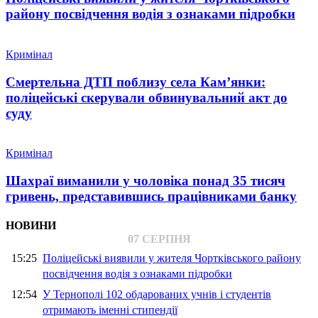
району посвідчення водія з ознаками підробки
Кримінал
Смертельна ДТП поблизу села Кам’янки:
поліцейські скерували обвинувальний акт до
суду
Кримінал
Шахраї виманили у чоловіка понад 35 тисяч
гривень, представившись працівниками банку
НОВИНИ
07 СЕРПНЯ
15:25
Поліцейські виявили у жителя Чортківського району
посвідчення водія з ознаками підробки
12:54
У Тернополі 102 обдарованих учнів і студентів
отримають іменні стипендії