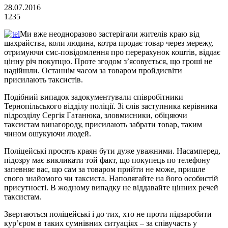
28.07.2016
1235
Ми вже неодноразово застерігали жителів краю від
шахрайства, коли людина, котра продає товар через мережу,
отримуючи смс-повідомлення про перерахунок коштів, віддає
цінну річ покупцю. Проте згодом з’ясовується, що гроші не
надійшли. Останнім часом за товаром пройдисвіти
присилають таксистів.
Подібний випадок задокументували співробітники
Тернопільського відділу поліції. Зі слів заступника керівника
підрозділу Сергія Гатанюка, зловмисники, обіцяючи
таксистам винагороду, присилають забрати товар, таким
чином ошукуючи людей.
Поліцейські просять краян бути дуже уважними. Насамперед,
підозру має викликати той факт, що покупець по телефону
запевняє вас, що сам за товаром прийти не може, пришле
свого знайомого чи таксиста. Наполягайте на його особистій
присутності. В жодному випадку не віддавайте цінних речей
таксистам.
Звертаються поліцейські і до тих, хто не проти підзаробити
кур’єром в таких сумнівних ситуаціях – за співучасть у