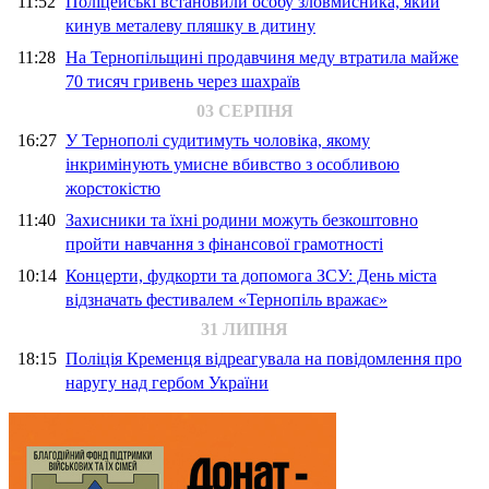
11:52
Поліцейські встановили особу зловмисника, який
кинув металеву пляшку в дитину
11:28
На Тернопільщині продавчиня меду втратила майже
70 тисяч гривень через шахраїв
03 СЕРПНЯ
16:27
У Тернополі судитимуть чоловіка, якому
інкримінують умисне вбивство з особливою
жорстокістю
11:40
Захисники та їхні родини можуть безкоштовно
пройти навчання з фінансової грамотності
10:14
Концерти, фудкорти та допомога ЗСУ: День міста
відзначать фестивалем «Тернопіль вражає»
31 ЛИПНЯ
18:15
Поліція Кременця відреагувала на повідомлення про
наругу над гербом України