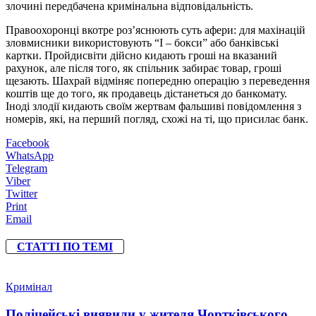
злочині передбачена кримінальна відповідальність.
Правоохоронці вкотре роз’яснюють суть афери: для махінацій
зловмисники використовують “І – бокси” або банківські
картки. Пройдисвіти дійсно кидають гроші на вказаний
рахунок, але після того, як спільник забирає товар, гроші
щезають. Шахрай відміняє попередню операцію з переведення
коштів ще до того, як продавець дістанеться до банкомату.
Іноді злодії кидають своїм жертвам фальшиві повідомлення з
номерів, які, на перший погляд, схожі на ті, що присилає банк.
Facebook
WhatsApp
Telegram
Viber
Twitter
Print
Email
СТАТТІ ПО ТЕМІ
Кримінал
Поліцейські виявили у жителя Чортківського