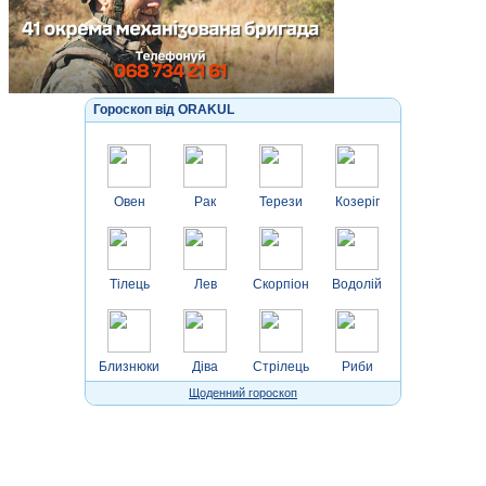
Гороскоп від ORAKUL
Овен
Рак
Терези
Козеріг
Тілець
Лев
Скорпіон
Водолій
Близнюки
Діва
Стрілець
Риби
Щоденний гороскоп