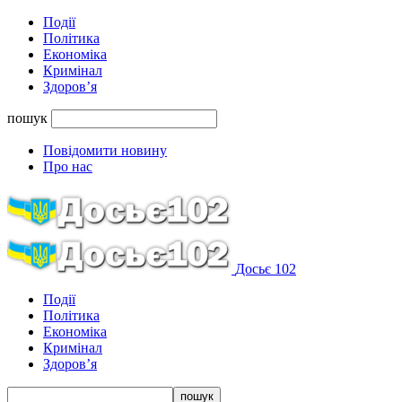
Події
Політика
Економіка
Кримінал
Здоров’я
пошук
Повідомити новину
Про нас
Досьє 102
Події
Політика
Економіка
Кримінал
Здоров’я