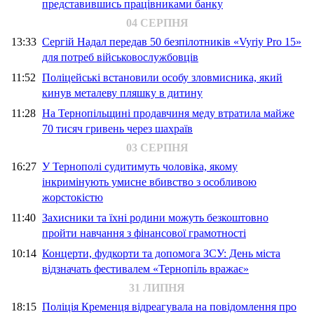
представившись працівниками банку
04 СЕРПНЯ
13:33
Сергій Надал передав 50 безпілотників «Vyriy Pro 15»
для потреб військовослужбовців
11:52
Поліцейські встановили особу зловмисника, який
кинув металеву пляшку в дитину
11:28
На Тернопільщині продавчиня меду втратила майже
70 тисяч гривень через шахраїв
03 СЕРПНЯ
16:27
У Тернополі судитимуть чоловіка, якому
інкримінують умисне вбивство з особливою
жорстокістю
11:40
Захисники та їхні родини можуть безкоштовно
пройти навчання з фінансової грамотності
10:14
Концерти, фудкорти та допомога ЗСУ: День міста
відзначать фестивалем «Тернопіль вражає»
31 ЛИПНЯ
18:15
Поліція Кременця відреагувала на повідомлення про