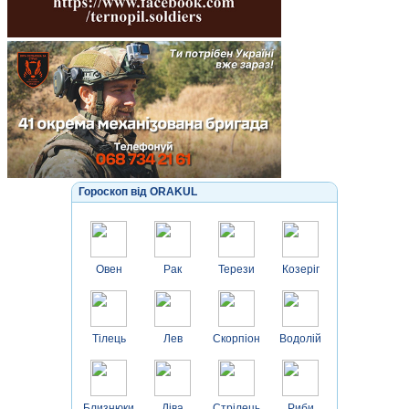
Гороскоп від ORAKUL
Овен
Рак
Терези
Козеріг
Тілець
Лев
Скорпіон
Водолій
Близнюки
Діва
Стрілець
Риби