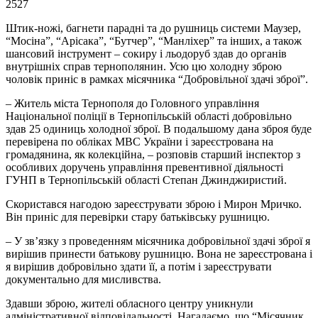
2527
Штик-ножі, багнети парадні та до рушниць системи Маузер,
“Мосіна”, “Арісака”, “Бутчер”, “Манліхер” та інших, а також
шансовий інструмент – сокиру і льодоруб здав до органів
внутрішніх справ тернополянин. Усю цю холодну зброю
чоловік приніс в рамках місячника “Добровільної здачі зброї”.
– Житель міста Тернополя до Головного управління
Національної поліції в Тернопільській області добровільно
здав 25 одиниць холодної зброї. В подальшому дана зброя буде
перевірена по обліках МВС України і зареєстрована на
громадянина, як колекційна, – розповів старший інспектор з
особливих доручень управління превентивної діяльності
ГУНП в Тернопільській області Степан Джинджиристий.
Скористався нагодою зареєструвати зброю і Мирон Мричко.
Він приніс для перевірки стару батьківську рушницю.
– У зв’язку з проведенням місячника добровільної здачі зброї я
вирішив принести батькову рушницю. Вона не зареєстрована і
я вирішив добровільно здати її, а потім і зареєструвати
документально для мисливства.
Здавши зброю, жителі обласного центру уникнули
адміністративної відповідальності. Нагадаємо, що “Місячник