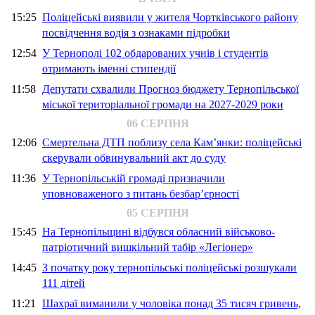
15:25
Поліцейські виявили у жителя Чортківського району
посвідчення водія з ознаками підробки
12:54
У Тернополі 102 обдарованих учнів і студентів
отримають іменні стипендії
11:58
Депутати схвалили Прогноз бюджету Тернопільської
міської територіальної громади на 2027-2029 роки
06 СЕРПНЯ
12:06
Смертельна ДТП поблизу села Кам’янки: поліцейські
скерували обвинувальний акт до суду
11:36
У Тернопільській громаді призначили
уповноваженого з питань безбар’єрності
05 СЕРПНЯ
15:45
На Тернопільщині відбувся обласний військово-
патріотичний вишкільний табір «Легіонер»
14:45
З початку року тернопільські поліцейські розшукали
111 дітей
11:21
Шахраї виманили у чоловіка понад 35 тисяч гривень,