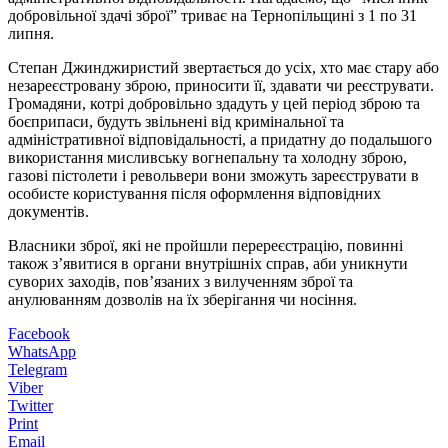
добровільної здачі зброї” триває на Тернопільщині з 1 по 31
липня.
Степан Джинджиристий звертається до усіх, хто має стару або
незареєстровану зброю, приносити її, здавати чи реєструвати.
Громадяни, котрі добровільно здадуть у цей період зброю та
боєприпаси, будуть звільнені від кримінальної та
адміністративної відповідальності, а придатну до подальшого
використання мисливську вогнепальну та холодну зброю,
газові пістолети і револьвери вони зможуть зареєструвати в
особисте користування після оформлення відповідних
документів.
Власники зброї, які не пройшли перереєстрацію, повинні
також з’явитися в органи внутрішніх справ, аби уникнути
суворих заходів, пов’язаних з вилученням зброї та
анулюванням дозволів на їх зберігання чи носіння.
Facebook
WhatsApp
Telegram
Viber
Twitter
Print
Email