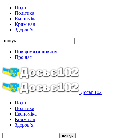
Події
Політика
Економіка
Кримінал
Здоров’я
пошук
Повідомити новину
Про нас
Досьє 102
Події
Політика
Економіка
Кримінал
Здоров’я