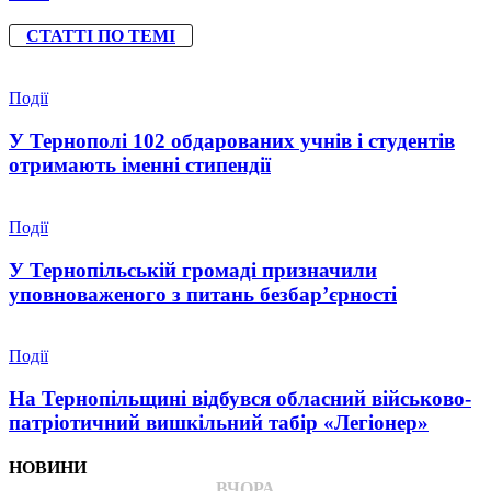
СТАТТІ ПО ТЕМІ
Події
У Тернополі 102 обдарованих учнів і студентів
отримають іменні стипендії
Події
У Тернопільській громаді призначили
уповноваженого з питань безбар’єрності
Події
На Тернопільщині відбувся обласний військово-
патріотичний вишкільний табір «Легіонер»
НОВИНИ
ВЧОРА