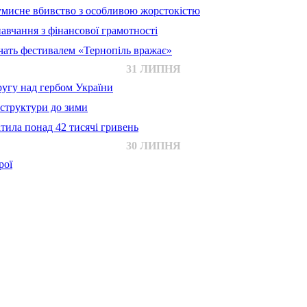
 умисне вбивство з особливою жорстокістю
авчання з фінансової грамотності
ачать фестивалем «Тернопіль вражає»
31 ЛИПНЯ
ругу над гербом України
аструктури до зими
тила понад 42 тисячі гривень
30 ЛИПНЯ
рої