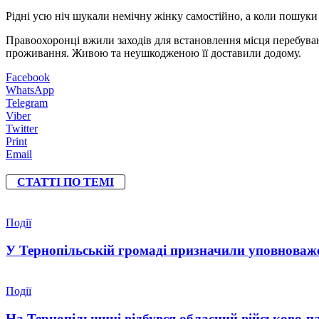
Рідні усю ніч шукали немічну жінку самостійно, а коли пошуки 
Правоохоронці вжили заходів для встановлення місця перебування
проживання. Живою та неушкодженою її доставили додому.
Facebook
WhatsApp
Telegram
Viber
Twitter
Print
Email
СТАТТІ ПО ТЕМІ
Події
У Тернопільській громаді призначили уповноваже
Події
На Тернопільщині відбувся обласний військово-п