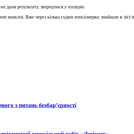
не дали результату, звернулися у поліцію.
 зниклої. Вже через кілька годин пенсіонерку знайшли в лісі неп
ного з питань безбар’єрності
атріотичний вишкільний табір «Легіонер»