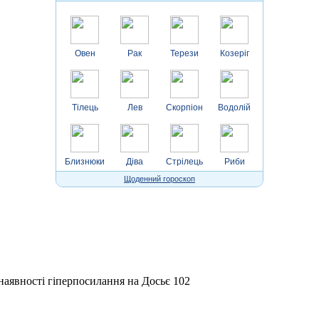
Овен
Рак
Терези
Козеріг
Тілець
Лев
Скорпіон
Водолій
Близнюки
Діва
Стрілець
Риби
Щоденний гороскоп
 наявності гіперпосилання на Досьє 102