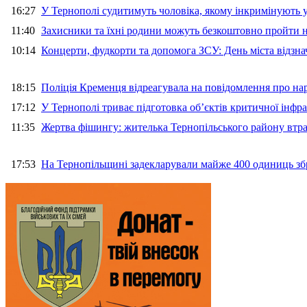
16:27
У Тернополі судитимуть чоловіка, якому інкримінують
11:40
Захисники та їхні родини можуть безкоштовно пройти н
10:14
Концерти, фудкорти та допомога ЗСУ: День міста відзн
18:15
Поліція Кременця відреагувала на повідомлення про на
17:12
У Тернополі триває підготовка об’єктів критичної інфр
11:35
Жертва фішингу: жителька Тернопільського району втра
17:53
На Тернопільщині задекларували майже 400 одиниць зб