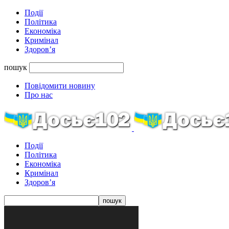
Події
Політика
Економіка
Кримінал
Здоров’я
пошук
Повідомити новину
Про нас
Події
Політика
Економіка
Кримінал
Здоров’я