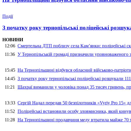
Події
З початку року тернопільські поліцейські розшука
НОВИНИ
12:06
Смертельна ДТП поблизу села Кам’янки: поліцейські ск
11:36
У Тернопільській громаді призначили уповноваженого з
15:45
На Тернопільщині відбувся обласний військово-патріот
14:45
З початку року тернопільські поліцейські розшукали 111
11:21
Шахраї виманили у чоловіка понад 35 тисяч гривень, 
13:33
Сергій Надал передав 50 безпілотників «Vyriy Pro 15» 
11:52
Поліцейські встановили особу зловмисника, який кину
11:28
На Тернопільщині продавчиня меду втратила майже 70 т