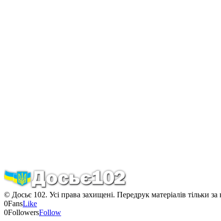
© Досьє 102. Усі права захищені. Передрук матеріалів тільки за
0
Fans
Like
0
Followers
Follow