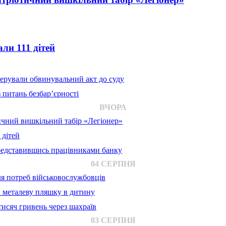
ли 111 дітей
ерували обвинувальний акт до суду
 питань безбар’єрності
ВЧОРА
ичний вишкільний табір «Легіонер»
 дітей
представившись працівниками банку
04 СЕРПНЯ
для потреб військовослужбовців
в металеву пляшку в дитину
исяч гривень через шахраїв
03 СЕРПНЯ