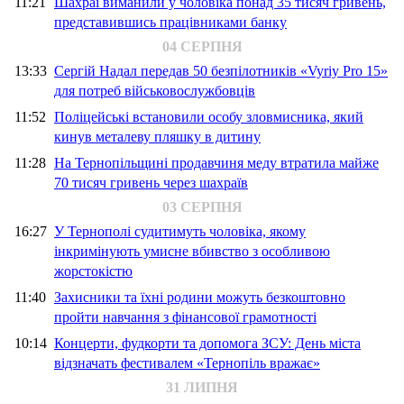
11:21
Шахраї виманили у чоловіка понад 35 тисяч гривень,
представившись працівниками банку
04 СЕРПНЯ
13:33
Сергій Надал передав 50 безпілотників «Vyriy Pro 15»
для потреб військовослужбовців
11:52
Поліцейські встановили особу зловмисника, який
кинув металеву пляшку в дитину
11:28
На Тернопільщині продавчиня меду втратила майже
70 тисяч гривень через шахраїв
03 СЕРПНЯ
16:27
У Тернополі судитимуть чоловіка, якому
інкримінують умисне вбивство з особливою
жорстокістю
11:40
Захисники та їхні родини можуть безкоштовно
пройти навчання з фінансової грамотності
10:14
Концерти, фудкорти та допомога ЗСУ: День міста
відзначать фестивалем «Тернопіль вражає»
31 ЛИПНЯ