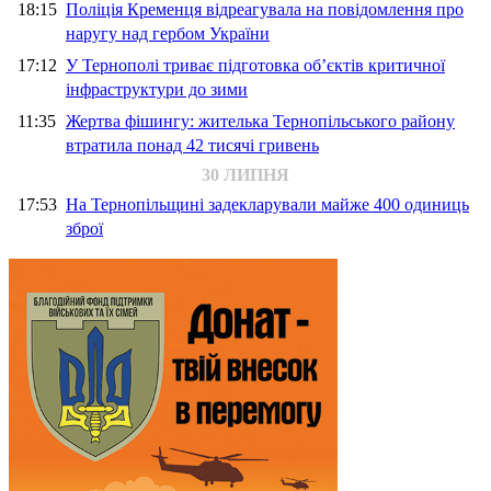
18:15
Поліція Кременця відреагувала на повідомлення про
наругу над гербом України
17:12
У Тернополі триває підготовка об’єктів критичної
інфраструктури до зими
11:35
Жертва фішингу: жителька Тернопільського району
втратила понад 42 тисячі гривень
30 ЛИПНЯ
17:53
На Тернопільщині задекларували майже 400 одиниць
зброї