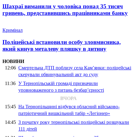
Шахраї виманили у чоловіка понад 35 тисяч
гривень, представившись працівниками банку
Кримінал
Поліцейські встановили особу зловмисника,
який кинув металеву пляшку в дитину
НОВИНИ
12:06
Смертельна ДТП поблизу села Кам’янки: поліцейські
скерували обвинувальний акт до суду
11:36
У Тернопільській громаді призначили
уповноваженого з питань безбар’єрності
ВЧОРА
15:45
На Тернопільщині відбувся обласний військово-
патріотичний вишкільний табір «Легіонер»
14:45
З початку року тернопільські поліцейські розшукали
111 дітей