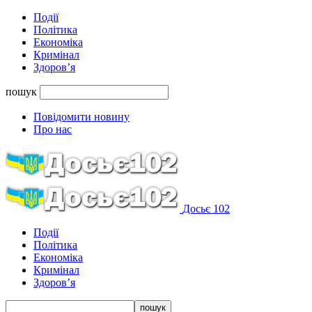
Події
Політика
Економіка
Кримінал
Здоров’я
пошук
Повідомити новину
Про нас
Досьє 102
Події
Політика
Економіка
Кримінал
Здоров’я