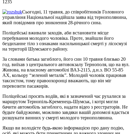
1235
Сьогодні, 11 травня, до співробітників Головного
управління Національної надійшла заява від тернополянина,
який повідомив про зникнення 28-річного сина.
Поліцейські вживали заходів, аби встановити місце
перебування молодого чоловіка. Проте, знайшли його
бездиханне тіло з ознаками насильницької смерті у лісосмузі
на території Шумського району.
За словами батька загиблого, його син 10 травня близько 20
год. виїхав з центрального автовокзалу Тернополя, що на вул.
Живова, на власному автомобілі ВАЗ-2115, д.н.з. ВО 55-85
АХ, кольору “зелений металік”. Молодий чоловік працював
таксистом, тому правоохоронці вважають, що він міг
перевозити пасажирів.
Поліцейські просять водіїв, які в зазначений час рухалися за
маршрутом Тернопіль-Кременець-Шумськ, і котрі могли
бачити автомобіль загиблого, надати відео з реєстраторів. Не
будьте байдужими, можливо завдяки вашій допомозі вдасться
розшукати винних у смерті молодого тернополянина.
Якщо ви володієте будь-якою інформацією про дану подію,
осіб, які можуть бути причетними до важкого злочину чи