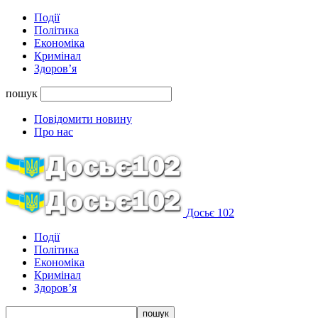
Події
Політика
Економіка
Кримінал
Здоров’я
пошук
Повідомити новину
Про нас
Досьє 102
Події
Політика
Економіка
Кримінал
Здоров’я