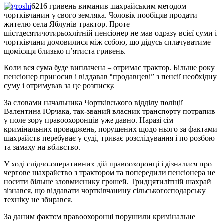
6216 гривень виманив шахрайським методом
чортківчанин у свого земляка. Чоловік пообіцяв продати
жителю села Яблунів трактор. Проте
шістдесятичотирьохлітній пенсіонер не мав одразу всієї суми і
чортківчани домовилися між собою, що дідусь сплачуватиме
щомісяця близько п’ятиста гривень.
Коли вся сума буде виплачена – отримає трактор. Більше року
пенсіонер приносив і віддавав “продавцеві” з пенсії необхідну
суму і отримував за це розписку.
За словами начальника Чортківського відділу поліції
Валентина Юрчака, так-званий власник транспорту потрапив
у поле зору правоохоронців уже давно. Наразі сім
кримінальних проваджень, порушених щодо нього за фактами
шахрайств перебуває у суді, триває розслідування і по розбою
та замаху на вбивство.
У ході слідчо-оперативних дій правоохоронці і дізналися про
чергове шахрайство з трактором та попередили пенсіонера не
носити більше зловмиснику грошей. Тридцятилітній шахрай
зізнався, що віддавати чортківчанину сільськогосподарську
техніку не збирався.
За даним фактом правоохоронці порушили кримінальне