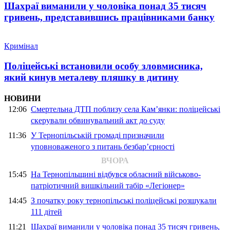
Шахраї виманили у чоловіка понад 35 тисяч
гривень, представившись працівниками банку
Кримінал
Поліцейські встановили особу зловмисника,
який кинув металеву пляшку в дитину
НОВИНИ
12:06
Смертельна ДТП поблизу села Кам’янки: поліцейські
скерували обвинувальний акт до суду
11:36
У Тернопільській громаді призначили
уповноваженого з питань безбар’єрності
ВЧОРА
15:45
На Тернопільщині відбувся обласний військово-
патріотичний вишкільний табір «Легіонер»
14:45
З початку року тернопільські поліцейські розшукали
111 дітей
11:21
Шахраї виманили у чоловіка понад 35 тисяч гривень,