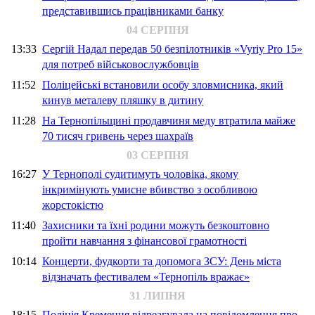
представившись працівниками банку
04 СЕРПНЯ
13:33
Сергій Надал передав 50 безпілотників «Vyriy Pro 15»
для потреб військовослужбовців
11:52
Поліцейські встановили особу зловмисника, який
кинув металеву пляшку в дитину
11:28
На Тернопільщині продавчиня меду втратила майже
70 тисяч гривень через шахраїв
03 СЕРПНЯ
16:27
У Тернополі судитимуть чоловіка, якому
інкримінують умисне вбивство з особливою
жорстокістю
11:40
Захисники та їхні родини можуть безкоштовно
пройти навчання з фінансової грамотності
10:14
Концерти, фудкорти та допомога ЗСУ: День міста
відзначать фестивалем «Тернопіль вражає»
31 ЛИПНЯ
18:15
Поліція Кременця відреагувала на повідомлення про