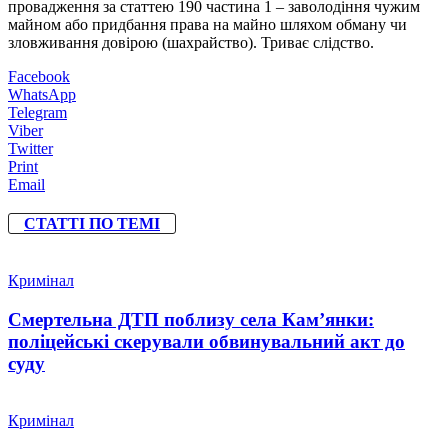
провадження за статтею 190 частина 1 – заволодіння чужим
майном або придбання права на майно шляхом обману чи
зловживання довірою (шахрайство). Триває слідство.
Facebook
WhatsApp
Telegram
Viber
Twitter
Print
Email
СТАТТІ ПО ТЕМІ
Кримінал
Смертельна ДТП поблизу села Кам’янки:
поліцейські скерували обвинувальний акт до
суду
Кримінал