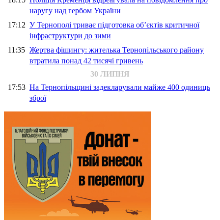
наругу над гербом України
17:12
У Тернополі триває підготовка об’єктів критичної
інфраструктури до зими
11:35
Жертва фішингу: жителька Тернопільського району
втратила понад 42 тисячі гривень
30 ЛИПНЯ
17:53
На Тернопільщині задекларували майже 400 одиниць
зброї