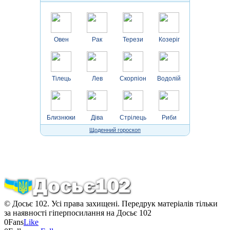
Овен
Рак
Терези
Козеріг
Тілець
Лев
Скорпіон
Водолій
Близнюки
Діва
Стрілець
Риби
Щоденний гороскоп
© Досьє 102. Усі права захищені. Передрук матеріалів тільки
за наявності гіперпосилання на Досьє 102
0
Fans
Like