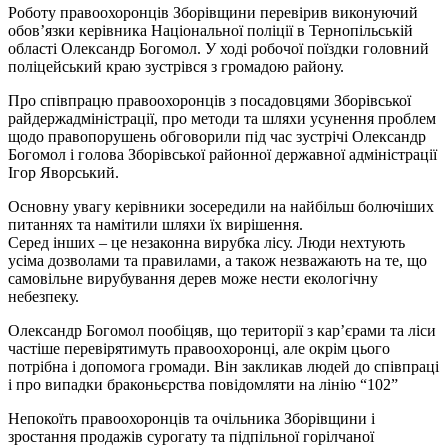
Роботу правоохоронців Зборівщини перевірив виконуючий
обов’язки керівника Національної поліції в Тернопільській
області Олександр Богомол. У ході робочої поїздки головний
поліцейський краю зустрівся з громадою району.
Про співпрацю правоохоронців з посадовцями Зборівської
райдержадміністрації, про методи та шляхи усунення проблем
щодо правопорушень обговорили під час зустрічі Олександр
Богомол і голова Зборівської районної державної адміністрації
Ігор Яворський.
Основну увагу керівники зосередили на найбільш болючіших
питаннях та намітили шляхи їх вирішення.
Серед інших – це незаконна вирубка лісу. Люди нехтують
усіма дозволами та правилами, а також незважають на те, що
самовільне вирубування дерев може нести екологічну
небезпеку.
Олександр Богомол пообіцяв, що території з кар’єрами та ліси
частіше перевірятимуть правоохоронці, але окрім цього
потрібна і допомога громади. Він закликав людей до співпраці
і про випадки браконьєрства повідомляти на лінію “102”
Непокоїть правоохоронців та очільника Зборівщини і
зростання продажів сурогату та підпільної горілчаної