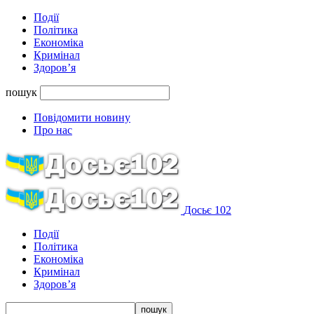
Події
Політика
Економіка
Кримінал
Здоров’я
пошук
Повідомити новину
Про нас
Досьє 102
Події
Політика
Економіка
Кримінал
Здоров’я