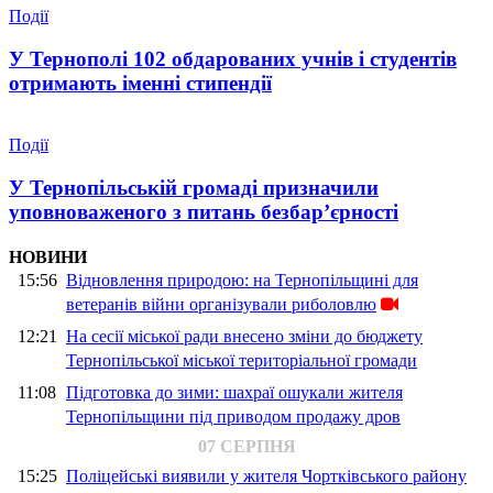
Події
У Тернополі 102 обдарованих учнів і студентів
отримають іменні стипендії
Події
У Тернопільській громаді призначили
уповноваженого з питань безбар’єрності
НОВИНИ
15:56
Відновлення природою: на Тернопільщині для
ветеранів війни організували риболовлю
12:21
На сесії міської ради внесено зміни до бюджету
Тернопільської міської територіальної громади
11:08
Підготовка до зими: шахраї ошукали жителя
Тернопільщини під приводом продажу дров
07 СЕРПНЯ
15:25
Поліцейські виявили у жителя Чортківського району