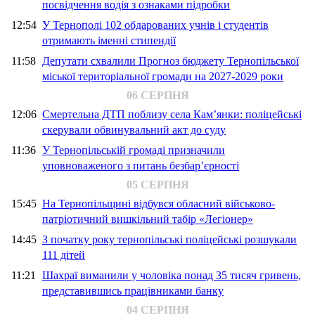
посвідчення водія з ознаками підробки
12:54
У Тернополі 102 обдарованих учнів і студентів
отримають іменні стипендії
11:58
Депутати схвалили Прогноз бюджету Тернопільської
міської територіальної громади на 2027-2029 роки
06 СЕРПНЯ
12:06
Смертельна ДТП поблизу села Кам’янки: поліцейські
скерували обвинувальний акт до суду
11:36
У Тернопільській громаді призначили
уповноваженого з питань безбар’єрності
05 СЕРПНЯ
15:45
На Тернопільщині відбувся обласний військово-
патріотичний вишкільний табір «Легіонер»
14:45
З початку року тернопільські поліцейські розшукали
111 дітей
11:21
Шахраї виманили у чоловіка понад 35 тисяч гривень,
представившись працівниками банку
04 СЕРПНЯ