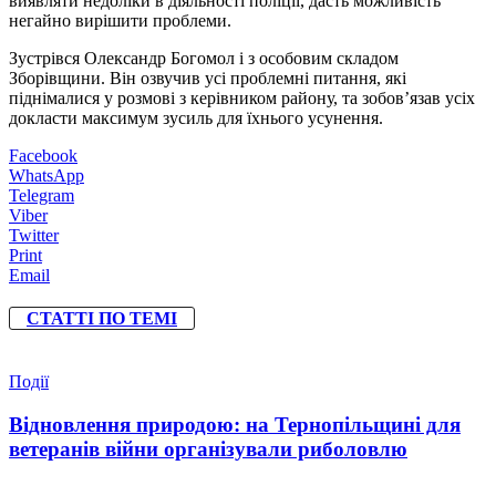
виявляти недоліки в діяльності поліції, дасть можливість
негайно вирішити проблеми.
Зустрівся Олександр Богомол і з особовим складом
Зборівщини. Він озвучив усі проблемні питання, які
піднімалися у розмові з керівником району, та зобов’язав усіх
докласти максимум зусиль для їхнього усунення.
Facebook
WhatsApp
Telegram
Viber
Twitter
Print
Email
СТАТТІ ПО ТЕМІ
Події
Відновлення природою: на Тернопільщині для
ветеранів війни організували риболовлю