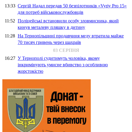
13:33
Сергій Надал передав 50 безпілотників «Vyriy Pro 15»
для потреб військовослужбовців
11:52
Поліцейські встановили особу зловмисника, який
кинув металеву пляшку в дитину
11:28
На Тернопільщині продавчиня меду втратила майже
70 тисяч гривень через шахраїв
03 СЕРПНЯ
16:27
У Тернополі судитимуть чоловіка, якому
інкримінують умисне вбивство з особливою
жорстокістю