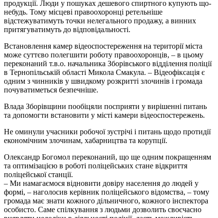
продукції. Люди у пошуках дешевого спиртного купують що-
небудь. Тому місцеві правоохоронці ретельніше
відстежуватимуть точки нелегального продажу, а винних
притягуватимуть до відповідальності.
Встановлення камер відеоспостереження на території міста
може суттєво полегшити роботу правоохоронців, – в цьому
переконаний т.в.о. начальника Зборівського відділення поліції
в Тернопільській області Микола Смакула. – Відеофіксація є
одним з чинників у швидкому розкритті злочинів і громада
почуватиметься безпечніше.
Влада Зборівщини пообіцяли посприяти у вирішенні питань
та допомогти встановити у місті камери відеоспостережень.
Не оминули учасники робочої зустрічі і питань щодо протидії
економічним злочинам, хабарництва та корупції.
Олександр Богомол переконаний, що ще одним покращенням
та оптимізацією в роботі поліцейських стане відкриття
поліцейської станції.
– Ми намагаємося відновити довіру населення до людей у
формі, – наголосив керівник поліцейського відомства, – тому
громада має знати кожного дільничного, кожного інспектора
особисто. Саме спілкування з людьми дозволить своєчасно