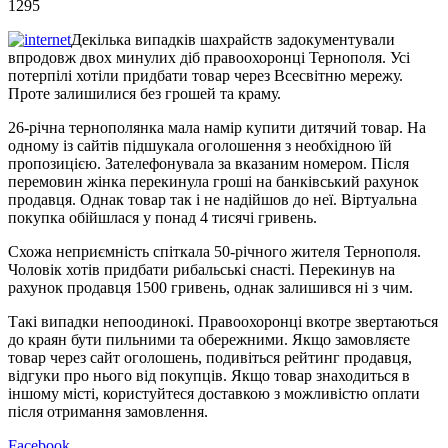
1295
Декілька випадків шахрайств задокументували
впродовж двох минулих діб правоохоронці Тернополя. Усі
потерпілі хотіли придбати товар через Всесвітню мережу.
Проте залишилися без грошей та краму.
26-річна тернополянка мала намір купити дитячий товар. На
одному із сайтів підшукала оголошення з необхідною їй
пропозицією. Зателефонувала за вказаним номером. Після
перемовин жінка перекинула гроші на банківський рахунок
продавця. Однак товар так і не надійшов до неї. Віртуальна
покупка обійшлася у понад 4 тисячі гривень.
Схожа неприємність спіткала 50-річного жителя Тернополя.
Чоловік хотів придбати рибальські снасті. Перекинув на
рахунок продавця 1500 гривень, однак залишився ні з чим.
Такі випадки непоодинокі. Правоохоронці вкотре звертаються
до краян бути пильними та обережними. Якщо замовляєте
товар через сайт оголошень, подивіться рейтинг продавця,
відгуки про нього від покупців. Якщо товар знаходиться в
іншому місті, користуйтеся доставкою з можливістю оплати
після отримання замовлення.
Facebook