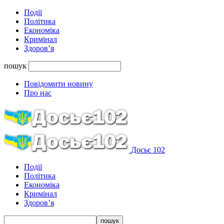
Події
Політика
Економіка
Кримінал
Здоров’я
пошук
Повідомити новину
Про нас
Досьє 102
Події
Політика
Економіка
Кримінал
Здоров’я