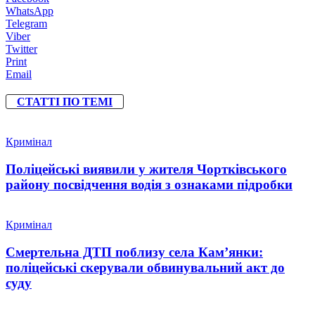
WhatsApp
Telegram
Viber
Twitter
Print
Email
СТАТТІ ПО ТЕМІ
Кримінал
Поліцейські виявили у жителя Чортківського
району посвідчення водія з ознаками підробки
Кримінал
Смертельна ДТП поблизу села Кам’янки:
поліцейські скерували обвинувальний акт до
суду