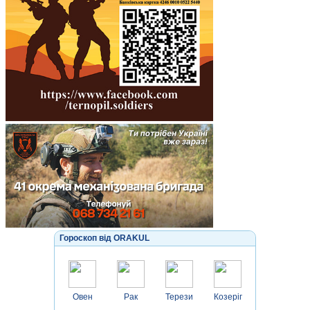
Гороскоп від ORAKUL
Овен
Рак
Терези
Козеріг