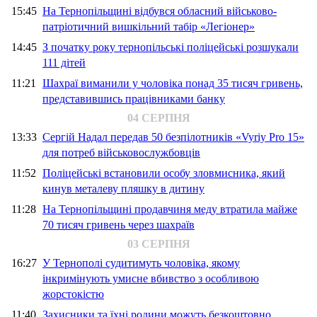
15:45
На Тернопільщині відбувся обласний військово-
патріотичний вишкільний табір «Легіонер»
14:45
З початку року тернопільські поліцейські розшукали
111 дітей
11:21
Шахраї виманили у чоловіка понад 35 тисяч гривень,
представившись працівниками банку
04 СЕРПНЯ
13:33
Сергій Надал передав 50 безпілотників «Vyriy Pro 15»
для потреб військовослужбовців
11:52
Поліцейські встановили особу зловмисника, який
кинув металеву пляшку в дитину
11:28
На Тернопільщині продавчиня меду втратила майже
70 тисяч гривень через шахраїв
03 СЕРПНЯ
16:27
У Тернополі судитимуть чоловіка, якому
інкримінують умисне вбивство з особливою
жорстокістю
11:40
Захисники та їхні родини можуть безкоштовно