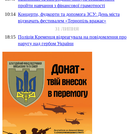
пройти навчання з фінансової грамотності
10:14
Концерти, фудкорти та допомога ЗСУ: День міста
відзначать фестивалем «Тернопіль вражає»
31 ЛИПНЯ
18:15
Поліція Кременця відреагувала на повідомлення про
наругу над гербом України