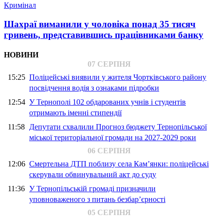
Кримінал
Шахраї виманили у чоловіка понад 35 тисяч
гривень, представившись працівниками банку
НОВИНИ
07 СЕРПНЯ
15:25
Поліцейські виявили у жителя Чортківського району
посвідчення водія з ознаками підробки
12:54
У Тернополі 102 обдарованих учнів і студентів
отримають іменні стипендії
11:58
Депутати схвалили Прогноз бюджету Тернопільської
міської територіальної громади на 2027-2029 роки
06 СЕРПНЯ
12:06
Смертельна ДТП поблизу села Кам’янки: поліцейські
скерували обвинувальний акт до суду
11:36
У Тернопільській громаді призначили
уповноваженого з питань безбар’єрності
05 СЕРПНЯ