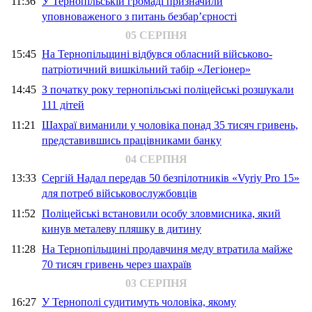
11:36
У Тернопільській громаді призначили
уповноваженого з питань безбар’єрності
05 СЕРПНЯ
15:45
На Тернопільщині відбувся обласний військово-
патріотичний вишкільний табір «Легіонер»
14:45
З початку року тернопільські поліцейські розшукали
111 дітей
11:21
Шахраї виманили у чоловіка понад 35 тисяч гривень,
представившись працівниками банку
04 СЕРПНЯ
13:33
Сергій Надал передав 50 безпілотників «Vyriy Pro 15»
для потреб військовослужбовців
11:52
Поліцейські встановили особу зловмисника, який
кинув металеву пляшку в дитину
11:28
На Тернопільщині продавчиня меду втратила майже
70 тисяч гривень через шахраїв
03 СЕРПНЯ
16:27
У Тернополі судитимуть чоловіка, якому