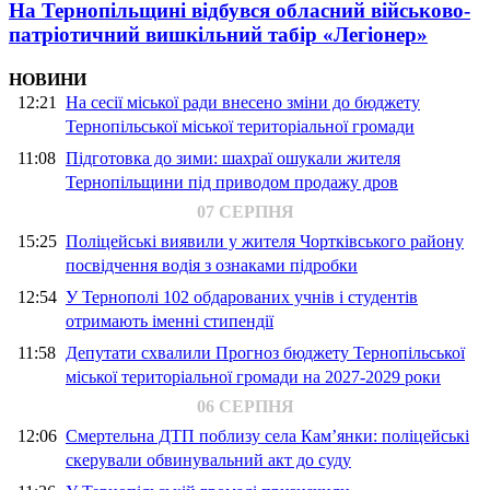
На Тернопільщині відбувся обласний військово-
патріотичний вишкільний табір «Легіонер»
НОВИНИ
12:21
На сесії міської ради внесено зміни до бюджету
Тернопільської міської територіальної громади
11:08
Підготовка до зими: шахраї ошукали жителя
Тернопільщини під приводом продажу дров
07 СЕРПНЯ
15:25
Поліцейські виявили у жителя Чортківського району
посвідчення водія з ознаками підробки
12:54
У Тернополі 102 обдарованих учнів і студентів
отримають іменні стипендії
11:58
Депутати схвалили Прогноз бюджету Тернопільської
міської територіальної громади на 2027-2029 роки
06 СЕРПНЯ
12:06
Смертельна ДТП поблизу села Кам’янки: поліцейські
скерували обвинувальний акт до суду