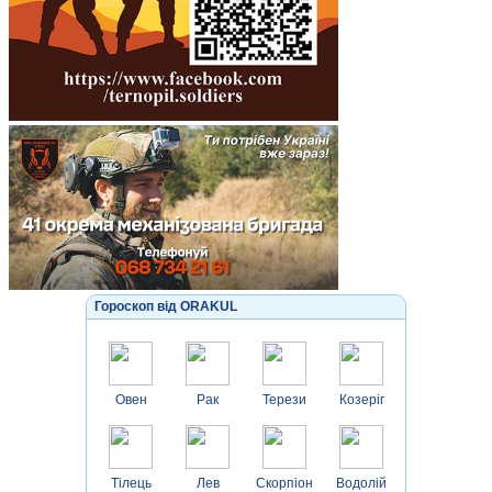
Гороскоп від ORAKUL
Овен
Рак
Терези
Козеріг
Тілець
Лев
Скорпіон
Водолій