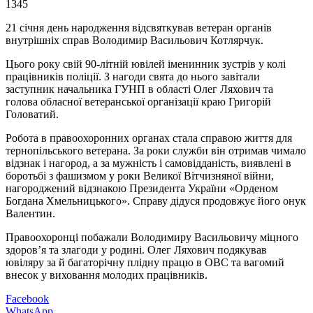
1345
21 січня день народження відсвяткував ветеран органів
внутрішніх справ Володимир Васильович Котлярчук.
Цього року свій 90-літній ювілей іменинник зустрів у колі
працівників поліції. З нагоди свята до нього завітали
заступник начальника ГУНП в області Олег Ляхович та
голова обласної ветеранської організації краю Григорій
Головатий.
Робота в правоохоронних органах стала справою життя для
тернопільського ветерана. За роки служби він отримав чимало
відзнак і нагород, а за мужність і самовідданість, виявлені в
боротьбі з фашизмом у роки Великої Вітчизняної війни,
нагороджений відзнакою Президента України «Орденом
Богдана Хмельницького». Справу дідуся продовжує його онук
Валентин.
Правоохоронці побажали Володимиру Васильовичу міцного
здоров’я та злагоди у родині. Олег Ляхович подякував
ювіляру за й багаторічну плідну працю в ОВС та вагомий
внесок у виховання молодих працівників.
Facebook
WhatsApp