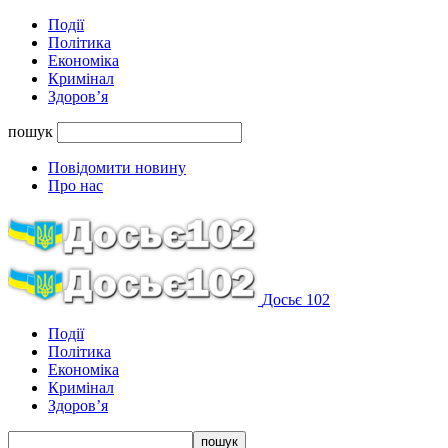
Події
Політика
Економіка
Кримінал
Здоров’я
пошук
Повідомити новину
Про нас
Досьє 102
Події
Політика
Економіка
Кримінал
Здоров’я