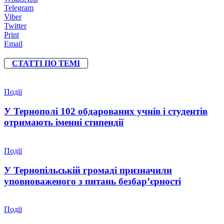
Telegram
Viber
Twitter
Print
Email
СТАТТІ ПО ТЕМІ
Події
У Тернополі 102 обдарованих учнів і студентів
отримають іменні стипендії
Події
У Тернопільській громаді призначили
уповноваженого з питань безбар’єрності
Події