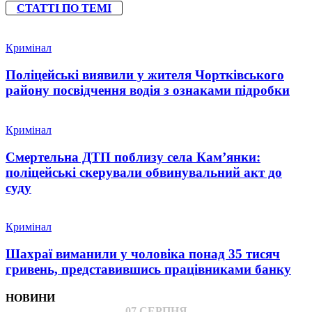
СТАТТІ ПО ТЕМІ
Кримінал
Поліцейські виявили у жителя Чортківського
району посвідчення водія з ознаками підробки
Кримінал
Смертельна ДТП поблизу села Кам’янки:
поліцейські скерували обвинувальний акт до
суду
Кримінал
Шахраї виманили у чоловіка понад 35 тисяч
гривень, представившись працівниками банку
НОВИНИ
07 СЕРПНЯ