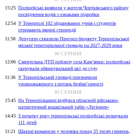
15:25
Поліцейські виявили у жителя Чортківського району
посвідчення водія з ознаками підробки
12:54
У Тернополі 102 обдарованих учнів і студентів
отримають іменні стипендії
11:58
Депутати схвалили Прогноз бюджету Тернопільської
міської територіальної громади на 2027-2029 роки
06 СЕРПНЯ
12:06
Смертельна ДТП поблизу села Кам’янки: поліцейські
скерували обвинувальний акт до суду
11:36
У Тернопільській громаді призначили
уповноваженого з питань безбар’єрності
05 СЕРПНЯ
15:45
На Тернопільщині відбувся обласний військово-
патріотичний вишкільний табір «Легіонер»
14:45
З початку року тернопільські поліцейські розшукали
111 дітей
11:21
Шахраї виманили у чоловіка понад 35 тисяч гривень,