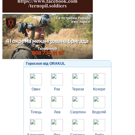
Гороскоп від ORAKUL
Овен
Рак
Терези
Козеріг
Тілець
Лев
Скорпіон
Водолій