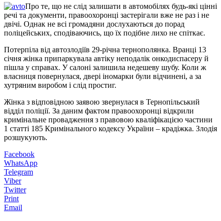
Про те, що не слід залишати в автомобілях будь-які цінні
речі та документи, правоохоронці застерігали вже не раз і не
двічі. Однак не всі громадяни дослухаються до порад
поліцейських, сподіваючись, що їх подібне лихо не спіткає.
Потерпіла від автозлодіїв 29-річна тернополянка. Вранці 13
січня жінка припаркувала автіку неподалік онкодиспасеру й
пішла у справах. У салоні залишила недешеву шубу. Коли ж
власниця повернулася, двері іномарки були відчинені, а за
хутряним виробом і слід простиг.
Жінка з відповідною заявою звернулася в Тернопільський
відділ поліції. За даним фактом правоохоронці відкрили
кримінальне провадження з правовою кваліфікацією частини
1 статті 185 Кримінального кодексу України – крадіжка. Злодія
розшукують.
Facebook
WhatsApp
Telegram
Viber
Twitter
Print
Email