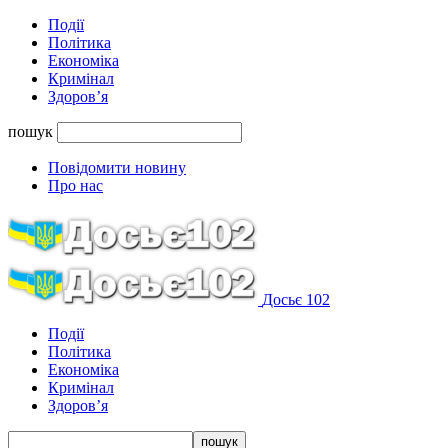
Події
Політика
Економіка
Кримінал
Здоров’я
пошук
Повідомити новину
Про нас
Досьє 102
Події
Політика
Економіка
Кримінал
Здоров’я