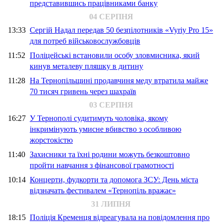
представившись працівниками банку
04 СЕРПНЯ
13:33
Сергій Надал передав 50 безпілотників «Vyriy Pro 15»
для потреб військовослужбовців
11:52
Поліцейські встановили особу зловмисника, який
кинув металеву пляшку в дитину
11:28
На Тернопільщині продавчиня меду втратила майже
70 тисяч гривень через шахраїв
03 СЕРПНЯ
16:27
У Тернополі судитимуть чоловіка, якому
інкримінують умисне вбивство з особливою
жорстокістю
11:40
Захисники та їхні родини можуть безкоштовно
пройти навчання з фінансової грамотності
10:14
Концерти, фудкорти та допомога ЗСУ: День міста
відзначать фестивалем «Тернопіль вражає»
31 ЛИПНЯ
18:15
Поліція Кременця відреагувала на повідомлення про