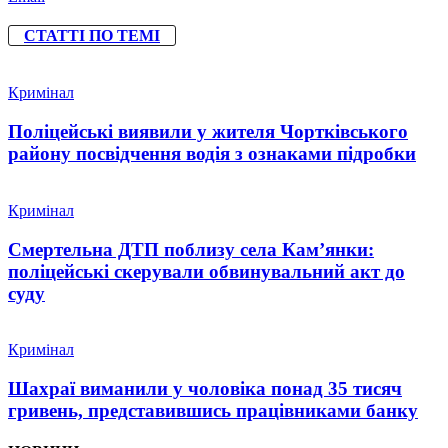
СТАТТІ ПО ТЕМІ
Кримінал
Поліцейські виявили у жителя Чортківського
району посвідчення водія з ознаками підробки
Кримінал
Смертельна ДТП поблизу села Кам’янки:
поліцейські скерували обвинувальний акт до
суду
Кримінал
Шахраї виманили у чоловіка понад 35 тисяч
гривень, представившись працівниками банку