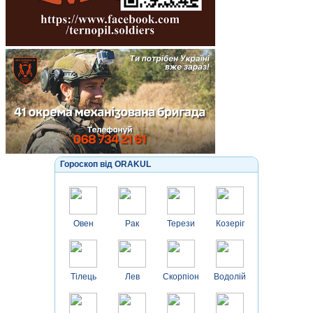
Гороскоп від ORAKUL
Овен
Рак
Терези
Козеріг
Тілець
Лев
Скорпіон
Водолій