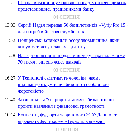
11:21
Шахраї виманили у чоловіка понад 35 тисяч гривень,
представившись працівниками банку
04 СЕРПНЯ
13:33
Сергій Надал передав 50 безпілотників «Vyriy Pro 15»
для потреб військовослужбовців
11:52
Поліцейські встановили особу зловмисника, який
кинув металеву пляшку в дитину
11:28
На Тернопільщині продавчиня меду втратила майже
70 тисяч гривень через шахраїв
03 СЕРПНЯ
16:27
У Тернополі судитимуть чоловіка, якому
інкримінують умисне вбивство з особливою
жорстокістю
11:40
Захисники та їхні родини можуть безкоштовно
пройти навчання з фінансової грамотності
10:14
Концерти, фудкорти та допомога ЗСУ: День міста
відзначать фестивалем «Тернопіль вражає»
31 ЛИПНЯ