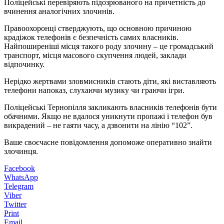
Поліцейські перевіряють підозрюваного на причетність до
вчинення аналогічних злочинів.
Правоохоронці стверджують, що основною причиною
крадіжок телефонів є безпечність самих власників.
Найпоширеніші місця такого роду злочину – це громадський
транспорт, місця масового скупчення людей, заклади
відпочинку.
Нерідко жертвами зловмисників стають діти, які виставляють
телефони напоказ, слухаючи музику чи граючи ігри.
Поліцейські Тернопілля закликають власників телефонів бути
обачними. Якщо не вдалося уникнути пропажі і телефон був
викрадений – не гаяти часу, а дзвонити на лінію “102”.
Ваше своєчасне повідомлення допоможе оперативно знайти
злочинця.
Facebook
WhatsApp
Telegram
Viber
Twitter
Print
Email