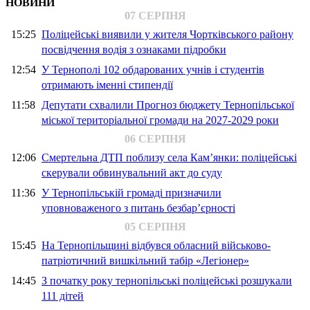
НОВИНИ
07 СЕРПНЯ
15:25
Поліцейські виявили у жителя Чортківського району
посвідчення водія з ознаками підробки
12:54
У Тернополі 102 обдарованих учнів і студентів
отримають іменні стипендії
11:58
Депутати схвалили Прогноз бюджету Тернопільської
міської територіальної громади на 2027-2029 роки
06 СЕРПНЯ
12:06
Смертельна ДТП поблизу села Кам’янки: поліцейські
скерували обвинувальний акт до суду
11:36
У Тернопільській громаді призначили
уповноваженого з питань безбар’єрності
05 СЕРПНЯ
15:45
На Тернопільщині відбувся обласний військово-
патріотичний вишкільний табір «Легіонер»
14:45
З початку року тернопільські поліцейські розшукали
111 дітей