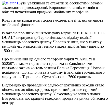
Бути уважними та стежити за особистими речами
закликають правоохоронці. Впродовж останніх місяців в
області почастішали крадіжки мобільних телефонів.
Крадуть не тільки нові і дорогі моделі, але й ті, які не мають
особливої цінності.
Із заявою про зникнення телефону марки “КЕНЕКСІ DELTA
DUAL” звернувся до Тернопільського відділу поліції
мешканець обласного центру. Чоловік заявив, що у нього у
вечірній час невідомий таємно викрав засіб зв’язку вартістю
1500 гривень.
Про зникнення ще одного телефону марки “САМСУНГ
S5250”, а також портмоне з грошима та банківськими
картками заявив житель селища Велика Березовиця. Чоловік
повідомив, що відпочивав в одному із закладів громадського
харчування Тернополя. Сума збитків – 7600 гривень.
Відповідно до проведених слідчо-оперативних заходів стало
відомо, що до обох крадіжок причетний раніше судимий
мешканець обласного центру. У скоєному чоловік зізнався.
Він розповів, що крадені телефони продав на ринку обласного
центру.