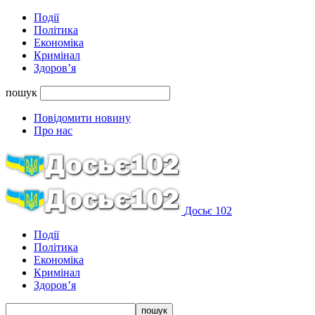
Події
Політика
Економіка
Кримінал
Здоров’я
пошук
Повідомити новину
Про нас
Досьє 102
Події
Політика
Економіка
Кримінал
Здоров’я