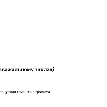
озважальному закладі
ї поцупили гаманець з грошима.