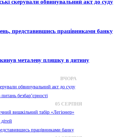
ькі скерували обвинувальний акт до суду
вень, представившись працівниками банку
 кинув металеву пляшку в дитину
ВЧОРА
ерували обвинувальний акт до суду
 питань безбар’єрності
05 СЕРПНЯ
ичний вишкільний табір «Легіонер»
 дітей
представившись працівниками банку