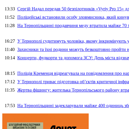
13:33
Сергій Надал передав 50 безпілотників «Vyriy Pro 15» 
11:52
Поліцейські встановили особу зловмисника, який кину
11:28
На Тернопільщині продавчиня меду втратила майже 70 т
16:27
У Тернополі судитимуть чоловіка, якому інкримінують
11:40
Захисники та їхні родини можуть безкоштовно пройти н
10:14
Концерти, фудкорти та допомога ЗСУ: День міста відзн
18:15
Поліція Кременця відреагувала на повідомлення про на
17:12
У Тернополі триває підготовка об’єктів критичної інфр
11:35
Жертва фішингу: жителька Тернопільського району втра
17:53
На Тернопільщині задекларували майже 400 одиниць зб