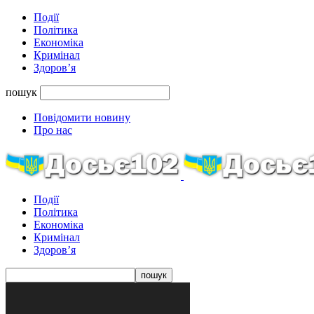
Події
Політика
Економіка
Кримінал
Здоров’я
пошук
Повідомити новину
Про нас
Події
Політика
Економіка
Кримінал
Здоров’я