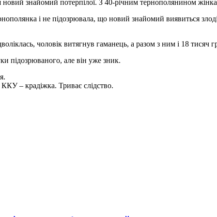
новий знайомий потерпілої. З 40-річним тернополянином жінка 
рнополянка і не підозрювала, що новий знайомий виявиться злоді
воліклась, чоловік витягнув гаманець, а разом з ним і 18 тисяч 
ки підозрюваного, але він уже зник.
я.
 ККУ – крадіжка. Триває слідство.