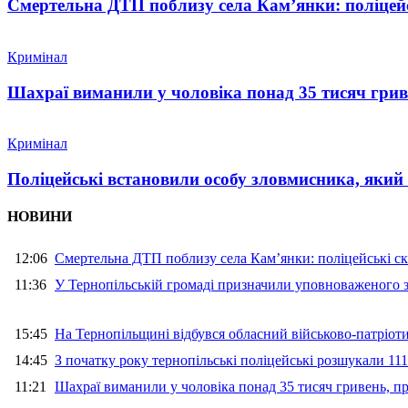
Смертельна ДТП поблизу села Кам’янки: поліцейс
Кримінал
Шахраї виманили у чоловіка понад 35 тисяч гри
Кримінал
Поліцейські встановили особу зловмисника, який
НОВИНИ
12:06
Смертельна ДТП поблизу села Кам’янки: поліцейські ск
11:36
У Тернопільській громаді призначили уповноваженого з
15:45
На Тернопільщині відбувся обласний військово-патріот
14:45
З початку року тернопільські поліцейські розшукали 111
11:21
Шахраї виманили у чоловіка понад 35 тисяч гривень, 