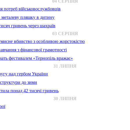
04 СЕРПНЯ
для потреб військовослужбовців
в металеву пляшку в дитину
исяч гривень через шахраїв
03 СЕРПНЯ
 умисне вбивство з особливою жорстокістю
авчання з фінансової грамотності
ачать фестивалем «Тернопіль вражає»
31 ЛИПНЯ
ругу над гербом України
аструктури до зими
тила понад 42 тисячі гривень
30 ЛИПНЯ
рої