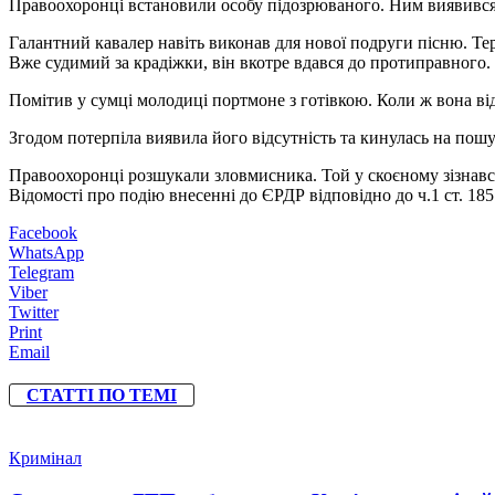
Правоохоронці встановили особу підозрюваного. Ним виявився 
Галантний кавалер навіть виконав для нової подруги пісню. Те
Вже судимий за крадіжки, він вкотре вдався до протиправного.
Помітив у сумці молодиці портмоне з готівкою. Коли ж вона від
Згодом потерпіла виявила його відсутність та кинулась на пошу
Правоохоронці розшукали зловмисника. Той у скоєному зізнавс
Відомості про подію внесенні до ЄРДР відповідно до ч.1 ст. 185
Facebook
WhatsApp
Telegram
Viber
Twitter
Print
Email
СТАТТІ ПО ТЕМІ
Кримінал