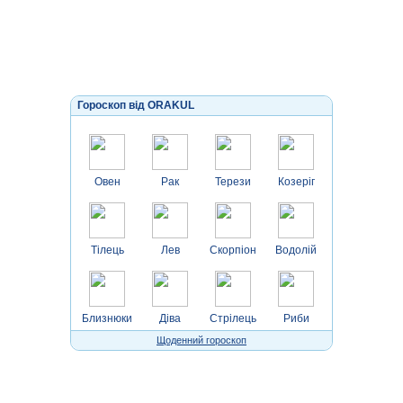
Гороскоп від ORAKUL
Овен
Рак
Терези
Козеріг
Тілець
Лев
Скорпіон
Водолій
Близнюки
Діва
Стрілець
Риби
Щоденний гороскоп