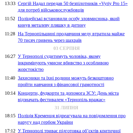
13:33
Сергій Надал передав 50 безпілотників «Vyriy Pro 15»
для потреб військовослужбовців
11:52
Поліцейські встановили особу зловмисника, який
кинув металеву пляшку в дитину
11:28
На Тернопільщині продавчиня меду втратила майже
70 тисяч гривень через шахраїв
03 СЕРПНЯ
16:27
У Тернополі судитимуть чоловіка, якому
інкримінують умисне вбивство з особливою
жорстокістю
11:40
Захисники та їхні родини можуть безкоштовно
пройти навчання з фінансової грамотності
10:14
Концерти, фудкорти та допомога ЗСУ: День міста
відзначать фестивалем «Тернопіль вражає»
31 ЛИПНЯ
18:15
Поліція Кременця відреагувала на повідомлення про
наругу над гербом України
17:12
У Тернополі триває підготовка об’єктів критичної