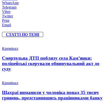
WhatsApp
Telegram
Viber
Twitter
Print
Email
СТАТТІ ПО ТЕМІ
Кримінал
Смертельна ДТП поблизу села Кам’янки:
поліцейські скерували обвинувальний акт до
суду
Кримінал
Шахраї виманили у чоловіка понад 35 тисяч
гривень, представившись працівниками банку