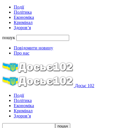
Події
Політика
Економіка
Кримінал
Здоров’я
пошук
Повідомити новину
Про нас
Досьє 102
Події
Політика
Економіка
Кримінал
Здоров’я