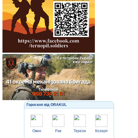
Гороскоп від ORAKUL
Овен
Рак
Терези
Козеріг