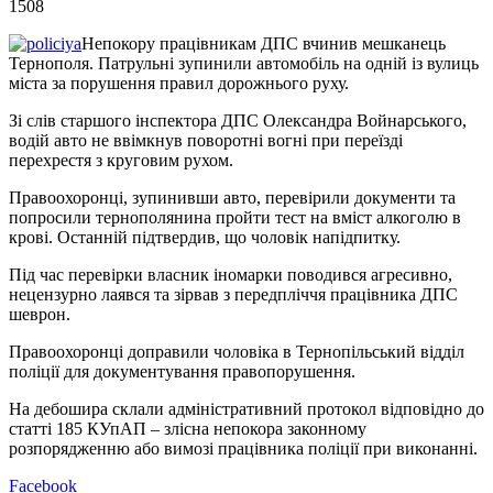
1508
Непокору працівникам ДПС вчинив мешканець
Тернополя. Патрульні зупинили автомобіль на одній із вулиць
міста за порушення правил дорожнього руху.
Зі слів старшого інспектора ДПС Олександра Войнарського,
водій авто не ввімкнув поворотні вогні при переїзді
перехрестя з круговим рухом.
Правоохоронці, зупинивши авто, перевірили документи та
попросили тернополянина пройти тест на вміст алкоголю в
крові. Останній підтвердив, що чоловік напідпитку.
Під час перевірки власник іномарки поводився агресивно,
нецензурно лаявся та зірвав з передпліччя працівника ДПС
шеврон.
Правоохоронці доправили чоловіка в Тернопільський відділ
поліції для документування правопорушення.
На дебошира склали адміністративний протокол відповідно до
статті 185 КУпАП – злісна непокора законному
розпорядженню або вимозі працівника поліції при виконанні.
Facebook