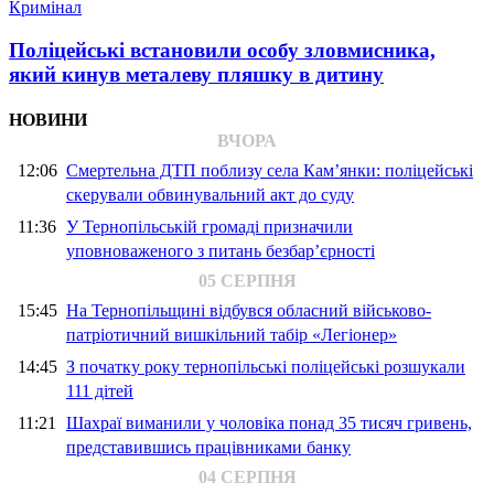
Кримінал
Поліцейські встановили особу зловмисника,
який кинув металеву пляшку в дитину
НОВИНИ
ВЧОРА
12:06
Смертельна ДТП поблизу села Кам’янки: поліцейські
скерували обвинувальний акт до суду
11:36
У Тернопільській громаді призначили
уповноваженого з питань безбар’єрності
05 СЕРПНЯ
15:45
На Тернопільщині відбувся обласний військово-
патріотичний вишкільний табір «Легіонер»
14:45
З початку року тернопільські поліцейські розшукали
111 дітей
11:21
Шахраї виманили у чоловіка понад 35 тисяч гривень,
представившись працівниками банку
04 СЕРПНЯ