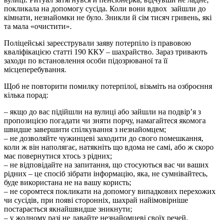
покликала на допомогу сусіда. Коли вони вдвох зайшли до
кімнати, незнайомки не було. Зникли й сім тисяч гривень, які
та мала «очистити».
Поліцейські зареєстрували заяву потерпіло із правовою
кваліфікацією статті 190 ККУ – шахрайство. Зараз тривають
заходи по встановлення особи підозрюваної та її
місцеперебування.
Щоб не повторити помилку потерпілої, візьміть на озброєння
кілька порад:
– якщо до вас підійшли на вулиці або зайшли на подвір’я з
пропозицією погадати чи зняти порчу, намагайтеся якомога
швидше завершити спілкування з незнайомцем;
– не дозволяйте чужинцеві заходити до свого помешкання,
коли ж він наполягає, натякніть що вдома не самі, або ж скоро
має повернутися хтось з рідних;
– не відповідайте на запитання, що стосуються вас чи ваших
рідних – це спосіб зібрати інформацію, яка, не сумнівайтесь,
буде використана не на вашу користь;
– не соромтеся покликати на допомогу випадкових перехожих
чи сусідів, при появі сторонніх, шахрай найімовірніше
постарається якнайшвидше зникнути;
– у жодному разі не давайте незнайомцеві своїх речей,