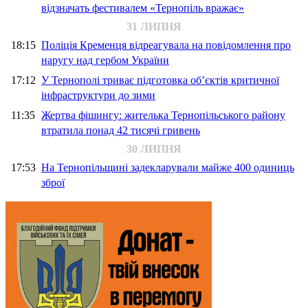
відзначать фестивалем «Тернопіль вражає»
31 ЛИПНЯ
18:15
Поліція Кременця відреагувала на повідомлення про
наругу над гербом України
17:12
У Тернополі триває підготовка об’єктів критичної
інфраструктури до зими
11:35
Жертва фішингу: жителька Тернопільського району
втратила понад 42 тисячі гривень
30 ЛИПНЯ
17:53
На Тернопільщині задекларували майже 400 одиниць
зброї