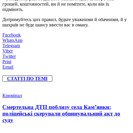
грошей, коштовностей, ви й не помітите, коли він їх
підмінить.
Дотримуйтесь цих правил, будьте уважними й обачними, й у
шахраїв не буде шансу ввести вас в оману.
Facebook
WhatsApp
Telegram
Viber
Twitter
Print
Email
СТАТТІ ПО ТЕМІ
Кримінал
Смертельна ДТП поблизу села Кам’янки:
поліцейські скерували обвинувальний акт до
суду