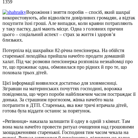
1359
Ворожіння і зняття поробів – спосіб, який шахраї
використовують, аби відволікти довірливих громадян, а відтак
поцупити їхні гроші. Але випадки, коли краяни потрапляють
у таку пастку, далі мають місце. Одна з головних причин
цього – соціальний аспект – страх за життя і здоров’я
близьких.
Потерпіла від шахрайки 82-річна пенсіонерка. На обійстя
старенької лиходійка прийшла начебто продати домашній
халат. Під час розмови пенсіонерка розповіла незнайомці про
те, що проживає одна, обмовилася про рідних й про те, що
поховала трьох дітей.
Цієї інформації виявилося достатньо для зловмисниці.
Зігравши на материнських почуттях господині, ворожка
повідомила, що через пороби найближчим часом постраждає її
донька. За страшним прогнозом, жінка начебто мала
потрапити в ДТП. Старенька, яка вже тричі втрачала дітей,
готова була віддати останнє за порятунок.
«Рятівниця» наказала залишити її одну в одній з кімнат. Там
вона мала начебто провести ритуал очищення над грошовими
заощадженнями старенької. Господиня тим часом чекала на
вулиці. Ритуал затягнувся й пенсіонерка, відчувши не ладне,