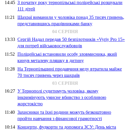
14:45
З початку року тернопільські поліцейські розшукали
111 дітей
11:21
Шахраї виманили у чоловіка понад 35 тисяч гривень,
представившись працівниками банку
04 СЕРПНЯ
13:33
Сергій Надал передав 50 безпілотників «Vyriy Pro 15»
для потреб військовослужбовців
11:52
Поліцейські встановили особу зловмисника, який
кинув металеву пляшку в дитину
11:28
На Тернопільщині продавчиня меду втратила майже
70 тисяч гривень через шахраїв
03 СЕРПНЯ
16:27
У Тернополі судитимуть чоловіка, якому
інкримінують умисне вбивство з особливою
жорстокістю
11:40
Захисники та їхні родини можуть безкоштовно
пройти навчання з фінансової грамотності
10:14
Концерти, фудкорти та допомога ЗСУ: День міста