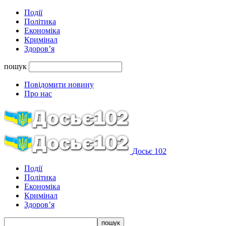
Події
Політика
Економіка
Кримінал
Здоров’я
пошук
Повідомити новину
Про нас
Досьє 102
Події
Політика
Економіка
Кримінал
Здоров’я