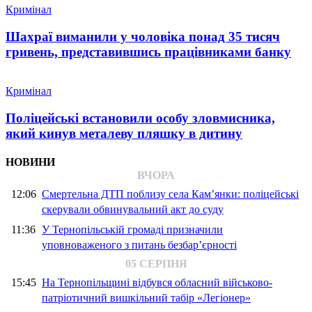
Кримінал
Шахраї виманили у чоловіка понад 35 тисяч
гривень, представившись працівниками банку
Кримінал
Поліцейські встановили особу зловмисника,
який кинув металеву пляшку в дитину
НОВИНИ
ВЧОРА
12:06
Смертельна ДТП поблизу села Кам’янки: поліцейські
скерували обвинувальний акт до суду
11:36
У Тернопільській громаді призначили
уповноваженого з питань безбар’єрності
05 СЕРПНЯ
15:45
На Тернопільщині відбувся обласний військово-
патріотичний вишкільний табір «Легіонер»