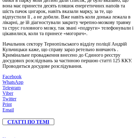
бійки в парку моїй дитині дали список, де було вказано, що
вона має принести десять пляшок енергетичних напоїв та
шість пачок цигарок, навіть вказали марку, за те, що
відпустили її , а не добили. Вже навіть коли донька лежала в
лікарні, де їй діагностували закриту черепно-мозкову травму
та струс головного мозку, так звані «подруги» телефонували і
цікавилися, коли та принесе «могорич».
Начальник сектору Тернопільського відділу поліції Андрій
Кульчицьки каже, що справу зараз ретельно вивчають .
Кримінальне провадження внесено до Єдиного реєстру
досудових розслідувань за частиною першою статті 125 ККУ.
Проводиться досудове розслідування.
Facebook
WhatsApp
Telegram
Viber
Twitter
Print
Email
СТАТТІ ПО ТЕМІ