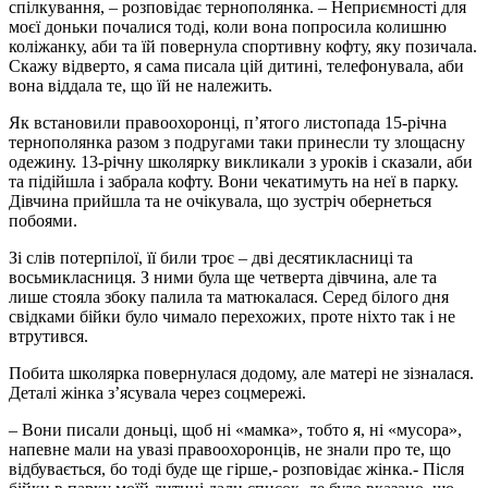
спілкування, – розповідає тернополянка. – Неприємності для
моєї доньки почалися тоді, коли вона попросила колишню
коліжанку, аби та їй повернула спортивну кофту, яку позичала.
Скажу відверто, я сама писала цій дитині, телефонувала, аби
вона віддала те, що їй не належить.
Як встановили правоохоронці, п’ятого листопада 15-річна
тернополянка разом з подругами таки принесли ту злощасну
одежину. 13-річну школярку викликали з уроків і сказали, аби
та підійшла і забрала кофту. Вони чекатимуть на неї в парку.
Дівчина прийшла та не очікувала, що зустріч обернеться
побоями.
Зі слів потерпілої, її били троє – дві десятикласниці та
восьмикласниця. З ними була ще четверта дівчина, але та
лише стояла збоку палила та матюкалася. Серед білого дня
свідками бійки було чимало перехожих, проте ніхто так і не
втрутився.
Побита школярка повернулася додому, але матері не зізналася.
Деталі жінка з’ясувала через соцмережі.
– Вони писали доньці, щоб ні «мамка», тобто я, ні «мусора»,
напевне мали на увазі правоохоронців, не знали про те, що
відбувається, бо тоді буде ще гірше,- розповідає жінка.- Після