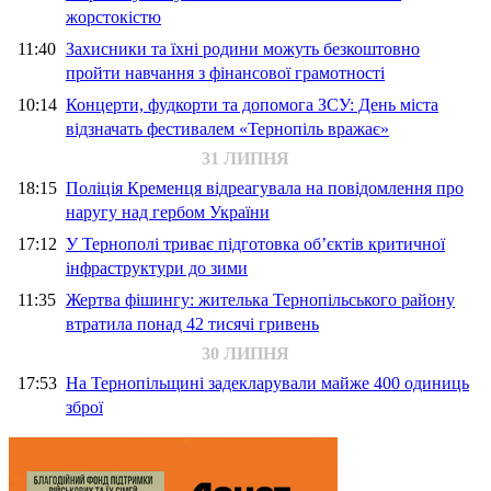
жорстокістю
11:40
Захисники та їхні родини можуть безкоштовно
пройти навчання з фінансової грамотності
10:14
Концерти, фудкорти та допомога ЗСУ: День міста
відзначать фестивалем «Тернопіль вражає»
31 ЛИПНЯ
18:15
Поліція Кременця відреагувала на повідомлення про
наругу над гербом України
17:12
У Тернополі триває підготовка об’єктів критичної
інфраструктури до зими
11:35
Жертва фішингу: жителька Тернопільського району
втратила понад 42 тисячі гривень
30 ЛИПНЯ
17:53
На Тернопільщині задекларували майже 400 одиниць
зброї