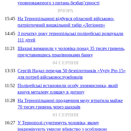
уповноваженого з питань безбар’єрності
ВЧОРА
15:45
На Тернопільщині відбувся обласний військово-
патріотичний вишкільний табір «Легіонер»
14:45
З початку року тернопільські поліцейські розшукали
111 дітей
11:21
Шахраї виманили у чоловіка понад 35 тисяч гривень,
представившись працівниками банку
04 СЕРПНЯ
13:33
Сергій Надал передав 50 безпілотників «Vyriy Pro 15»
для потреб військовослужбовців
11:52
Поліцейські встановили особу зловмисника, який
кинув металеву пляшку в дитину
11:28
На Тернопільщині продавчиня меду втратила майже
70 тисяч гривень через шахраїв
03 СЕРПНЯ
16:27
У Тернополі судитимуть чоловіка, якому
інкримінують умисне вбивство з особливою