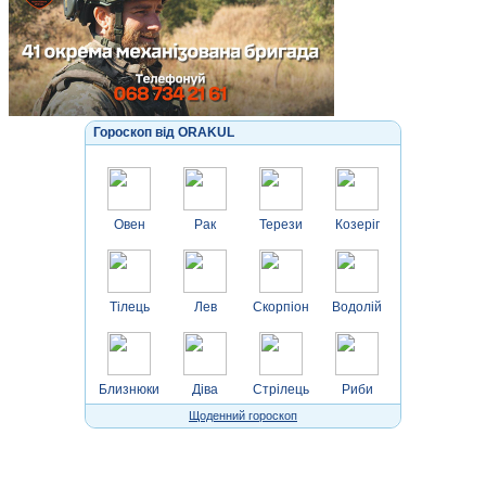
Гороскоп від ORAKUL
Овен
Рак
Терези
Козеріг
Тілець
Лев
Скорпіон
Водолій
Близнюки
Діва
Стрілець
Риби
Щоденний гороскоп