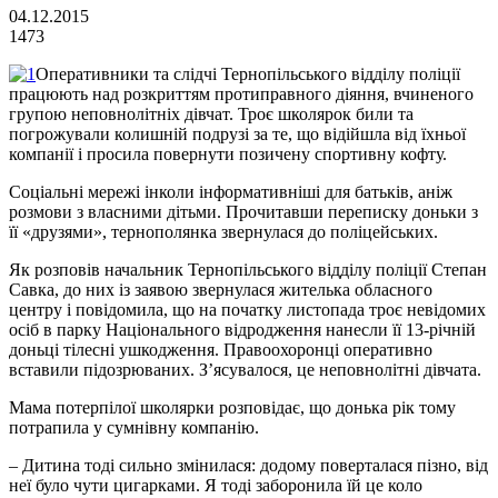
04.12.2015
1473
Оперативники та слідчі Тернопільського відділу поліції
працюють над розкриттям протиправного діяння, вчиненого
групою неповнолітніх дівчат. Троє школярок били та
погрожували колишній подрузі за те, що відійшла від їхньої
компанії і просила повернути позичену спортивну кофту.
Соціальні мережі інколи інформативніші для батьків, аніж
розмови з власними дітьми. Прочитавши переписку доньки з
її «друзями», тернополянка звернулася до поліцейських.
Як розповів начальник Тернопільського відділу поліції Степан
Савка, до них із заявою звернулася жителька обласного
центру і повідомила, що на початку листопада троє невідомих
осіб в парку Національного відродження нанесли її 13-річній
доньці тілесні ушкодження. Правоохоронці оперативно
вставили підозрюваних. З’ясувалося, це неповнолітні дівчата.
Мама потерпілої школярки розповідає, що донька рік тому
потрапила у сумнівну компанію.
– Дитина тоді сильно змінилася: додому поверталася пізно, від
неї було чути цигарками. Я тоді заборонила їй це коло