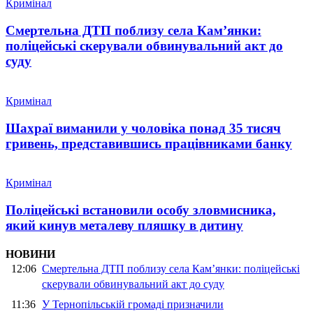
Кримінал
Смертельна ДТП поблизу села Кам’янки:
поліцейські скерували обвинувальний акт до
суду
Кримінал
Шахраї виманили у чоловіка понад 35 тисяч
гривень, представившись працівниками банку
Кримінал
Поліцейські встановили особу зловмисника,
який кинув металеву пляшку в дитину
НОВИНИ
12:06
Смертельна ДТП поблизу села Кам’янки: поліцейські
скерували обвинувальний акт до суду
11:36
У Тернопільській громаді призначили