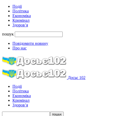
Події
Політика
Економіка
Кримінал
Здоров’я
пошук
Повідомити новину
Про нас
Досьє 102
Події
Політика
Економіка
Кримінал
Здоров’я