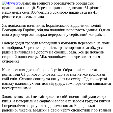
Замах на вбивство розслідують борщівські
працівники поліції. Через неприязні відносини 61-річний
мешканець села Юр’ямпіль з сокирою накинувся на 41–
річного односельчанина.
Як повідомив начальник Борщівського відділення поліції
Володимир Горбяк, обидва чоловіки ворогують здавна. Однак
цього разу чергова сварка переросла у серйозний конфлікт.
Напередодні трагедії молодший з чоловіків перевозив на поле
міндобрива. Через несправність транспортного засобу, уся
рідина вилилася на дорогу на околиці села. Усе це побачив
старший односелець. Між чоловіками вкотре зав’язалася
суперечка.
Конфлікт швидко набирав обертів. Образливі слова так
розпалили 61-річного чоловіка, що він вже не контролював
свій гнів. Схопив сокиру та кинувся на сусіда. Однак жертві
нападу вдалося ухилитися від удару, тож поранення виявилися
несмертельними.
Зловмисник так і не зміг довести свій злочинний умисел до
кінця, а потерпілий з саднами голови та забоєм грудної клітки
і передпліччя звернувся за допомогою до Борщівської
районної лікарні. Медики в свою чергу сповістили про травми