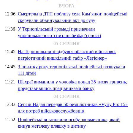
ВЧОРА
12:06
Смертельна ДТП поблизу села Кам’янки: поліцейські
скерували обвинувальний акт до суду
11:36
У Тернопільській громаді призначили
уповноваженого з питань безбар’єрності
05 СЕРПНЯ
15:45
На Тернопільщині відбувся обласний військово-
патріотичний вишкільний табір «Легіонер»
14:45
З початку року тернопільські поліцейські розшукали
111 дітей
11:21
Шахраї виманили у чоловіка понад 35 тисяч гривень,
представившись працівниками банку
04 СЕРПНЯ
13:33
Сергій Надал передав 50 безпілотників «Vyriy Pro 15»
для потреб військовослужбовців
11:52
Поліцейські встановили особу зловмисника, який
кинув металеву пляшку в дитину