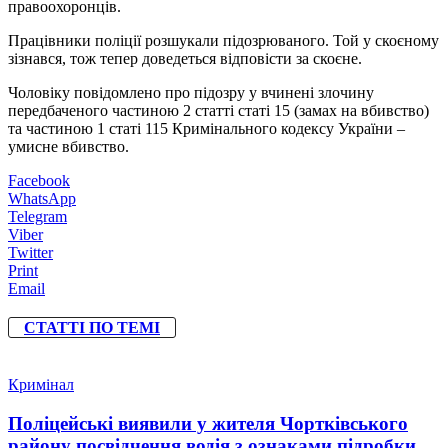
правоохоронців.
Працівники поліції розшукали підозрюваного. Той у скоєному
зізнався, тож тепер доведеться відповісти за скоєне.
Чоловіку повідомлено про підозру у вчинені злочину
передбаченого частиною 2 статті статі 15 (замах на вбивство)
та частиною 1 статі 115 Кримінального кодексу України –
умисне вбивство.
Facebook
WhatsApp
Telegram
Viber
Twitter
Print
Email
СТАТТІ ПО ТЕМІ
Кримінал
Поліцейські виявили у жителя Чортківського
району посвідчення водія з ознаками підробки