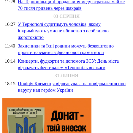
11:28
На Тернопільщині продавчиня меду втратила майже
70 тисяч гривень через шахраїв
03 СЕРПНЯ
16:27
У Тернополі судитимуть чоловіка, якому
інкримінують умисне вбивство з особливою
жорстокістю
11:40
Захисники та їхні родини можуть безкоштовно
пройти навчання з фінансової грамотності
10:14
Концерти, фудкорти та допомога ЗСУ: День міста
відзначать фестивалем «Тернопіль вражає»
31 ЛИПНЯ
18:15
Поліція Кременця відреагувала на повідомлення про
наругу над гербом України