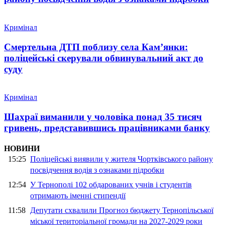
Кримінал
Смертельна ДТП поблизу села Кам’янки:
поліцейські скерували обвинувальний акт до
суду
Кримінал
Шахраї виманили у чоловіка понад 35 тисяч
гривень, представившись працівниками банку
НОВИНИ
15:25
Поліцейські виявили у жителя Чортківського району
посвідчення водія з ознаками підробки
12:54
У Тернополі 102 обдарованих учнів і студентів
отримають іменні стипендії
11:58
Депутати схвалили Прогноз бюджету Тернопільської
міської територіальної громади на 2027-2029 роки