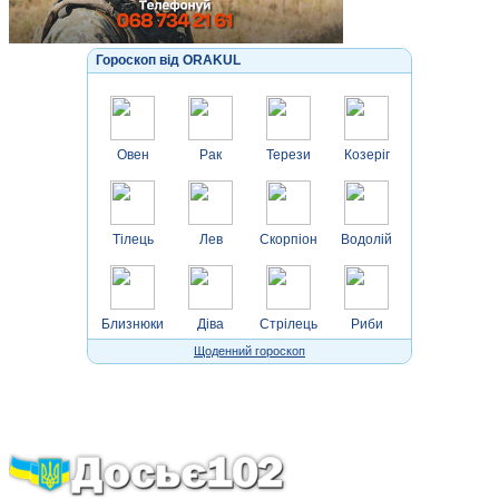
Гороскоп від ORAKUL
Овен
Рак
Терези
Козеріг
Тілець
Лев
Скорпіон
Водолій
Близнюки
Діва
Стрілець
Риби
Щоденний гороскоп