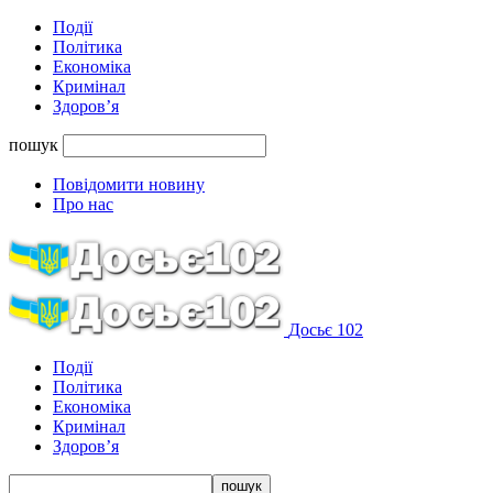
Події
Політика
Економіка
Кримінал
Здоров’я
пошук
Повідомити новину
Про нас
Досьє 102
Події
Політика
Економіка
Кримінал
Здоров’я