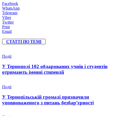
Facebook
WhatsApp
Telegram
Viber
Twitter
Print
Email
СТАТТІ ПО ТЕМІ
Події
У Тернополі 102 обдарованих учнів і студентів
отримають іменні стипендії
Події
У Тернопільській громаді призначили
уповноваженого з питань безбар’єрності