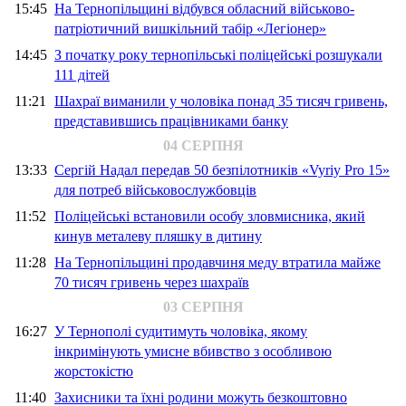
15:45
На Тернопільщині відбувся обласний військово-
патріотичний вишкільний табір «Легіонер»
14:45
З початку року тернопільські поліцейські розшукали
111 дітей
11:21
Шахраї виманили у чоловіка понад 35 тисяч гривень,
представившись працівниками банку
04 СЕРПНЯ
13:33
Сергій Надал передав 50 безпілотників «Vyriy Pro 15»
для потреб військовослужбовців
11:52
Поліцейські встановили особу зловмисника, який
кинув металеву пляшку в дитину
11:28
На Тернопільщині продавчиня меду втратила майже
70 тисяч гривень через шахраїв
03 СЕРПНЯ
16:27
У Тернополі судитимуть чоловіка, якому
інкримінують умисне вбивство з особливою
жорстокістю
11:40
Захисники та їхні родини можуть безкоштовно