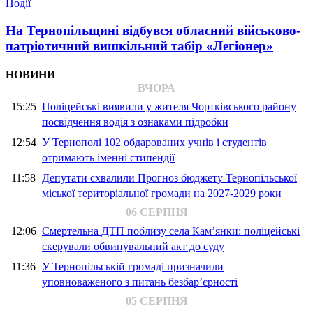
Події
На Тернопільщині відбувся обласний військово-
патріотичний вишкільний табір «Легіонер»
НОВИНИ
ВЧОРА
15:25
Поліцейські виявили у жителя Чортківського району
посвідчення водія з ознаками підробки
12:54
У Тернополі 102 обдарованих учнів і студентів
отримають іменні стипендії
11:58
Депутати схвалили Прогноз бюджету Тернопільської
міської територіальної громади на 2027-2029 роки
06 СЕРПНЯ
12:06
Смертельна ДТП поблизу села Кам’янки: поліцейські
скерували обвинувальний акт до суду
11:36
У Тернопільській громаді призначили
уповноваженого з питань безбар’єрності
05 СЕРПНЯ