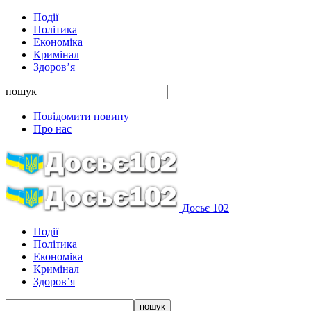
Події
Політика
Економіка
Кримінал
Здоров’я
пошук
Повідомити новину
Про нас
Досьє 102
Події
Політика
Економіка
Кримінал
Здоров’я