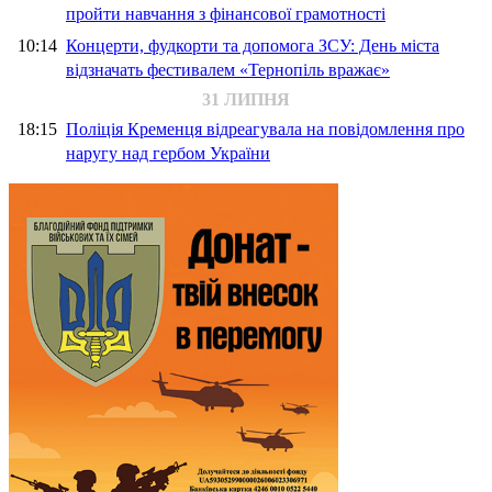
пройти навчання з фінансової грамотності
10:14
Концерти, фудкорти та допомога ЗСУ: День міста
відзначать фестивалем «Тернопіль вражає»
31 ЛИПНЯ
18:15
Поліція Кременця відреагувала на повідомлення про
наругу над гербом України