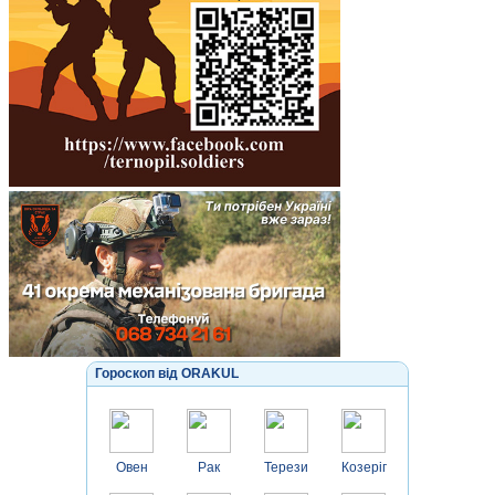
Гороскоп від ORAKUL
Овен
Рак
Терези
Козеріг