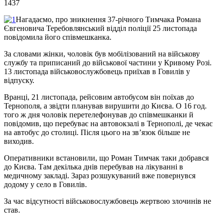
1437
Нагадаємо, про зникнення 37-річного Тимчака Романа
Євгеновича Теребовлянський відділ поліції 25 листопада
повідомила його співмешканка.
За словами жінки, чоловік був мобілізований на військову
службу та приписаний до військової частини у Кривому Розі.
13 листопада військовослужбовець приїхав в Говилів у
відпуску.
Вранці, 21 листопада, рейсовим автобусом він поїхав до
Тернополя, а звідти планував вирушити до Києва. О 16 год.
того ж дня чоловік перетелефонував до співмешканки й
повідомив, що перебуває на автовокзалі в Тернополі, де чекає
на автобус до столиці. Після цього на зв’язок більше не
виходив.
Оперативники встановили, що Роман Тимчак таки добрався
до Києва. Там декілька днів перебував на лікуванні в
медичному закладі. Зараз розшукуваний вже повернувся
додому у село в Говилів.
За час відсутності військовослужбовець жертвою злочинів не
став.