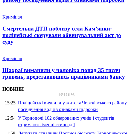
Кримінал
Смертельна ДТП поблизу села Кам’янки:
поліцейські скерували обвинувальний акт до
суду
Кримінал
Шахраї виманили у чоловіка понад 35 тисяч
гривень, представившись працівниками банку
НОВИНИ
ВЧОРА
15:25
Поліцейські виявили у жителя Чортківського району
посвідчення водія з ознаками підробки
12:54
У Тернополі 102 обдарованих учнів і студентів
отримають іменні стипендії
11:58
Депутати схвалили Прогноз бюджету Тернопільської