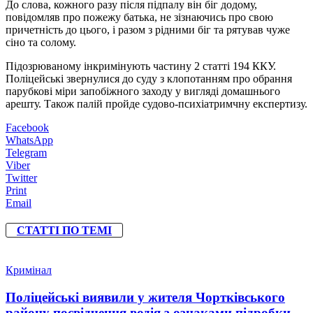
До слова, кожного разу після підпалу він біг додому,
повідомляв про пожежу батька, не зізнаючись про свою
причетність до цього, і разом з рідними біг та рятував чуже
сіно та солому.
Підозрюваному інкримінують частину 2 статті 194 ККУ.
Поліцейські звернулися до суду з клопотанням про обрання
парубкові міри запобіжного заходу у вигляді домашнього
арешту. Також палій пройде судово-психіатримчну експертизу.
Facebook
WhatsApp
Telegram
Viber
Twitter
Print
Email
СТАТТІ ПО ТЕМІ
Кримінал
Поліцейські виявили у жителя Чортківського
району посвідчення водія з ознаками підробки