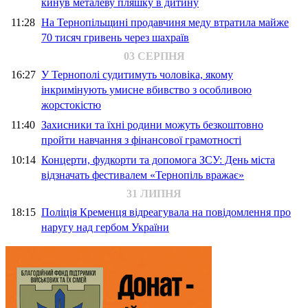
кинув металеву пляшку в дитину
11:28
На Тернопільщині продавчиня меду втратила майже
70 тисяч гривень через шахраїв
03 СЕРПНЯ
16:27
У Тернополі судитимуть чоловіка, якому
інкримінують умисне вбивство з особливою
жорстокістю
11:40
Захисники та їхні родини можуть безкоштовно
пройти навчання з фінансової грамотності
10:14
Концерти, фудкорти та допомога ЗСУ: День міста
відзначать фестивалем «Тернопіль вражає»
31 ЛИПНЯ
18:15
Поліція Кременця відреагувала на повідомлення про
наругу над гербом України