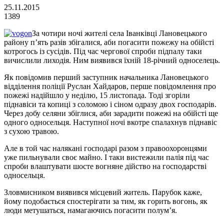
25.11.2015
1389
За чотири ночі жителі села Іванківці Лановецького
району п’ять разів збігалися, аби погасити пожежу на обійсті
котрогось із сусідів. Під час чергової спроби підпалу таки
вичислили лиходія. Ним виявився їхній 18-річний односелець.
Як повідомив перший заступник начальника Лановецького
відділення поліції Руслан Хайдаров, перше повідомлення про
пожежі надійшло у неділю, 15 листопада. Тоді згоріли
піднавіси та копиці з соломою і сіном одразу двох господарів.
Через добу селяни збіглися, аби зарадити пожежі на обійсті ще
одного односельця. Наступної ночі вкотре спалахнув піднавіс
з сухою травою.
Але в той час налякані господарі разом з правоохоронцями
уже пильнували своє майно. І таки вистежили палія під час
спроби влаштувати шосте вогняне дійство на господарстві
односельця.
Зловмисником виявився місцевий житель. Парубок каже,
йому подобається спостерігати за тим, як горить вогонь, як
люди метушаться, намагаючись погасити полум’я.