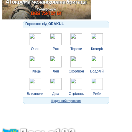
Гороскоп від ORAKUL
Овен
Рак
Терези
Козеріг
Тілець
Лев
Скорпіон
Водолій
Близнюки
Діва
Стрілець
Риби
Щоденний гороскоп