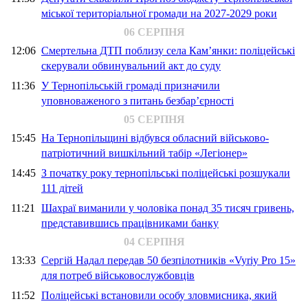
міської територіальної громади на 2027-2029 роки
06 СЕРПНЯ
12:06
Смертельна ДТП поблизу села Кам’янки: поліцейські
скерували обвинувальний акт до суду
11:36
У Тернопільській громаді призначили
уповноваженого з питань безбар’єрності
05 СЕРПНЯ
15:45
На Тернопільщині відбувся обласний військово-
патріотичний вишкільний табір «Легіонер»
14:45
З початку року тернопільські поліцейські розшукали
111 дітей
11:21
Шахраї виманили у чоловіка понад 35 тисяч гривень,
представившись працівниками банку
04 СЕРПНЯ
13:33
Сергій Надал передав 50 безпілотників «Vyriy Pro 15»
для потреб військовослужбовців
11:52
Поліцейські встановили особу зловмисника, який