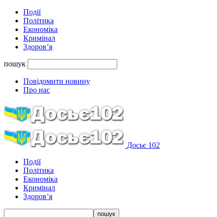
Події
Політика
Економіка
Кримінал
Здоров’я
пошук
Повідомити новину
Про нас
Досьє 102
Події
Політика
Економіка
Кримінал
Здоров’я