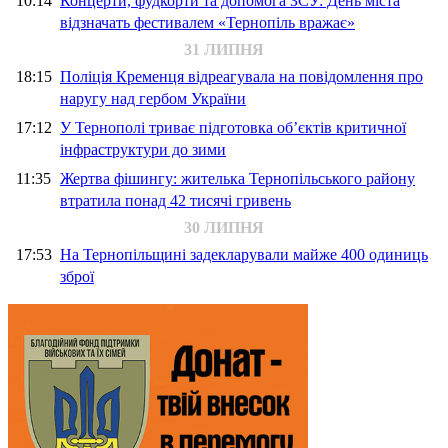
10:14
Концерти, фудкорти та допомога ЗСУ: День міста
відзначать фестивалем «Тернопіль вражає»
31 ЛИПНЯ
18:15
Поліція Кременця відреагувала на повідомлення про
наругу над гербом України
17:12
У Тернополі триває підготовка об’єктів критичної
інфраструктури до зими
11:35
Жертва фішингу: жителька Тернопільського району
втратила понад 42 тисячі гривень
30 ЛИПНЯ
17:53
На Тернопільщині задекларували майже 400 одиниць
зброї