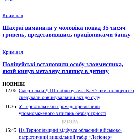
Кримінал
Шахраї виманили у чоловіка понад 35 тисяч
гривень, представившись працівниками банку
Кримінал
Поліцейські встановили особу зловмисника,
який кинув металеву пляшку в дитину
НОВИНИ
12:06
Смертельна ДТП поблизу села Кам’янки: поліцейські
скерували обвинувальний акт до суду
11:36
У Тернопільській громаді призначили
уповноваженого з питань безбар’єрності
ВЧОРА
15:45
На Тернопільщині відбувся обласний військово-
патріотичний вишкільний табір «Легіонер»