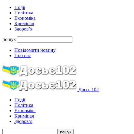
Події
Політика
Економіка
Кримінал
Здоров’я
пошук
Повідомити новину
Про нас
Досьє 102
Події
Політика
Економіка
Кримінал
Здоров’я