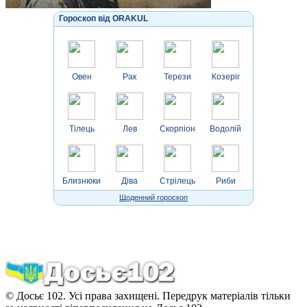
Гороскоп від ORAKUL
Овен
Рак
Терези
Козеріг
Тілець
Лев
Скорпіон
Водолій
Близнюки
Діва
Стрілець
Риби
Щоденний гороскоп
© Досьє 102. Усі права захищені. Передрук матеріалів тільки