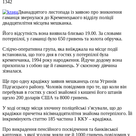
1342
Дванадцятого листопада із заявою про зникнення
гаманця звернулася до Кременецького відділу поліції
двадцятилітня місцева мешканка.
Його відсутність вона виявила близько 19.00. За словами
потерпілої, у гаманці було 650 гривень та золота обручка.
Слідчо-оперативна група, яка виїжджала на місце події
встановила, що того дня в гостях у потерпілої була
кременчанка, 1994 року народження. Йдучи додому вона
прихопила з собою ще й гаманець. У скоєному дівчина
зізналася.
Ще про одну крадіжку заявив мешканець села Угринів
Підгаєцього району. Чоловік повідомив про те, що коли він
перебував в гостях у своєї знайомої з кишені його штанів
щезло 200 доларів США та 8000 гривень.
У ході огляду місця злочину поліцейські з’ясували, що до
крадіжки причетна вісімнадцятилітня знайома потерпілого. Їй
інкримінують статтю 185 частина 1 ККУ – крадіжка.
Про викрадення пенсійного посвідчення та банківської
карточки, з якої згодом зняли ще й 1000 гривень повідомив у