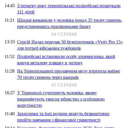
14:45
З початку року тернопільські поліцейські розшукали
111 дітей
11:21
Шахраї виманили у чоловіка понад 35 тисяч гривень,
представившись працівниками банку
04 СЕРПНЯ
13:33
Сергій Надал передав 50 безпілотників «Vyriy Pro 15»
для потреб військовослужбовців
11:52
Поліцейські встановили особу зловмисника, який
кинув металеву пляшку в дитину
11:28
На Тернопільщині продавчиня меду втратила майже
70 тисяч гривень через шахраїв
03 СЕРПНЯ
16:27
У Тернополі судитимуть чоловіка, якому
інкримінують умисне вбивство з особливою
жорстокістю
11:40
Захисники та їхні родини можуть безкоштовно
пройти навчання з фінансової грамотності