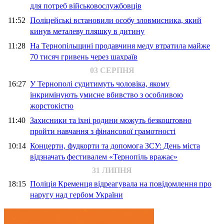
для потреб військовослужбовців
11:52
Поліцейські встановили особу зловмисника, який
кинув металеву пляшку в дитину
11:28
На Тернопільщині продавчиня меду втратила майже
70 тисяч гривень через шахраїв
03 СЕРПНЯ
16:27
У Тернополі судитимуть чоловіка, якому
інкримінують умисне вбивство з особливою
жорстокістю
11:40
Захисники та їхні родини можуть безкоштовно
пройти навчання з фінансової грамотності
10:14
Концерти, фудкорти та допомога ЗСУ: День міста
відзначать фестивалем «Тернопіль вражає»
31 ЛИПНЯ
18:15
Поліція Кременця відреагувала на повідомлення про
наругу над гербом України