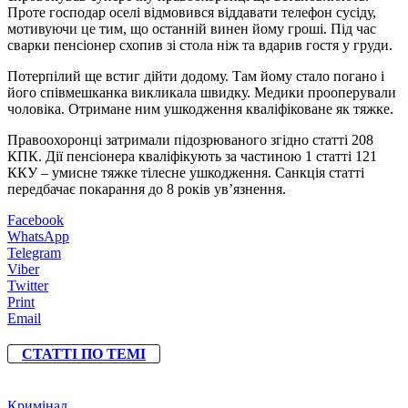
Проте господар оселі відмовився віддавати телефон сусіду,
мотивуючи це тим, що останній винен йому гроші. Під час
сварки пенсіонер схопив зі стола ніж та вдарив гостя у груди.
Потерпілий ще встиг дійти додому. Там йому стало погано і
його співмешканка викликала швидку. Медики прооперували
чоловіка. Отримане ним ушкодження кваліфіковане як тяжке.
Правоохоронці затримали підозрюваного згідно статті 208
КПК. Дії пенсіонера кваліфікують за частиною 1 статті 121
ККУ – умисне тяжке тілесне ушкодження. Санкція статті
передбачає покарання до 8 років ув’язнення.
Facebook
WhatsApp
Telegram
Viber
Twitter
Print
Email
СТАТТІ ПО ТЕМІ
Кримінал