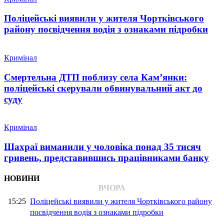
Поліцейські виявили у жителя Чортківського
району посвідчення водія з ознаками підробки
Кримінал
Смертельна ДТП поблизу села Кам’янки:
поліцейські скерували обвинувальний акт до
суду
Кримінал
Шахраї виманили у чоловіка понад 35 тисяч
гривень, представившись працівниками банку
НОВИНИ
ВЧОРА
15:25
Поліцейські виявили у жителя Чортківського району
посвідчення водія з ознаками підробки