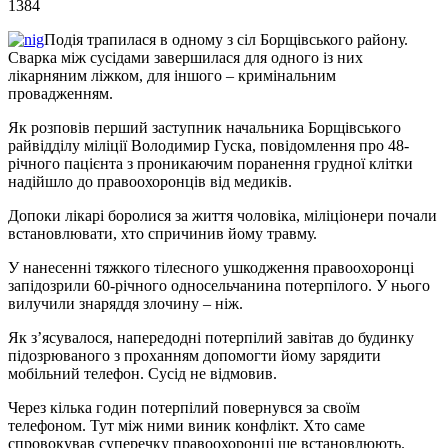
1384
Подія трапилася в одному з сіл Борщівського району.
Сварка між сусідами завершилася для одного із них
лікарняним ліжком, для іншого – кримінальним
провадженням.
Як розповів перший заступник начальника Борщівського
райвідділу міліції Володимир Гуска, повідомлення про 48-
річного пацієнта з проникаючим поранення грудної клітки
надійшло до правоохоронців від медиків.
Допоки лікарі боролися за життя чоловіка, міліціонери почали
встановлювати, хто спричинив йому травму.
У нанесенні тяжкого тілесного ушкодження правоохоронці
запідозрили 60-річного односельчанина потерпілого. У нього
вилучили знаряддя злочину – ніж.
Як з’ясувалося, напередодні потерпілий завітав до будинку
підозрюваного з проханням допомогти йому зарядити
мобільний телефон. Сусід не відмовив.
Через кілька годин потерпілий повернувся за своїм
телефоном. Тут між ними виник конфлікт. Хто саме
спровокував суперечку правоохоронці ще встановлюють.