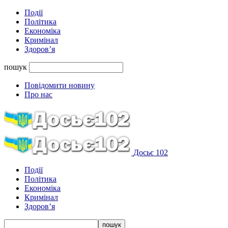
Події
Політика
Економіка
Кримінал
Здоров’я
пошук
Повідомити новину
Про нас
Досьє 102
Події
Політика
Економіка
Кримінал
Здоров’я