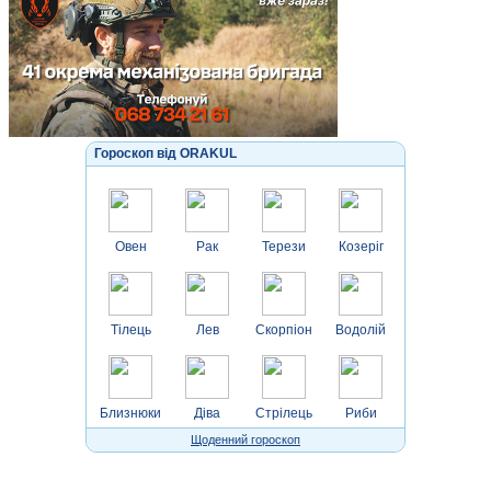
Гороскоп від ORAKUL
Овен
Рак
Терези
Козеріг
Тілець
Лев
Скорпіон
Водолій
Близнюки
Діва
Стрілець
Риби
Щоденний гороскоп