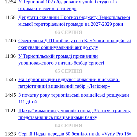
12:54
У Тернополі 102 обдарованих учнів і студентів
отримають іменні стипендії
11:58
Депутати схвалили Прогноз бюджету Тернопільської
міської територіальної громади на 2027-2029 роки
06 СЕРПНЯ
12:06
Смертельна ДТП поблизу села Кам’янки: поліцейські
скерували обвинувальний акт до суду
11:36
У Тернопільській громаді призначили
уповноваженого з питань безбар’єрності
05 СЕРПНЯ
15:45
На Тернопільщині відбувся обласний військово-
патріотичний вишкільний табір «Легіонер»
14:45
З початку року тернопільські поліцейські розшукали
111 дітей
11:21
Шахраї виманили у чоловіка понад 35 тисяч гривень,
представившись працівниками банку
04 СЕРПНЯ
13:33
Сергій Надал передав 50 безпілотників «Vyriy Pro 15»