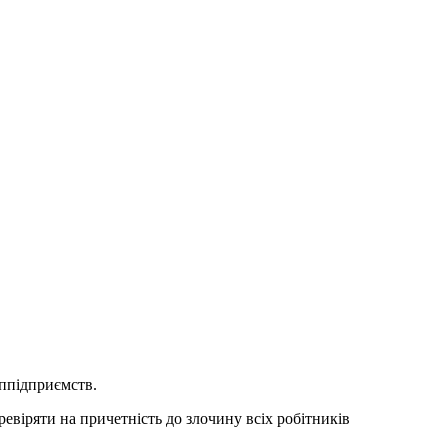
сппідприємств.
ревіряти на причетність до злочину всіх робітників