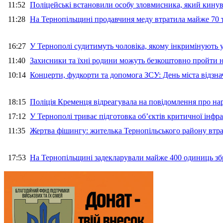
11:52
Поліцейські встановили особу зловмисника, який кину
11:28
На Тернопільщині продавчиня меду втратила майже 70 т
16:27
У Тернополі судитимуть чоловіка, якому інкримінують
11:40
Захисники та їхні родини можуть безкоштовно пройти н
10:14
Концерти, фудкорти та допомога ЗСУ: День міста відзн
18:15
Поліція Кременця відреагувала на повідомлення про на
17:12
У Тернополі триває підготовка об’єктів критичної інфр
11:35
Жертва фішингу: жителька Тернопільського району втра
17:53
На Тернопільщині задекларували майже 400 одиниць зб