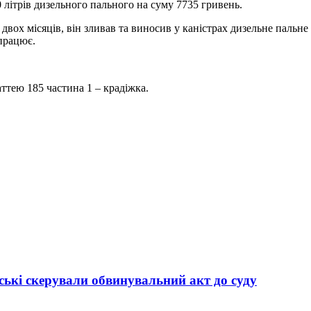
літрів дизельного пального на суму 7735 гривень.
двох місяців, він зливав та виносив у каністрах дизельне пальне
працює.
аттею 185 частина 1 – крадіжка.
ькі скерували обвинувальний акт до суду