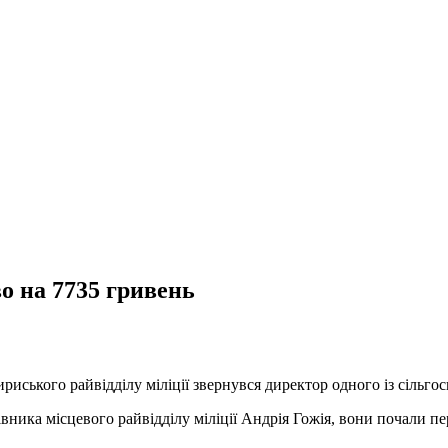
о на 7735 гривень
иського райвідділу міліції звернувся директор одного із сільго
івника місцевого райвідділу міліції Андрія Гожія, вони почали пе