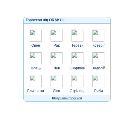
Гороскоп від ORAKUL
Овен
Рак
Терези
Козеріг
Тілець
Лев
Скорпіон
Водолій
Близнюки
Діва
Стрілець
Риби
Щоденний гороскоп