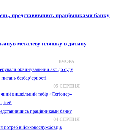
вень, представившись працівниками банку
 кинув металеву пляшку в дитину
ВЧОРА
ерували обвинувальний акт до суду
 питань безбар’єрності
05 СЕРПНЯ
ичний вишкільний табір «Легіонер»
 дітей
представившись працівниками банку
04 СЕРПНЯ
для потреб військовослужбовців