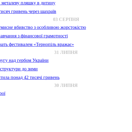
в металеву пляшку в дитину
исяч гривень через шахраїв
03 СЕРПНЯ
 умисне вбивство з особливою жорстокістю
авчання з фінансової грамотності
ачать фестивалем «Тернопіль вражає»
31 ЛИПНЯ
ругу над гербом України
аструктури до зими
тила понад 42 тисячі гривень
30 ЛИПНЯ
рої