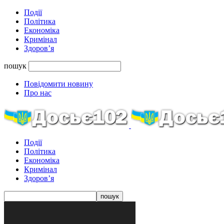
Події
Політика
Економіка
Кримінал
Здоров’я
пошук
Повідомити новину
Про нас
Події
Політика
Економіка
Кримінал
Здоров’я