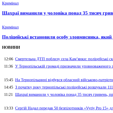
Кримінал
Шахраї виманили у чоловіка понад 35 тисяч гри
Кримінал
Поліцейські встановили особу зловмисника, який
НОВИНИ
12:06
Смертельна ДТП поблизу села Кам’янки: поліцейські ск
11:36
У Тернопільській громаді призначили уповноваженого з
15:45
На Тернопільщині відбувся обласний військово-патріот
14:45
З початку року тернопільські поліцейські розшукали 111
11:21
Шахраї виманили у чоловіка понад 35 тисяч гривень, 
13:33
Сергій Надал передав 50 безпілотників «Vyriy Pro 15» 