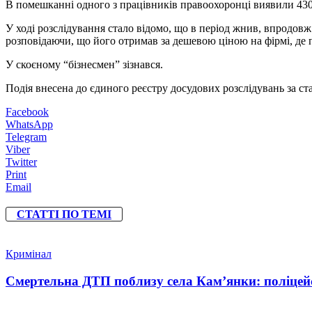
В помешканні одного з працівників правоохоронці виявили 430 
У ході розслідування стало відомо, що в період жнив, впродовж 
розповідаючи, що його отримав за дешевою ціною на фірмі, де 
У скоєному “бізнесмен” зізнався.
Подія внесена до єдиного реєстру досудових розслідувань за ст
Facebook
WhatsApp
Telegram
Viber
Twitter
Print
Email
СТАТТІ ПО ТЕМІ
Кримінал
Смертельна ДТП поблизу села Кам’янки: поліцейс