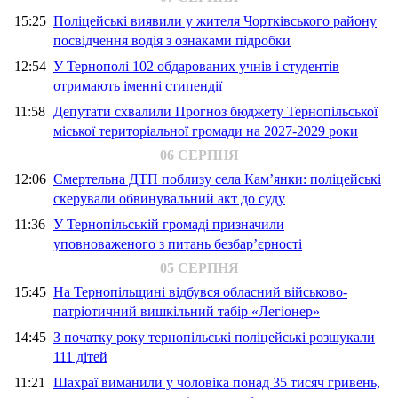
15:25
Поліцейські виявили у жителя Чортківського району
посвідчення водія з ознаками підробки
12:54
У Тернополі 102 обдарованих учнів і студентів
отримають іменні стипендії
11:58
Депутати схвалили Прогноз бюджету Тернопільської
міської територіальної громади на 2027-2029 роки
06 СЕРПНЯ
12:06
Смертельна ДТП поблизу села Кам’янки: поліцейські
скерували обвинувальний акт до суду
11:36
У Тернопільській громаді призначили
уповноваженого з питань безбар’єрності
05 СЕРПНЯ
15:45
На Тернопільщині відбувся обласний військово-
патріотичний вишкільний табір «Легіонер»
14:45
З початку року тернопільські поліцейські розшукали
111 дітей
11:21
Шахраї виманили у чоловіка понад 35 тисяч гривень,