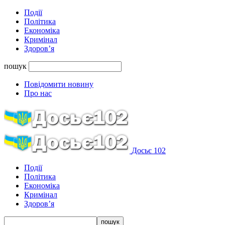
Події
Політика
Економіка
Кримінал
Здоров’я
пошук
Повідомити новину
Про нас
Досьє 102
Події
Політика
Економіка
Кримінал
Здоров’я