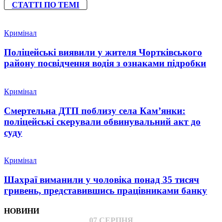
СТАТТІ ПО ТЕМІ
Кримінал
Поліцейські виявили у жителя Чортківського
району посвідчення водія з ознаками підробки
Кримінал
Смертельна ДТП поблизу села Кам’янки:
поліцейські скерували обвинувальний акт до
суду
Кримінал
Шахраї виманили у чоловіка понад 35 тисяч
гривень, представившись працівниками банку
НОВИНИ
07 СЕРПНЯ