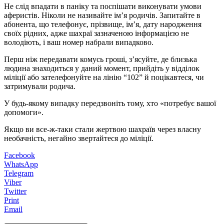
Не слід впадати в паніку та поспішати виконувати умови
аферистів. Ніколи не називайте ім’я родичів. Запитайте в
абонента, що телефонує, прізвище, ім’я, дату народження
своїх рідних, адже шахраї зазначеною інформацією не
володіють, і ваш номер набрали випадково.
Перш ніж передавати комусь гроші, з’ясуйте, де близька
людина знаходиться у даний момент, прийдіть у відділок
міліції або зателефонуйте на лінію “102” й поцікавтеся, чи
затримували родича.
У будь-якому випадку передзвоніть тому, хто «потребує вашої
допомоги».
Якщо ви все-ж-таки стали жертвою шахраїв через власну
необачність, негайно звертайтеся до міліції.
Facebook
WhatsApp
Telegram
Viber
Twitter
Print
Email