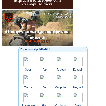
Гороскоп від ORAKUL
Овен
Рак
Терези
Козеріг
Тілець
Лев
Скорпіон
Водолій
Близнюки
Діва
Стрілець
Риби