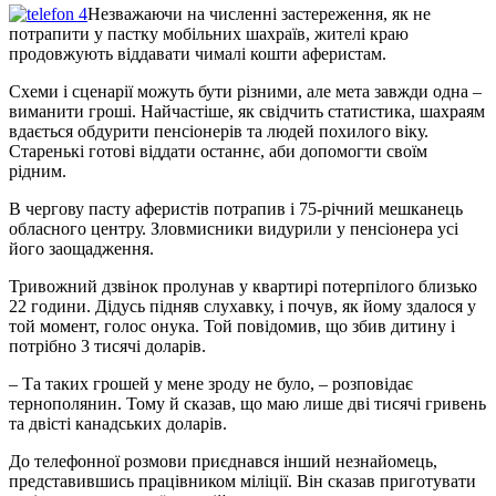
Незважаючи на численні застереження, як не
потрапити у пастку мобільних шахраїв, жителі краю
продовжують віддавати чималі кошти аферистам.
Схеми і сценарії можуть бути різними, але мета завжди одна –
виманити гроші. Найчастіше, як свідчить статистика, шахраям
вдається обдурити пенсіонерів та людей похилого віку.
Старенькі готові віддати останнє, аби допомогти своїм
рідним.
В чергову пасту аферистів потрапив і 75-річний мешканець
обласного центру. Зловмисники видурили у пенсіонера усі
його заощадження.
Тривожний дзвінок пролунав у квартирі потерпілого близько
22 години. Дідусь підняв слухавку, і почув, як йому здалося у
той момент, голос онука. Той повідомив, що збив дитину і
потрібно 3 тисячі доларів.
– Та таких грошей у мене зроду не було, – розповідає
тернополянин. Тому й сказав, що маю лише дві тисячі гривень
та двісті канадських доларів.
До телефонної розмови приєднався інший незнайомець,
представившись працівником міліції. Він сказав приготувати