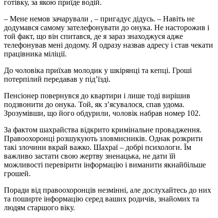
готівку, за якою приїде водій.
– Мене немов зачарували , – пригадує дідусь. – Навіть не
додумався самому зателефонувати до онука. Не насторожив і
той факт, що він спитався, де я зараз знаходжуся адже
телефонував мені додому. Я одразу назвав адресу і став чекати
працівника міліції.
До чоловіка приїхав молодик у шкірянці та кепці. Гроші
потерпілий передавав у під’їзді.
Пенсіонер повернувся до квартири і лише тоді вирішив
подзвонити до онука. Той, як з’ясувалося, спав удома.
Зрозумівши, що його обдурили, чоловік набрав номер 102.
За фактом шахрайства відкрито кримінальне провадження.
Правоохоронці розшукують зловмисників. Однак розкрити
такі злочини вкрай важко. Шахраї – добрі психологи. Їм
важливо застати свою жертву зненацька, не дати їй
можливості перевірити інформацію і виманити якнайбільше
грошей.
Поради від правоохоронців незмінні, але дослухайтесь до них
та поширте інформацію серед ваших родичів, знайомих та
людям старшого віку.