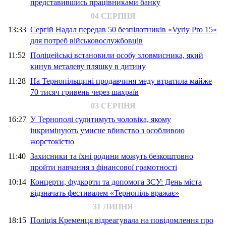
представившись працівниками банку
04 СЕРПНЯ
13:33
Сергій Надал передав 50 безпілотників «Vyriy Pro 15»
для потреб військовослужбовців
11:52
Поліцейські встановили особу зловмисника, який
кинув металеву пляшку в дитину
11:28
На Тернопільщині продавчиня меду втратила майже
70 тисяч гривень через шахраїв
03 СЕРПНЯ
16:27
У Тернополі судитимуть чоловіка, якому
інкримінують умисне вбивство з особливою
жорстокістю
11:40
Захисники та їхні родини можуть безкоштовно
пройти навчання з фінансової грамотності
10:14
Концерти, фудкорти та допомога ЗСУ: День міста
відзначать фестивалем «Тернопіль вражає»
31 ЛИПНЯ
18:15
Поліція Кременця відреагувала на повідомлення про