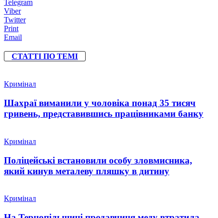
Telegram
Viber
Twitter
Print
Email
СТАТТІ ПО ТЕМІ
Кримінал
Шахраї виманили у чоловіка понад 35 тисяч
гривень, представившись працівниками банку
Кримінал
Поліцейські встановили особу зловмисника,
який кинув металеву пляшку в дитину
Кримінал
На Тернопільщині продавчиня меду втратила