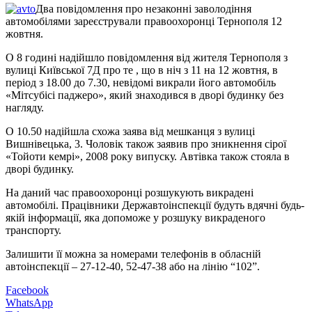
Два повідомлення про незаконні заволодіння
автомобілями зареєстрували правоохоронці Тернополя 12
жовтня.
О 8 годині надійшло повідомлення від жителя Тернополя з
вулиці Київської 7Д про те , що в ніч з 11 на 12 жовтня, в
період з 18.00 до 7.30, невідомі викрали його автомобіль
«Мітсубісі паджеро», який знаходився в дворі будинку без
нагляду.
О 10.50 надійшла схожа заява від мешканця з вулиці
Вишнівецька, 3. Чоловік також заявив про зникнення сірої
«Тойоти кемрі», 2008 року випуску. Автівка також стояла в
дворі будинку.
На даний час правоохоронці розшукують викрадені
автомобілі. Працівники Державтоінспекції будуть вдячні будь-
якій інформації, яка допоможе у розшуку викраденого
транспорту.
Залишити її можна за номерами телефонів в обласній
автоінспекції – 27-12-40, 52-47-38 або на лінію “102”.
Facebook
WhatsApp