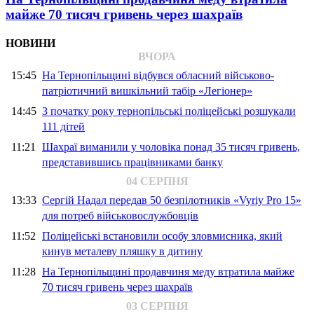
майже 70 тисяч гривень через шахраїв
НОВИНИ
ВЧОРА
15:45
На Тернопільщині відбувся обласний військово-
патріотичний вишкільний табір «Легіонер»
14:45
З початку року тернопільські поліцейські розшукали
111 дітей
11:21
Шахраї виманили у чоловіка понад 35 тисяч гривень,
представившись працівниками банку
04 СЕРПНЯ
13:33
Сергій Надал передав 50 безпілотників «Vyriy Pro 15»
для потреб військовослужбовців
11:52
Поліцейські встановили особу зловмисника, який
кинув металеву пляшку в дитину
11:28
На Тернопільщині продавчиня меду втратила майже
70 тисяч гривень через шахраїв
03 СЕРПНЯ