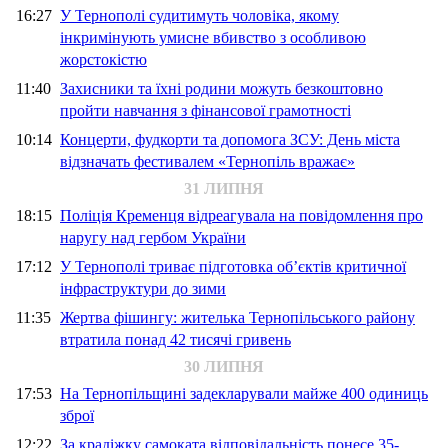
16:27
У Тернополі судитимуть чоловіка, якому
інкримінують умисне вбивство з особливою
жорстокістю
11:40
Захисники та їхні родини можуть безкоштовно
пройти навчання з фінансової грамотності
10:14
Концерти, фудкорти та допомога ЗСУ: День міста
відзначать фестивалем «Тернопіль вражає»
31 ЛИПНЯ
18:15
Поліція Кременця відреагувала на повідомлення про
наругу над гербом України
17:12
У Тернополі триває підготовка об’єктів критичної
інфраструктури до зими
11:35
Жертва фішингу: жителька Тернопільського району
втратила понад 42 тисячі гривень
30 ЛИПНЯ
17:53
На Тернопільщині задекларували майже 400 одиниць
зброї
12:22
За крадіжку самоката відповідальність понесе 35-