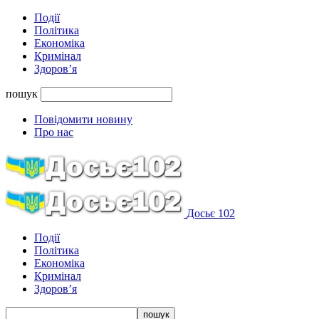
Події
Політика
Економіка
Кримінал
Здоров’я
пошук
Повідомити новину
Про нас
Досьє 102
Події
Політика
Економіка
Кримінал
Здоров’я