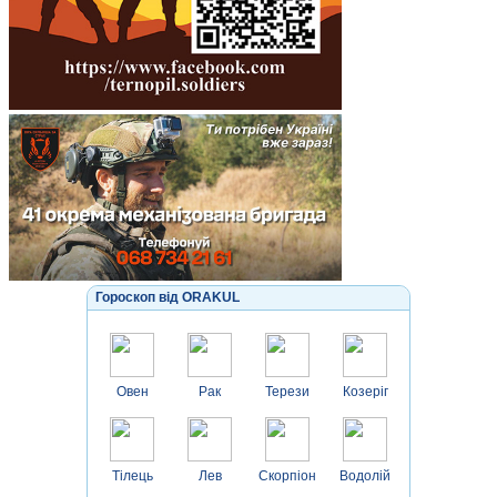
Гороскоп від ORAKUL
Овен
Рак
Терези
Козеріг
Тілець
Лев
Скорпіон
Водолій