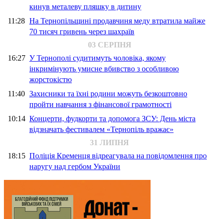
кинув металеву пляшку в дитину
11:28
На Тернопільщині продавчиня меду втратила майже
70 тисяч гривень через шахраїв
03 СЕРПНЯ
16:27
У Тернополі судитимуть чоловіка, якому
інкримінують умисне вбивство з особливою
жорстокістю
11:40
Захисники та їхні родини можуть безкоштовно
пройти навчання з фінансової грамотності
10:14
Концерти, фудкорти та допомога ЗСУ: День міста
відзначать фестивалем «Тернопіль вражає»
31 ЛИПНЯ
18:15
Поліція Кременця відреагувала на повідомлення про
наругу над гербом України