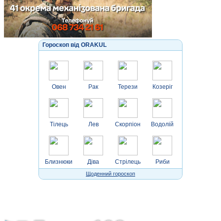
Гороскоп від ORAKUL
Овен
Рак
Терези
Козеріг
Тілець
Лев
Скорпіон
Водолій
Близнюки
Діва
Стрілець
Риби
Щоденний гороскоп