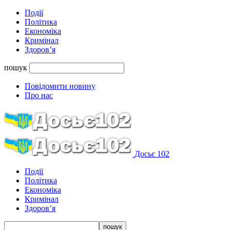
Події
Політика
Економіка
Кримінал
Здоров’я
пошук
Повідомити новину
Про нас
Досьє 102
Події
Політика
Економіка
Кримінал
Здоров’я