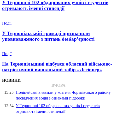
У Тернополі 102 обдарованих учнів і студентів
отримають іменні стипендії
Події
У Тернопільській громаді призначили
уповноваженого з питань безбар’єрності
Події
На Тернопільщині відбувся обласний військово-
патріотичний вишкільний табір «Легіонер»
НОВИНИ
ВЧОРА
15:25
Поліцейські виявили у жителя Чортківського району
посвідчення водія з ознаками підробки
12:54
У Тернополі 102 обдарованих учнів і студентів
отримають іменні стипендії