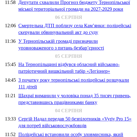
11:58
Депутати схвалили Прогноз бюджету Тернопільської
міської територіальної громади на 2027-2029 роки
06 СЕРПНЯ
12:06
Смертельна ДТП поблизу села Кам’янки: поліцейські
скерували обвинувальний акт до суду
11:36
У Тернопільській громаді призначили
уповноваженого з питань безбар’єрності
05 СЕРПНЯ
15:45
На Тернопільщині відбувся обласний військово-
патріотичний вишкільний табір «Легіонер»
14:45
З початку року тернопільські поліцейські розшукали
111 дітей
11:21
Шахраї виманили у чоловіка понад 35 тисяч гривень,
представившись працівниками банку
04 СЕРПНЯ
13:33
Сергій Надал передав 50 безпілотників «Vyriy Pro 15»
для потреб військовослужбовців
11:52
Поліцейські встановили особу зловмисника, який