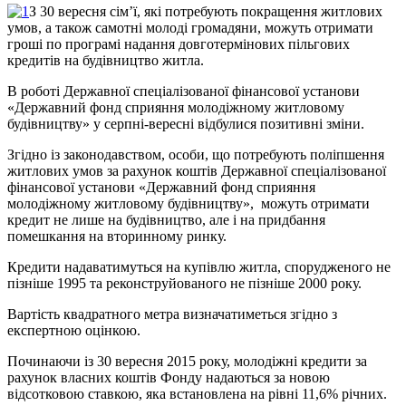
З 30 вересня сім’ї, які потребують покращення житлових
умов, а також самотні молоді громадяни, можуть отримати
гроші по програмі надання довготермінових пільгових
кредитів на будівництво житла.
В роботі Державної спеціалізованої фінансової установи
«Державний фонд сприяння молодіжному житловому
будівництву» у серпні-вересні відбулися позитивні зміни.
Згідно із законодавством, особи, що потребують поліпшення
житлових умов за рахунок коштів Державної спеціалізованої
фінансової установи «Державний фонд сприяння
молодіжному житловому будівництву», можуть отримати
кредит не лише на будівництво, але і на придбання
помешкання на вторинному ринку.
Кредити надаватимуться на купівлю житла, спорудженого не
пізніше 1995 та реконструйованого не пізніше 2000 року.
Вартість квадратного метра визначатиметься згідно з
експертною оцінкою.
Починаючи із 30 вересня 2015 року, молодіжні кредити за
рахунок власних коштів Фонду надаються за новою
відсотковою ставкою, яка встановлена на рівні 11,6% річних.