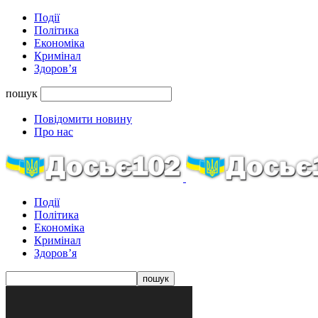
Події
Політика
Економіка
Кримінал
Здоров’я
пошук
Повідомити новину
Про нас
Події
Політика
Економіка
Кримінал
Здоров’я