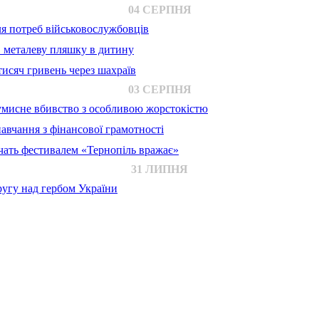
04 СЕРПНЯ
для потреб військовослужбовців
в металеву пляшку в дитину
исяч гривень через шахраїв
03 СЕРПНЯ
 умисне вбивство з особливою жорстокістю
авчання з фінансової грамотності
ачать фестивалем «Тернопіль вражає»
31 ЛИПНЯ
ругу над гербом України