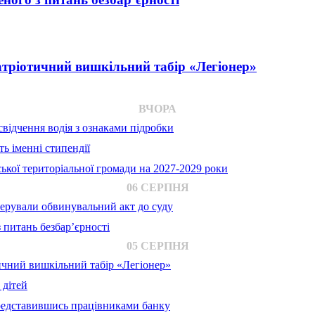
атріотичний вишкільний табір «Легіонер»
ВЧОРА
відчення водія з ознаками підробки
ь іменні стипендії
ької територіальної громади на 2027-2029 роки
06 СЕРПНЯ
ерували обвинувальний акт до суду
 питань безбар’єрності
05 СЕРПНЯ
ичний вишкільний табір «Легіонер»
 дітей
представившись працівниками банку