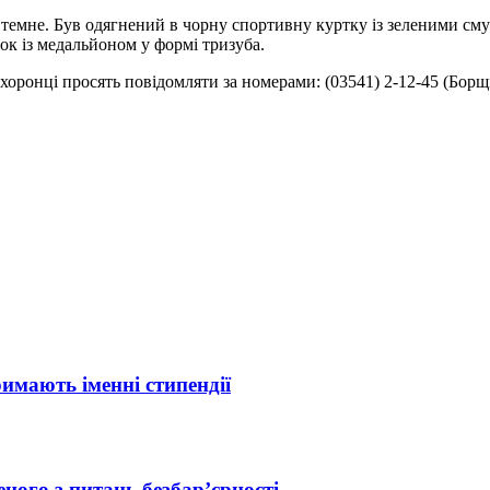
ся темне. Був одягнений в чорну спортивну куртку із зеленими с
к із медальйоном у формі тризуба.
оронці просять повідомляти за номерами: (03541) 2-12-45 (Борщів
римають іменні стипендії
ного з питань безбар’єрності