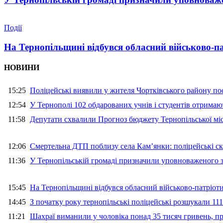
Події
На Тернопільщині відбувся обласний військово-п
НОВИНИ
15:25
Поліцейські виявили у жителя Чортківського району пос
12:54
У Тернополі 102 обдарованих учнів і студентів отримают
11:58
Депутати схвалили Прогноз бюджету Тернопільської міс
12:06
Смертельна ДТП поблизу села Кам’янки: поліцейські ск
11:36
У Тернопільській громаді призначили уповноваженого з
15:45
На Тернопільщині відбувся обласний військово-патріот
14:45
З початку року тернопільські поліцейські розшукали 111
11:21
Шахраї виманили у чоловіка понад 35 тисяч гривень, 