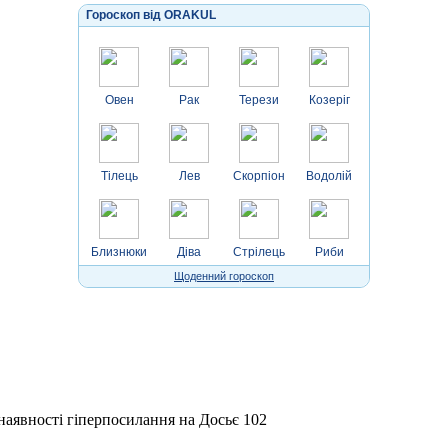
Гороскоп від ORAKUL
Овен
Рак
Терези
Козеріг
Тілець
Лев
Скорпіон
Водолій
Близнюки
Діва
Стрілець
Риби
Щоденний гороскоп
 наявності гіперпосилання на Досьє 102