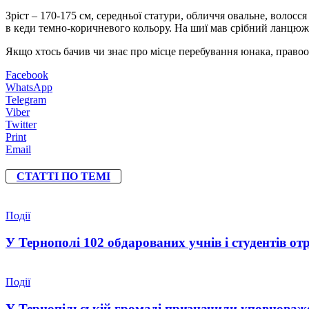
Зріст – 170-175 см, середньої статури, обличчя овальне, волос
в кеди темно-коричневого кольору. На шиї мав срібний ланцюжо
Якщо хтось бачив чи знає про місце перебування юнака, правоох
Facebook
WhatsApp
Telegram
Viber
Twitter
Print
Email
СТАТТІ ПО ТЕМІ
Події
У Тернополі 102 обдарованих учнів і студентів от
Події
У Тернопільській громаді призначили уповноваже