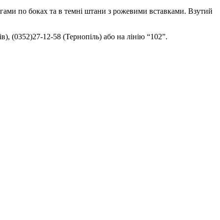
мугами по боках та в темні штани з рожевими вставками. Взутий
), (0352)27-12-58 (Тернопіль) або на лінію “102”.