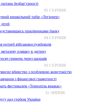
 питань безбар’єрності
05 СЕРПНЯ
ичний вишкільний табір «Легіонер»
 дітей
представившись працівниками банку
04 СЕРПНЯ
для потреб військовослужбовців
в металеву пляшку в дитину
исяч гривень через шахраїв
03 СЕРПНЯ
 умисне вбивство з особливою жорстокістю
авчання з фінансової грамотності
ачать фестивалем «Тернопіль вражає»
31 ЛИПНЯ
ругу над гербом України