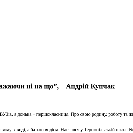
зважаючи ні на що”, – Андрій Купчак
х ВУЗів, а донька – першокласниця. Про свою родину, роботу та ж
вому заводі, а батько водієм. Навчався у Тернопільській школі №