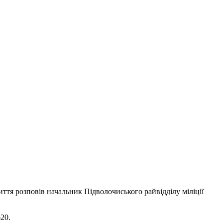
иття розповів начальник Підволочиського райвідділу міліції
20.