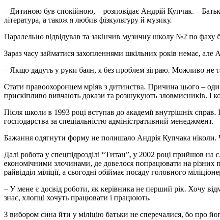
– Дитиною був спокійною, – розповідає Андрій Купчак. – Батьків
література, а також я любив фізкультуру й музику.
Паралельно відвідував та закінчив музичну школу №2 по фаху 
Зараз часу займатися захопленнями шкільних років немає, але А
– Якщо дадуть у руки баян, я без проблем зіграю. Можливо не та
Стати правоохоронцем мріяв з дитинства. Причина цього – один
прискіпливо вивчають докази та розшукують зловмисників. І к
Після школи в 1993 році вступав до академії внутрішніх справ.
господарства за спеціальністю адміністративний менеджмент.
Бажання одягнути форму не полишало Андрія Купчака ніколи. Ч
Далі робота у спецпідрозділі “Титан”, у 2002 році прийшов на 
економічними злочинами, де довелося попрацювати на різних п
райвідділ міліції, а сьогодні обіймає посаду головного міліціо
– У мене є досвід роботи, як керівника не перший рік. Хочу ві
знає, хлопці хочуть працювати і працюють.
З вибором сина йти у міліцію батьки не сперечалися, бо про й