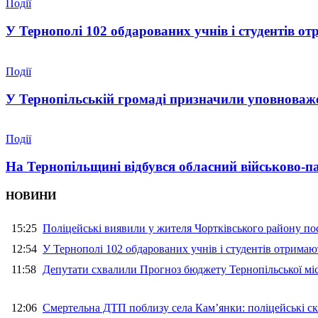
Події
У Тернополі 102 обдарованих учнів і студентів от
Події
У Тернопільській громаді призначили уповноваже
Події
На Тернопільщині відбувся обласний військово-п
НОВИНИ
15:25
Поліцейські виявили у жителя Чортківського району пос
12:54
У Тернополі 102 обдарованих учнів і студентів отримают
11:58
Депутати схвалили Прогноз бюджету Тернопільської міс
12:06
Смертельна ДТП поблизу села Кам’янки: поліцейські ск