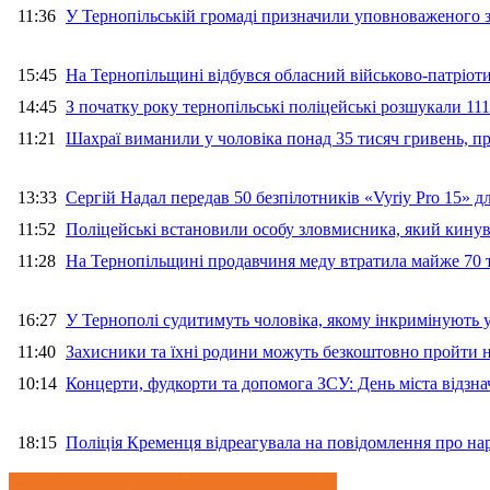
11:36
У Тернопільській громаді призначили уповноваженого з
15:45
На Тернопільщині відбувся обласний військово-патріот
14:45
З початку року тернопільські поліцейські розшукали 111
11:21
Шахраї виманили у чоловіка понад 35 тисяч гривень, 
13:33
Сергій Надал передав 50 безпілотників «Vyriy Pro 15» 
11:52
Поліцейські встановили особу зловмисника, який кину
11:28
На Тернопільщині продавчиня меду втратила майже 70 т
16:27
У Тернополі судитимуть чоловіка, якому інкримінують
11:40
Захисники та їхні родини можуть безкоштовно пройти н
10:14
Концерти, фудкорти та допомога ЗСУ: День міста відзн
18:15
Поліція Кременця відреагувала на повідомлення про на