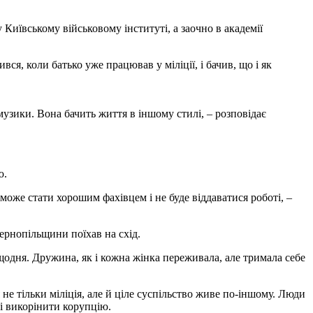
 Київському військовому інституті, а заочно в академії
я, коли батько уже працював у міліції, і бачив, що і як
музики. Вона бачить життя в іншому стилі, – розповідає
ю.
може стати хорошим фахівцем і не буде віддаватися роботі, –
ернопільщини поїхав на схід.
одня. Дружина, як і кожна жінка переживала, але тримала себе
е тільки міліція, але й ціле суспільство живе по-іншому. Люди
ні викорінити корупцію.