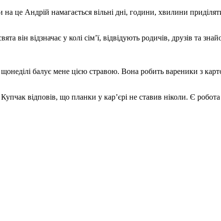
ючи на це Андрій намагається вільні дні, години, хвилини приділ
ята він відзначає у колі сім’ї, відвідують родичів, друзів та знай
щонеділі балує мене цією стравою. Вона робить вареники з кар
Купчак відповів, що планки у кар’єрі не ставив ніколи. Є робота