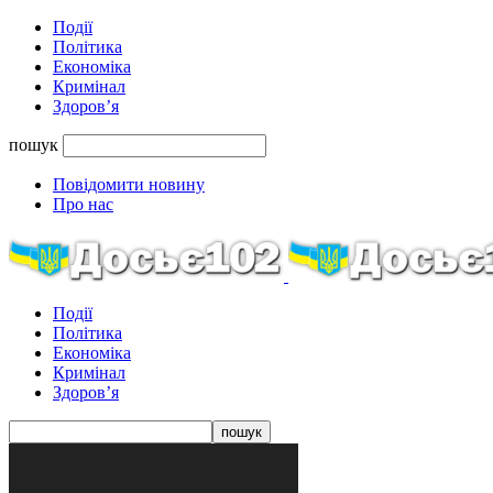
Події
Політика
Економіка
Кримінал
Здоров’я
пошук
Повідомити новину
Про нас
Події
Політика
Економіка
Кримінал
Здоров’я