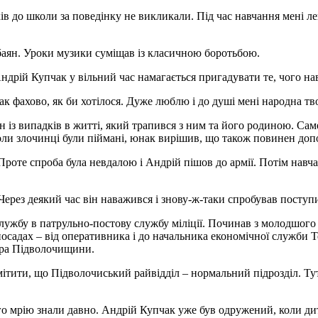
 до школи за поведінку не викликали. Під час навчання мені легк
баян. Уроки музики суміщав із класичною боротьбою.
ндрій Купчак у вільний час намагається пригадувати те, чого на
к фахово, як би хотілося. Дуже люблю і до душі мені народна твор
 із випадків в житті, який трапився з ним та його родиною. Сам
оли злочинці були піймані, юнак вирішив, що також повинен до
 Проте спроба була невдалою і Андрій пішов до армії. Потім нав
ерез деякий час він наважився і знову-ж-таки спробував поступ
службу в патрульно-постову службу міліції. Починав з молодшого 
осадах – від оперативника і до начальника економічної служби 
нера Підволочищини.
дмітити, що Підволочиський райвідділ – нормальний підрозділ. Т
ого мрію знали давно. Андрій Купчак уже був одружений, коли ди