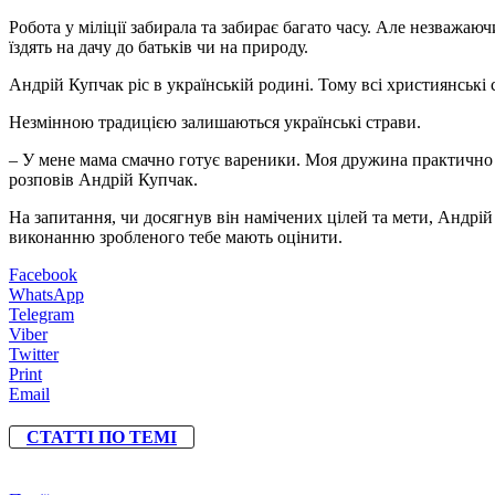
Робота у міліції забирала та забирає багато часу. Але незважа
їздять на дачу до батьків чи на природу.
Андрій Купчак ріс в українській родині. Тому всі християнські св
Незмінною традицією залишаються українські страви.
– У мене мама смачно готує вареники. Моя дружина практично 
розповів Андрій Купчак.
На запитання, чи досягнув він намічених цілей та мети, Андрій 
виконанню зробленого тебе мають оцінити.
Facebook
WhatsApp
Telegram
Viber
Twitter
Print
Email
СТАТТІ ПО ТЕМІ