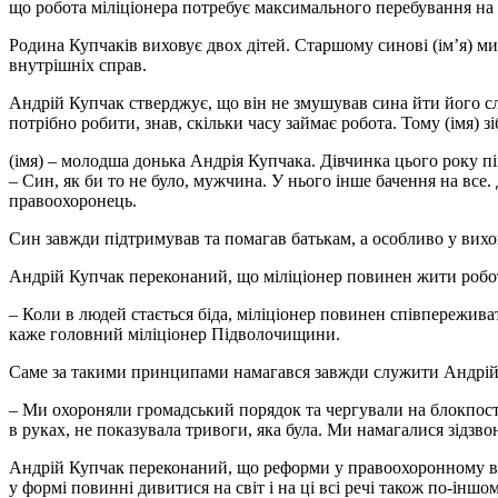
що робота міліціонера потребує максимального перебування на р
Родина Купчаків виховує двох дітей. Старшому синові (ім’я) мин
внутрішніх справ.
Андрій Купчак стверджує, що він не змушував сина йти його слід
потрібно робити, знав, скільки часу займає робота. Тому (імя) з
(імя) – молодша донька Андрія Купчака. Дівчинка цього року п
– Син, як би то не було, мужчина. У нього інше бачення на все.
правоохоронець.
Син завжди підтримував та помагав батькам, а особливо у вихо
Андрій Купчак переконаний, що міліціонер повинен жити робот
– Коли в людей стається біда, міліціонер повинен співпережива
каже головний міліціонер Підволочищини.
Саме за такими принципами намагався завжди служити Андрій К
– Ми охороняли громадський порядок та чергували на блокпост
в руках, не показувала тривоги, яка була. Ми намагалися зідзв
Андрій Купчак переконаний, що реформи у правоохоронному відо
у формі повинні дивитися на світ і на ці всі речі також по-інш