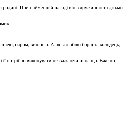
яти родині. При найменшій нагоді він з дружиною та дітьми
омих.
топлею, сиром, вишнею. А ще я люблю борщ та холодець, –
 і її потрібно виконувати незважаючи ні на що. Вже по