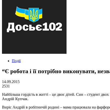
Події
“Є робота і її потрібно виконувати, не
14.09.2015
2531
Найбільша гордість в житті – це двоє дітей. Син – студент дво
Андрій Купчак.
Виріс Андрій в робітничій родині – мама працювала на фарфоро