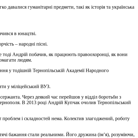
о давалися гуманітарні предмети, такі як історія та українська
вчився в юнацтві.
чість – народні пісні.
е тоді Андрій побачив, як працюють правоохоронці, як вони
помагати людям.
чання у тодішній Тернопільській Академії Народного
ити у міліцейський ВУЗ.
сержанта. Через деякий час перейшов у відділ боротьби з
Тернополя. В 2013 році Андрій Купчак очолив Тернопільський
ут проблем і складностей нема. Колектив злагоджений, роботу
тячі бажання стали реальними. Його дружина (ім’я), розуміючи,