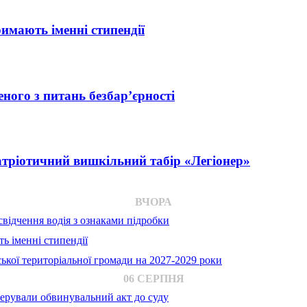
римають іменні стипендії
ного з питань безбар’єрності
атріотичний вишкільний табір «Легіонер»
ВЧОРА
відчення водія з ознаками підробки
ь іменні стипендії
ької територіальної громади на 2027-2029 роки
06 СЕРПНЯ
ерували обвинувальний акт до суду