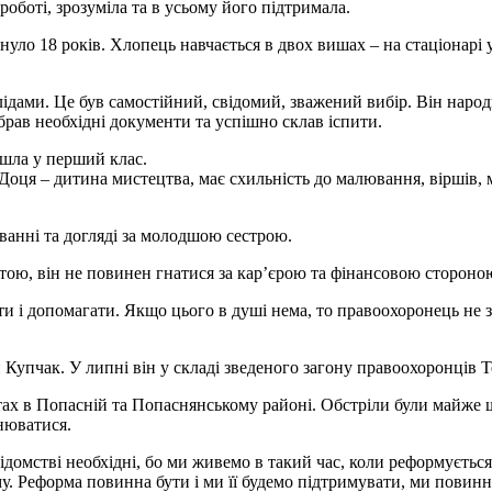
оботі, зрозуміла та в усьому його підтримала.
уло 18 років. Хлопець навчається в двох вишах – на стаціонарі у
ами. Це був самостійний, свідомий, зважений вибір. Він народивс
ібрав необхідні документи та успішно склав іспити.
ішла у перший клас.
 Доця – дитина мистецтва, має схильність до малювання, віршів, 
ванні та догляді за молодшою сестрою.
ою, він не повинен гнатися за кар’єрою та фінансовою стороно
ти і допомагати. Якщо цього в душі нема, то правоохоронець не з
упчак. У липні він у складі зведеного загону правоохоронців Т
ах в Попасній та Попаснянському районі. Обстріли були майже щ
онюватися.
мстві необхідні, бо ми живемо в такий час, коли реформується н
ому. Реформа повинна бути і ми її будемо підтримувати, ми повин