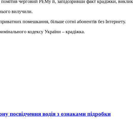
е помітив черговий РЕМу й, запідозривши факт крадіжки, виклик
 нього вилучили.
приватних помешкання, більше сотні абонентів без Інтернету.
Кримінального кодексу України – крадіжка.
ну посвідчення водія з ознаками підробки