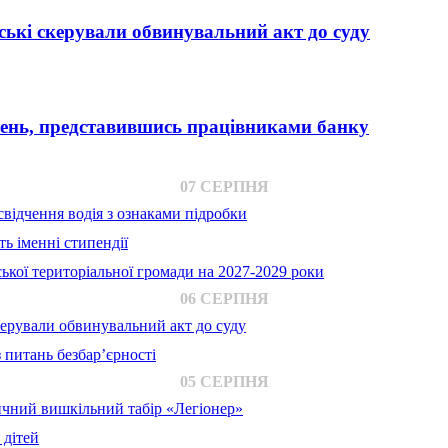
ькі скерували обвинувальний акт до суду
вень, представившись працівниками банку
07 СЕРПНЯ
відчення водія з ознаками підробки
ь іменні стипендії
ької територіальної громади на 2027-2029 роки
06 СЕРПНЯ
ерували обвинувальний акт до суду
 питань безбар’єрності
05 СЕРПНЯ
ичний вишкільний табір «Легіонер»
 дітей