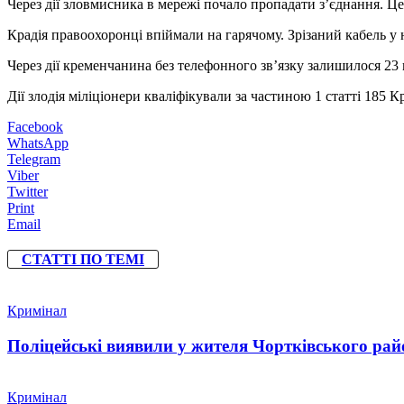
Через дії зловмисника в мережі почало пропадати з’єднання. Ц
Крадія правоохоронці впіймали на гарячому. Зрізаний кабель у
Через дії кременчанина без телефонного зв’язку залишилося 23 
Дії злодія міліціонери кваліфікували за частиною 1 статті 185 
Facebook
WhatsApp
Telegram
Viber
Twitter
Print
Email
СТАТТІ ПО ТЕМІ
Кримінал
Поліцейські виявили у жителя Чортківського райо
Кримінал