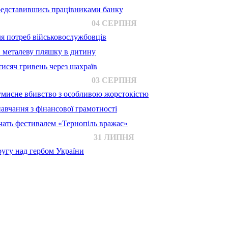
представившись працівниками банку
04 СЕРПНЯ
для потреб військовослужбовців
в металеву пляшку в дитину
исяч гривень через шахраїв
03 СЕРПНЯ
 умисне вбивство з особливою жорстокістю
авчання з фінансової грамотності
ачать фестивалем «Тернопіль вражає»
31 ЛИПНЯ
ругу над гербом України