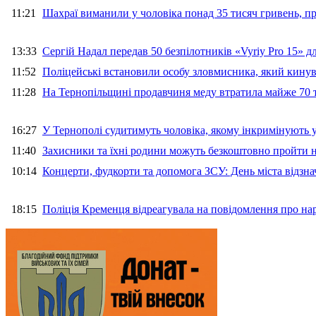
11:21
Шахраї виманили у чоловіка понад 35 тисяч гривень, 
13:33
Сергій Надал передав 50 безпілотників «Vyriy Pro 15» 
11:52
Поліцейські встановили особу зловмисника, який кину
11:28
На Тернопільщині продавчиня меду втратила майже 70 т
16:27
У Тернополі судитимуть чоловіка, якому інкримінують
11:40
Захисники та їхні родини можуть безкоштовно пройти н
10:14
Концерти, фудкорти та допомога ЗСУ: День міста відзн
18:15
Поліція Кременця відреагувала на повідомлення про на