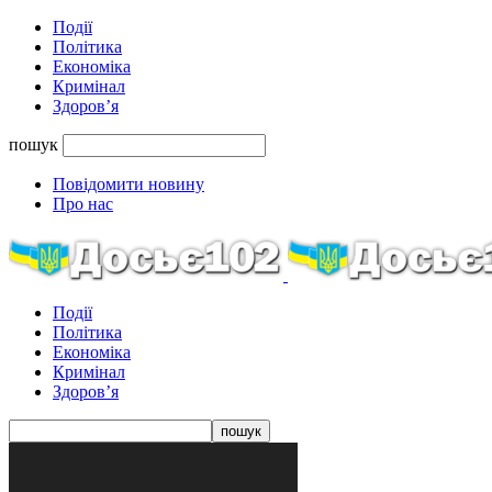
Події
Політика
Економіка
Кримінал
Здоров’я
пошук
Повідомити новину
Про нас
Події
Політика
Економіка
Кримінал
Здоров’я