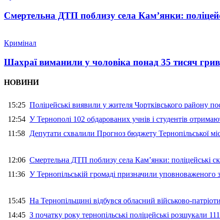
Смертельна ДТП поблизу села Кам’янки: поліцейс
Кримінал
Шахраї виманили у чоловіка понад 35 тисяч гри
НОВИНИ
15:25
Поліцейські виявили у жителя Чортківського району пос
12:54
У Тернополі 102 обдарованих учнів і студентів отримают
11:58
Депутати схвалили Прогноз бюджету Тернопільської міс
12:06
Смертельна ДТП поблизу села Кам’янки: поліцейські ск
11:36
У Тернопільській громаді призначили уповноваженого з
15:45
На Тернопільщині відбувся обласний військово-патріот
14:45
З початку року тернопільські поліцейські розшукали 111