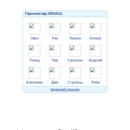
Гороскоп від ORAKUL
Овен
Рак
Терези
Козеріг
Тілець
Лев
Скорпіон
Водолій
Близнюки
Діва
Стрілець
Риби
Щоденний гороскоп