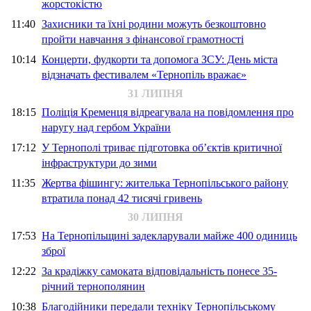
жорстокістю
11:40
Захисники та їхні родини можуть безкоштовно
пройти навчання з фінансової грамотності
10:14
Концерти, фудкорти та допомога ЗСУ: День міста
відзначать фестивалем «Тернопіль вражає»
31 ЛИПНЯ
18:15
Поліція Кременця відреагувала на повідомлення про
наругу над гербом України
17:12
У Тернополі триває підготовка об’єктів критичної
інфраструктури до зими
11:35
Жертва фішингу: жителька Тернопільського району
втратила понад 42 тисячі гривень
30 ЛИПНЯ
17:53
На Тернопільщині задекларували майже 400 одиниць
зброї
12:22
За крадіжку самоката відповідальність понесе 35-
річний тернополянин
10:38
Благодійники передали техніку Тернопільському