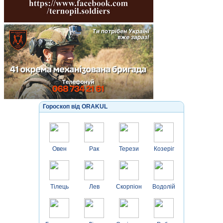
Гороскоп від ORAKUL
Овен
Рак
Терези
Козеріг
Тілець
Лев
Скорпіон
Водолій