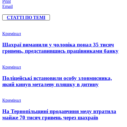
Print
Email
СТАТТІ ПО ТЕМІ
Кримінал
Шахраї виманили у чоловіка понад 35 тисяч
гривень, представившись працівниками банку
Кримінал
Поліцейські встановили особу зловмисника,
який кинув металеву пляшку в дитину
Кримінал
На Тернопільщині продавчиня меду втратила
майже 70 тисяч гривень через шахраїв