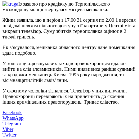
Із заявою про крадіжку до Тернопільського
міськвідділу міліції звернулася місцева мешканка.
Жінка заявила, що в період з 17.00 31 серпня по 2.00 1 вересня
невідомі шляхом вільного доступу з її квартири у Центрі міста
викрали телевізор. Суму збитків тернополянка оцінює в 2
тисячі гривень.
Як з’ясувалося, мешканка обласного центру дане помешкання
здала подобово.
У ході слідчо-розшукових заходів правоохоронцям вдалося
вийти на слід зловмисників. Ними виявивися раніше судимий
за крадіжки мешканець Києва, 1995 року народження, та
вісімнадцятилітній львів’янин.
У скоєному чоловіки зізналися. Телевізор у них вилучили.
Правоохоронці перевіряють їх на причетність до скоєння
інших кримінальних правопорушень. Триває слідство.
Facebook
WhatsApp
Telegram
Viber
Twitter