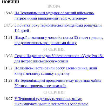
НОВИНИ
ВЧОРА
15:45
На Тернопільщині відбувся обласний військово-
патріотичний вишкільний табір «Легіонер»
14:45
З початку року тернопільські поліцейські розшукали
111 дітей
11:21
Шахраї виманили у чоловіка понад 35 тисяч гривень,
представившись працівниками банку
04 СЕРПНЯ
13:33
Сергій Надал передав 50 безпілотників «Vyriy Pro 15»
для потреб військовослужбовців
11:52
Поліцейські встановили особу зловмисника, який
кинув металеву пляшку в дитину
11:28
На Тернопільщині продавчиня меду втратила майже
70 тисяч гривень через шахраїв
03 СЕРПНЯ
16:27
У Тернополі судитимуть чоловіка, якому
інкримінують умисне вбивство з особливою