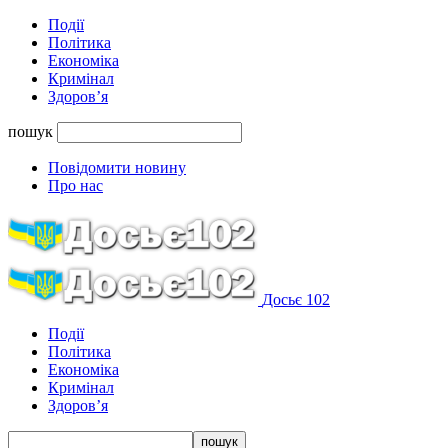
Події
Політика
Економіка
Кримінал
Здоров’я
пошук
Повідомити новину
Про нас
Досьє 102
Події
Політика
Економіка
Кримінал
Здоров’я